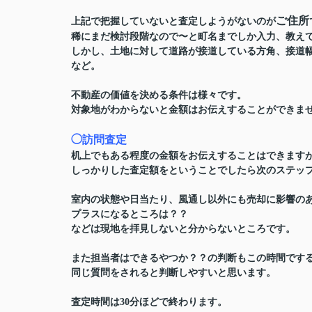
ご住所
上記で把握していないと査定しようがないのが
稀にまだ検討段階なので〜と町名までしか入力、教え
しかし、土地に対して
道路が接道している方角、接道
など。
不動産の価値を決める条件は様々です。
対象地がわからないと
金額はお伝えすることができま
◯訪問査定
机上でもある程度の金額をお伝えすることはできます
しっかりした査定額をということでしたら次のステッ
室内の状態や日当たり、風通し以外にも売却に影響の
プラスになるところは？？
などは現地を拝見しないと分からないところです。
また担当者はできるやつか？？の判断もこの時間です
同じ質問をされると判断しやすいと思います。
査定時間は30分ほどで終わります。