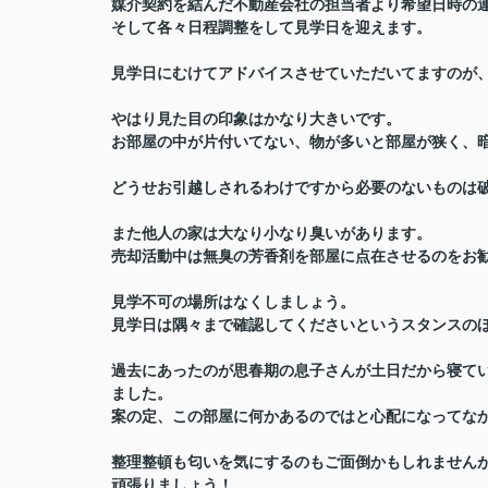
媒介契約を結んだ不動産会社の担当者より希望日時の
そして各々日程調整をして見学日を迎えます。
見学日にむけてアドバイスさせていただいてますのが
やはり見た目の印象はかなり大きいです。
お部屋の中が片付いてない、物が多いと部屋が狭く、
どうせお引越しされるわけですから必要のないものは
また他人の家は大なり小なり臭いがあります。
売却活動中は無臭の芳香剤を部屋に点在させるのをお
見学不可の場所はなくしましょう。
見学日は隅々まで確認してくださいというスタンスの
過去にあったのが思春期の息子さんが土日だから寝て
ました。
案の定、この部屋に何かあるのではと心配になってな
整理整頓も匂いを気にするのもご面倒かもしれません
頑張りましょう！