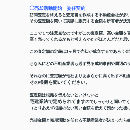
◯売却活動開始 委任契約
訪問査定を終えると査定書を作成する不動産会社が多
その査定額を聞いて実際に販売する金額を所有者が決
ここで１つ注意点なのですがこの査定額、高い金額を
高く売ってくれるかもと考えるかたがほとんどだと思
この査定額の定義は
3ヶ月で売却が成立するであろう金
ちなみにどの不動産業者も必ず見る成約事例や周辺の
それなのに査定額が他社よりあきらかに高く
出す不動
その根拠を聞いてください。
査定額は根拠を伝えないといけないと
宅建業法で定められてます
のでしっかりと聞いてく
（
とりあえず根拠のない高い金額を伝えて預かった後
売却金額と売却活動を任せる不動産業者が決まったら