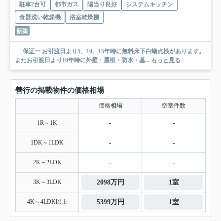
駐車2台可
都市ガス
陽当り良好
システムキッチン
食器洗い乾燥機
浴室乾燥機
新築
- 保証ー お引渡日より5、10、15年時に無料床下白蟻点検があります。
またお引渡日より10年時に外壁・屋根・防水・基...
もっと見る
善行の掲載物件の価格相場
価格相場
空室件数
1R～1K
-
-
1DK～1LDK
-
-
2K～2LDK
-
-
3K～3LDK
2098万円
1室
4K～4LDK以上
5399万円
1室