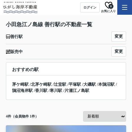
0
ログイン
お気に入り
小田急江ノ島線 善行駅の不動産一覧
変更
善行駅
変更
販売中
おすすめの駅
茅ケ崎駅
/
北茅ケ崎駅
/
辻堂駅
/
平塚駅
/
大磯駅
/
本鵠沼駅
/
鵠沼海岸駅
/
香川駅
/
寒川駅
/
片瀬江ノ島駅
4
件（会員物件 1件）