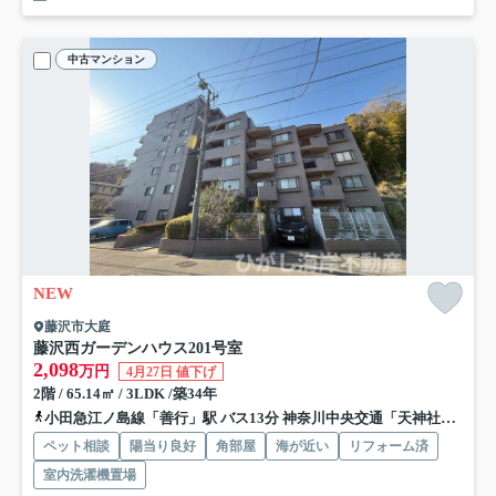
中古マンション
NEW
藤沢市大庭
藤沢西ガーデンハウス
201号室
2,098
万円
4月27日 値下げ
2階 / 65.14㎡ / 3LDK /築34年
小田急江ノ島線「善行」駅 バス13分 神奈川中央交通「天神社前（神奈川県）」 停歩4分
ペット相談
陽当り良好
角部屋
海が近い
リフォーム済
室内洗濯機置場