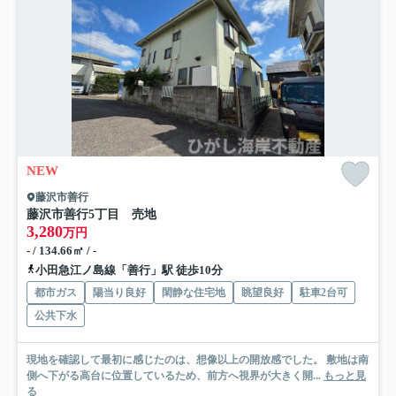
NEW
藤沢市善行
藤沢市善行5丁目 売地
3,280
万円
- / 134.66㎡ / -
小田急江ノ島線「善行」駅 徒歩10分
都市ガス
陽当り良好
閑静な住宅地
眺望良好
駐車2台可
公共下水
現地を確認して最初に感じたのは、想像以上の開放感でした。 敷地は南
側へ下がる高台に位置しているため、前方へ視界が大きく開...
もっと見
る