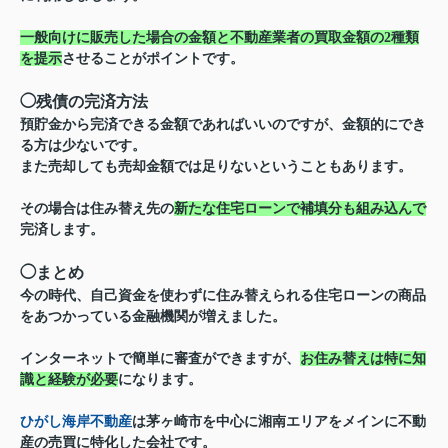
一般向けに販売した場合の金額と不動産業者の買取金額の2種類
を提示
させることがポイントです。
◯
残債の完済方法
預貯金から完済できる金額であればいいのですが、金額的にでき
る方は少ないです。
また売却しても売却金額では足りないということもあります。
その場合は住み替え先の
新たな住宅ローンで補填分も組み込んで
完済します。
◯
まとめ
今の時代、自己資金を使わずに住み替えられる住宅ローンの商品
をあつかっている金融機関が増えました。
インターネットで簡単に審査ができますが、
お住み替えは特に知
識と経験が必要
になります。
ひがし海岸不動産
は茅ヶ崎市を中心に湘南エリアをメインに不動
産の売買に特化した会社です。