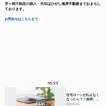
茅ヶ崎
不動産の購入・売却
はひがし海岸不動産までおまちし
ております。
お問合せはこちらまで
NEXT
住宅ローンが払えなく
なったら？？差押、競
売までの流れ
2022.05.24