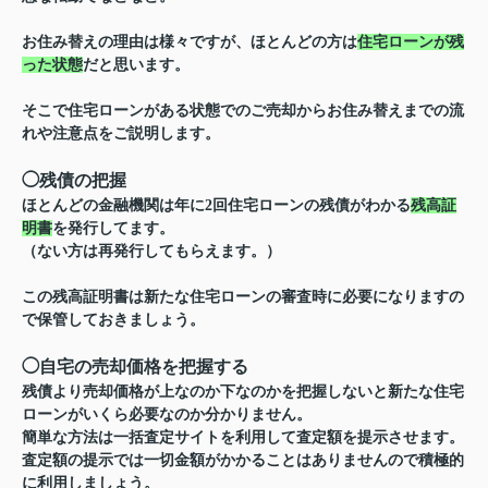
お住み替えの理由は様々ですが、ほとんどの方は
住宅ローンが残
った状態
だと思います。
そこで住宅ローンがある状態での
ご売却からお住み替えまでの流
れや注意点
をご説明します。
◯
残債の把握
ほとんどの金融機関は年に2回住宅ローンの残債がわかる
残高証
明書
を発行してます。
（ない方は再発行してもらえます。）
この残高証明書は新たな住宅ローンの審査時に必要になりますの
で保管しておきましょう。
◯
自宅の売却価格を把握する
残債より売却価格が上なのか下なのかを把握しないと新たな住宅
ローンがいくら必要なのか分かりません。
簡単な方法は一括査定サイトを利用して査定額を提示させます。
査定額の提示では一切金額がかかることはありません
ので積極的
に利用しましょう。