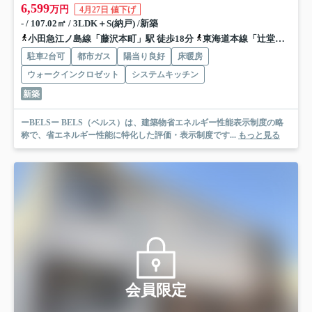
6,599
万円
4月27日 値下げ
- / 107.02㎡ / 3LDK＋S(納戸) /新築
小田急江ノ島線「藤沢本町」駅 徒歩18分
東海道本線「辻堂」駅 バス8分 神奈川中央交通「高山（藤沢市）」 停歩6分
駐車2台可
都市ガス
陽当り良好
床暖房
ウォークインクロゼット
システムキッチン
新築
ーBELSー BELS（ベルス）は、建築物省エネルギー性能表示制度の略
称で、省エネルギー性能に特化した評価・表示制度です...
もっと見る
会員限定