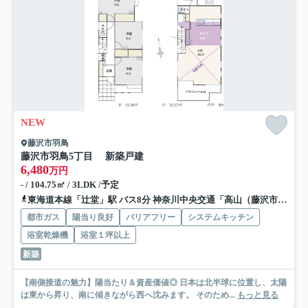
NEW
藤沢市羽鳥
藤沢市羽鳥5丁目 新築戸建
6,480
万円
- / 104.75㎡ / 3LDK /予定
東海道本線「辻堂」駅 バス8分 神奈川中央交通「高山（藤沢市）」 停歩6分
都市ガス
陽当り良好
バリアフリー
システムキッチン
浴室乾燥機
浴室１坪以上
新築
【南側接道の魅力】陽当たり＆資産価値◎ 日本は北半球に位置し、太陽
は東から昇り、南に傾きながら西へ沈みます。 そのため...
もっと見る