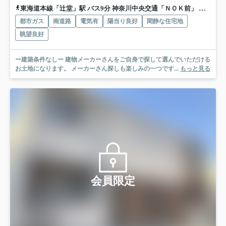
東海道本線「辻堂」駅 バス9分 神奈川中央交通「ＮＯＫ前」 停歩2分
都市ガス
南道路
電気有
陽当り良好
閑静な住宅地
眺望良好
ー建築条件なしー 建物メーカーさんをご自身で探して選んでいただける
お土地になります。 メーカーさん探しも楽しみの一つです...
もっと見る
会員限定