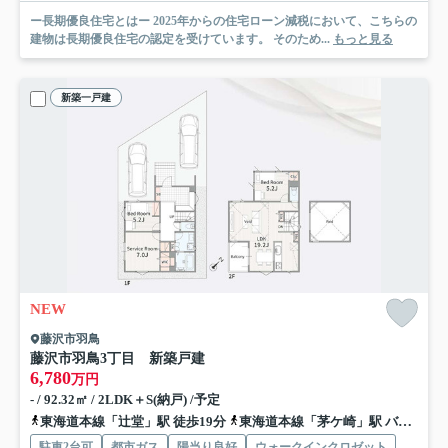
ー長期優良住宅とはー 2025年からの住宅ローン減税において、こちらの
建物は長期優良住宅の認定を受けています。 そのため...
もっと見る
新築一戸建
NEW
藤沢市羽鳥
藤沢市羽鳥3丁目 新築戸建
6,780
万円
- / 92.32㎡ / 2LDK＋S(納戸) /予定
東海道本線「辻堂」駅 徒歩19分
東海道本線「茅ケ崎」駅 バス23分 神奈川中央交通「辻堂入口」 停歩3分
駐車2台可
都市ガス
陽当り良好
ウォークインクロゼット