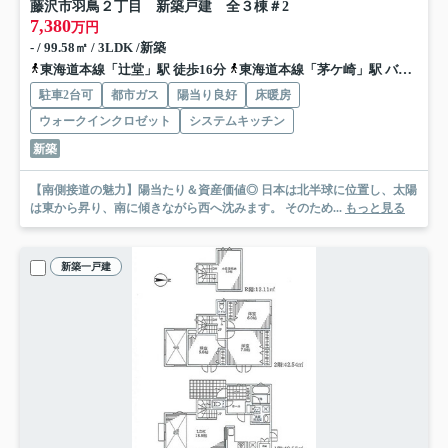
藤沢市羽鳥２丁目 新築戸建 全３棟
＃2
7,380
万円
- / 99.58㎡ / 3LDK /新築
東海道本線「辻堂」駅 徒歩16分
東海道本線「茅ケ崎」駅 バス23分 神奈川中央交通「辻堂入口」 停歩4分
駐車2台可
都市ガス
陽当り良好
床暖房
ウォークインクロゼット
システムキッチン
新築
【南側接道の魅力】陽当たり＆資産価値◎ 日本は北半球に位置し、太陽
は東から昇り、南に傾きながら西へ沈みます。 そのため...
もっと見る
新築一戸建