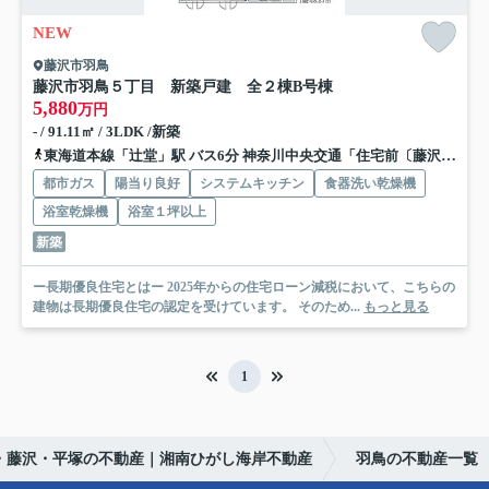
NEW
藤沢市羽鳥
藤沢市羽鳥５丁目 新築戸建 全２棟
B号棟
5,880
万円
- / 91.11㎡ / 3LDK /新築
東海道本線「辻堂」駅 バス6分 神奈川中央交通「住宅前〔藤沢市明治〕」 停歩2分
都市ガス
陽当り良好
システムキッチン
食器洗い乾燥機
浴室乾燥機
浴室１坪以上
新築
ー長期優良住宅とはー 2025年からの住宅ローン減税において、こちらの
建物は長期優良住宅の認定を受けています。 そのため...
もっと見る
1
・藤沢・平塚の不動産｜湘南ひがし海岸不動産
羽鳥の不動産一覧