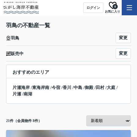
0
ログイン
お気に入り
羽鳥の不動産一覧
変更
羽鳥
変更
販売中
おすすめのエリア
片瀬海岸
/
東海岸南
/
今宿
/
香川
/
中島
/
御殿
/
田村
/
大庭
/
片瀬
/
南湖
21
件（会員物件 8件）