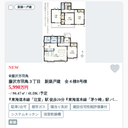
新築一戸建
NEW
藤沢市羽鳥
藤沢市羽鳥３丁目 新築戸建 全４棟
B号棟
5,990
万円
- / 96.47㎡ / 4LDK /予定
東海道本線「辻堂」駅 徒歩20分
東海道本線「茅ケ崎」駅 バス23分 神奈川中央交通「辻堂入口」 停歩9分
駐車2台可
都市ガス
陽当り良好
建設住宅性能評価書付
システムキッチン
浴室乾燥機
新築