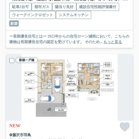
駐車2台可
都市ガス
陽当り良好
建設住宅性能評価書付
ウォークインクロゼット
システムキッチン
新築
ー長期優良住宅とはー 2025年からの住宅ローン減税において、こちらの
建物は長期優良住宅の認定を受けています。 そのため...
もっと見る
新築一戸建
NEW
藤沢市羽鳥