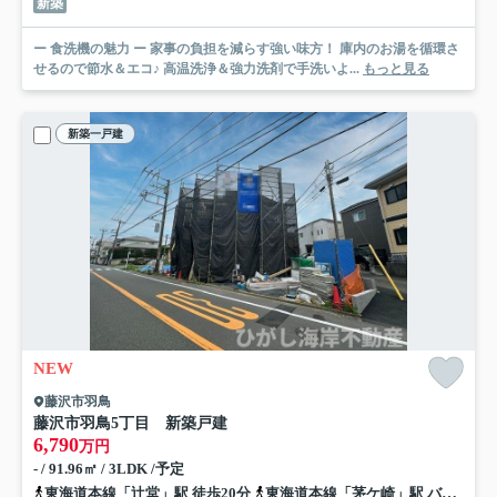
新築
ー 食洗機の魅力 ー 家事の負担を減らす強い味方！ 庫内のお湯を循環さ
せるので節水＆エコ♪ 高温洗浄＆強力洗剤で手洗いよ...
もっと見る
新築一戸建
NEW
藤沢市羽鳥
藤沢市羽鳥5丁目 新築戸建
6,790
万円
- / 91.96㎡ / 3LDK /予定
東海道本線「辻堂」駅 徒歩20分
東海道本線「茅ケ崎」駅 バス24分 神奈川中央交通「羽鳥」 停歩9分