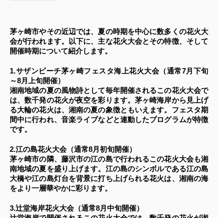
茅ヶ崎市やその近辺では、夏の時期を中心に数多くの花火大
会が行われます。以下に、主な花火大会とその特徴、そして
開催時期について紹介します。
1.サザンビーチ茅ヶ崎フェスタ海上花火大会（通常7月下旬
～8月上旬開催）
湘南地域の夏の風物詩として毎年開催されるこの花火大会で
は、数千発の花火が夜空を彩ります。茅ヶ崎海岸から見上げ
る大輪の花火は、湘南の夏の象徴ともいえます。フェスタ期
間中に行われ、音楽ライブなどと連動したプログラムが特徴
です。
2.江の島花火大会（通常8月初旬開催）
茅ヶ崎市の隣、藤沢市の江の島で行われるこの花火大会も湘
南地域の夏を盛り上げます。江の島のシンボルである江の島
大橋や江の島灯台を背景に打ち上げられる花火は、湘南の海
をより一層華やかに彩ります。
3.辻堂海岸花火大会（通常8月中旬開催）
辻堂海岸で開催されるこの花火大会では、数千発の花火が湘