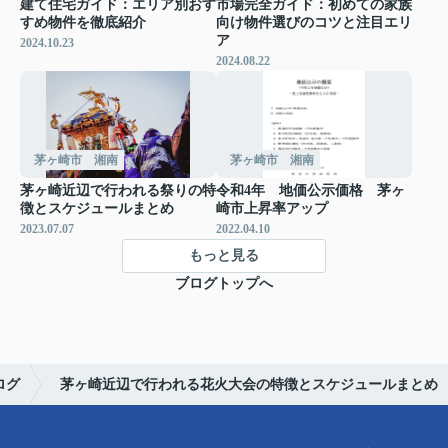
建て住宅ガイド：エリア別おす
市場完全ガイド：初めての家族
すめ物件を徹底紹介
向け物件選びのコツと注目エリ
ア
2024.10.23
2024.08.22
茅ヶ崎市 湘南
茅ヶ崎市 湘南
茅ヶ崎近辺で行われる祭りの特
令和4年 地価公示価格 茅ヶ
徴とスケジュールまとめ
崎市上昇率アップ
2023.07.07
2022.04.10
もっと見る
ブログトップへ
ログ
茅ヶ崎近辺で行われる花火大会の特徴とスケジュールまとめ