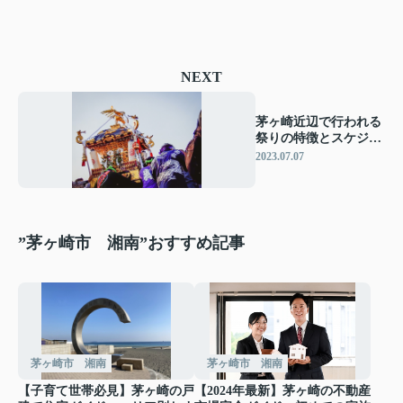
NEXT
茅ヶ崎近辺で行われる
祭りの特徴とスケジュ
ールまとめ
2023.07.07
”茅ヶ崎市 湘南”おすすめ記事
茅ヶ崎市 湘南
茅ヶ崎市 湘南
【子育て世帯必見】茅ヶ崎の戸
【2024年最新】茅ヶ崎の不動産