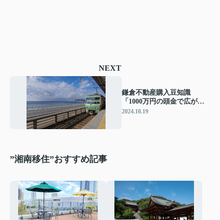
NEXT
鎌倉不動産購入豆知識
「1000万円の頭金で広がる
可能性と金利優遇のメリッ
2024.10.19
ト」
”湘南移住”おすすめ記事