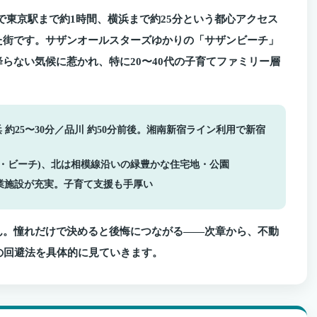
で東京駅まで約1時間、横浜まで約25分という都心アクセス
た街です。サザンオールスターズゆかりの「サザンビーチ」
らない気候に惹かれ、特に20〜40代の子育てファミリー層
 約25〜30分／品川 約50分前後。湘南新宿ライン利用で新宿
・ビーチ)、北は相模線沿いの緑豊かな住宅地・公園
業施設が充実。子育て支援も手厚い
ん。憧れだけで決めると後悔につながる——次章から、不動
の回避法を具体的に見ていきます。