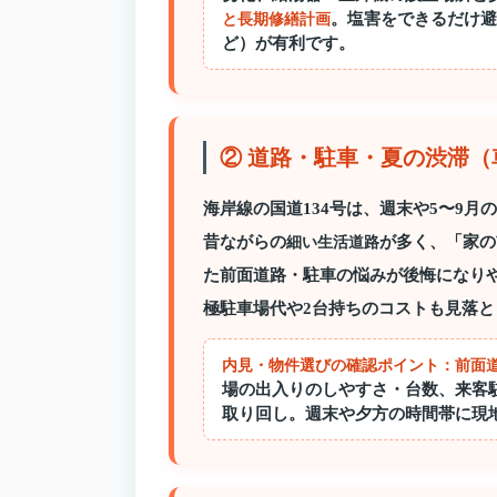
。塩害をできるだけ避
と長期修繕計画
ど）が有利です。
② 道路・駐車・夏の渋滞
海岸線の国道134号は、週末や5〜9
昔ながらの
が多く、「家の
細い生活道路
た前面道路・駐車の悩みが後悔になり
極駐車場代や2台持ちのコストも見落と
内見・物件選びの確認ポイント：
前面
場の出入りのしやすさ・台数、来客
取り回し。週末や夕方の時間帯に現