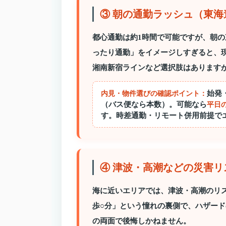
③ 朝の通勤ラッシュ（東海
都心通勤は約1時間で可能ですが、朝
ったり通勤」をイメージしすぎると、
湘南新宿ラインなど選択肢はあります
始発
内見・物件選びの確認ポイント：
（バス便なら本数）。可能なら
平日
す。時差通勤・リモート併用前提で
④ 津波・高潮などの災害
海に近いエリアでは、津波・高潮のリ
歩○分」という憧れの裏側で、ハザー
の両面で後悔しかねません。