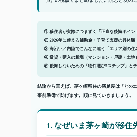
の視点でまとめました。読むと次の
点）
①
移住者が実際につまずく「正直な後悔ポイン
②
2026年に使える補助金・子育て支援の
具体額
③
海沿い／内陸でこんなに違う「エリア別の住
④
賃貸・購入の相場（マンション・戸建・土地
⑤
後悔しないための「物件選び5ステップ」と
結論から言えば、茅ヶ崎移住の満足度は
「どのエ
事前準備で防げます。順に見ていきましょう。
1. なぜいま茅ヶ崎が移