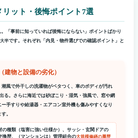
デメリット・後悔ポイント7選
ん。「事前に知っていれば後悔にならない」ポイントばかり
です。それぞれ「内見・物件選びでの確認ポイント」と
大半
気（建物と設備の劣化）
。潮風で外干しの洗濯物がベタつく、車のボディが汚れ
が出る。さらに海近では砂ぼこり・湿気・強風で、窓や網
ニー手すりや給湯器・エアコン室外機も傷みやすくなり
ます。
材の種類（塩害に強い仕様か）、サッシ・玄関ドアの
交換歴、（マンションは）管理組合の
大規模修繕の履歴