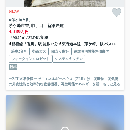
NEW
茅ヶ崎市香川
茅ケ崎市香川1丁目 新築戸建
4,380
万円
- / 96.05㎡ / 3LDK /新築
相模線「香川」駅 徒歩12分
東海道本線「茅ケ崎」駅 バス16分 神奈川中央交通「香川小学校入口」 停歩5分
駐車2台可
都市ガス
陽当り良好
建設住宅性能評価書付
ウォークインクロゼット
システムキッチン
新築
ーZEH水準仕様ー ゼロエネルギーハウス（ZEH）は、高断熱・高気密
の外皮性能と効率的な設備機器、再生可能エネルギーを活...
もっと見る