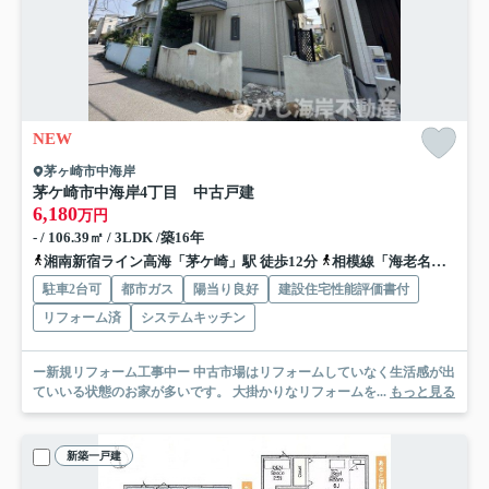
NEW
茅ヶ崎市中海岸
茅ケ崎市中海岸4丁目 中古戸建
6,180
万円
- / 106.39㎡ / 3LDK /築16年
湘南新宿ライン高海「茅ケ崎」駅 徒歩12分
相模線「海老名」駅 徒歩23分
駐車2台可
都市ガス
陽当り良好
建設住宅性能評価書付
リフォーム済
システムキッチン
ー新規リフォーム工事中ー 中古市場はリフォームしていなく生活感が出
ていいる状態のお家が多いです。 大掛かりなリフォームを...
もっと見る
新築一戸建