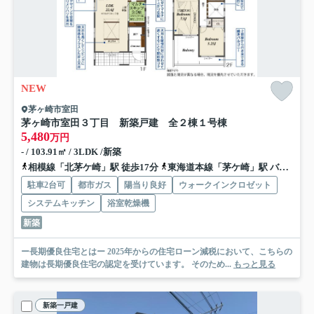
NEW
茅ヶ崎市室田
茅ヶ崎市室田３丁目 新築戸建 全２棟
１号棟
5,480
万円
- / 103.91㎡ / 3LDK /新築
相模線「北茅ケ崎」駅 徒歩17分
東海道本線「茅ケ崎」駅 バス18分 神奈川中央交通「松林二丁目」 停歩5分
駐車2台可
都市ガス
陽当り良好
ウォークインクロゼット
システムキッチン
浴室乾燥機
新築
ー長期優良住宅とはー 2025年からの住宅ローン減税において、こちらの
建物は長期優良住宅の認定を受けています。 そのため...
もっと見る
新築一戸建