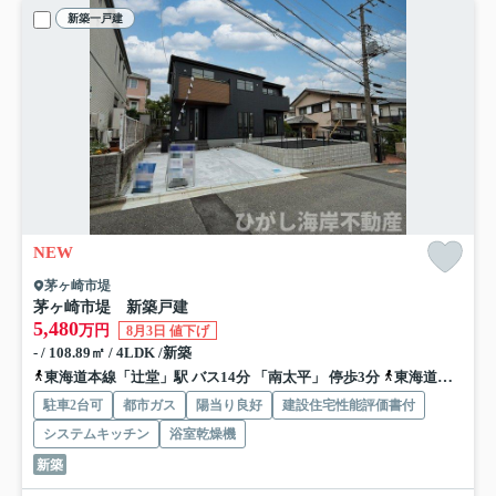
新築一戸建
NEW
茅ヶ崎市堤
茅ヶ崎市堤 新築戸建
5,480
万円
8月3日 値下げ
- / 108.89㎡ / 4LDK /新築
東海道本線「辻堂」駅 バス14分 「南太平」 停歩3分
東海道本線「茅ケ崎」駅 バス26分 神奈川中央交通「南大平」 停歩3分
駐車2台可
都市ガス
陽当り良好
建設住宅性能評価書付
システムキッチン
浴室乾燥機
新築