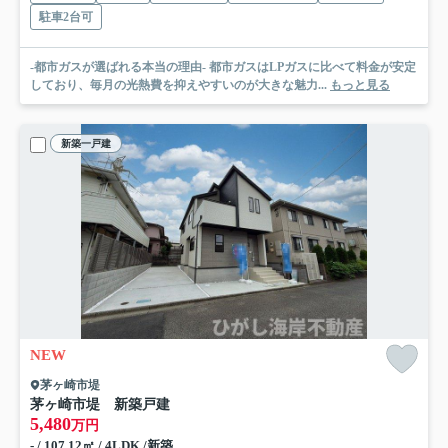
駐車2台可
-都市ガスが選ばれる本当の理由- 都市ガスはLPガスに比べて料金が安定
しており、毎月の光熱費を抑えやすいのが大きな魅力...
もっと見る
新築一戸建
NEW
茅ヶ崎市堤
茅ヶ崎市堤 新築戸建
5,480
万円
- / 107.12㎡ / 4LDK /新築