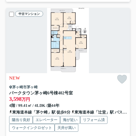
中古マンション
NEW
茅ヶ崎市茅ヶ崎
パークタウン茅ヶ崎6号棟
402号室
3,598
万円
4階 / 99.41㎡ / 4LDK /築44年
東海道本線「茅ケ崎」駅 徒歩9分
東海道本線「辻堂」駅 バス17分 神奈川中央交通「本村（茅ヶ崎市）」 停歩9分
陽当り良好
エレベーター
海が近い
リフォーム済
ウォークインクロゼット
天井が高い