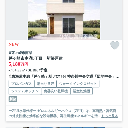
NEW
茅ヶ崎市南湖
茅ヶ崎市南湖5丁目 新築戸建
5,180
万円
- / 84.55㎡ / 3LDK /予定
東海道本線「茅ケ崎」駅 バス7分 神奈川中央交通「団地中央」 停歩4分
プロパンガス
陽当り良好
ウォークインクロゼット
システムキッチン
食器洗い乾燥機
浴室乾燥機
新築
ーZEH水準仕様ー ゼロエネルギーハウス（ZEH）は、高断熱・高気密
の外皮性能と効率的な設備機器、再生可能エネルギーを活...
もっと見る