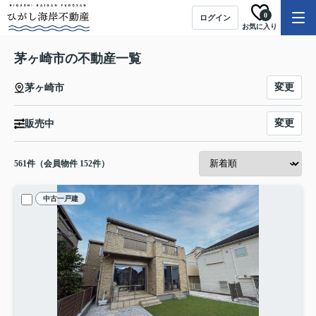
0
ログイン
お気に入り
茅ヶ崎市の不動産一覧
変更
茅ヶ崎市
変更
販売中
561
件（会員物件 152件）
中古一戸建