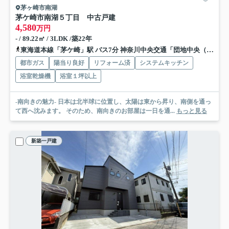
茅ヶ崎市南湖
茅ケ崎市南湖５丁目 中古戸建
4,580
万円
- / 89.22㎡ / 3LDK /築22年
東海道本線「茅ケ崎」駅 バス7分 神奈川中央交通「団地中央（茅ヶ崎市）」 停歩3分
都市ガス
陽当り良好
リフォーム済
システムキッチン
浴室乾燥機
浴室１坪以上
-南向きの魅力- 日本は北半球に位置し、太陽は東から昇り、南側を通っ
て西へ沈みます。 そのため、南向きのお部屋は一日を通...
もっと見る
新築一戸建