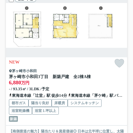
NEW
茅ヶ崎市小和田
茅ヶ崎市小和田3丁目 新築戸建 全2棟
A棟
6,880
万円
- / 93.35㎡ / 3LDK /予定
東海道本線「辻堂」駅 徒歩14分
東海道本線「茅ケ崎」駅 バス25分 神奈川中央交通「小和田小学校」 停歩3分
都市ガス
陽当り良好
床暖房
システムキッチン
浴室乾燥機
浴室１坪以上
新築
【南側接道の魅力】陽当たり＆資産価値◎ 日本は北半球に位置し、太陽