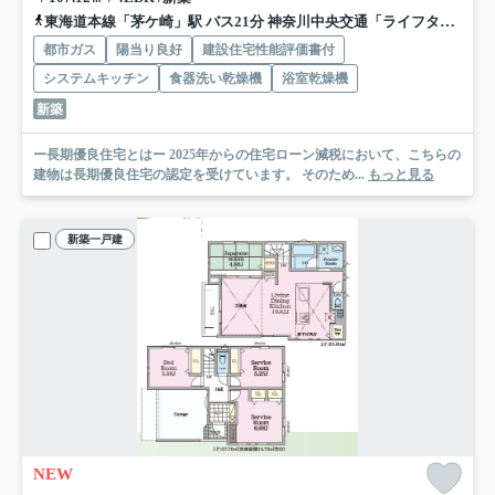
東海道本線「茅ケ崎」駅 バス21分 神奈川中央交通「ライフタウン入口（神奈川県）」 停歩3分
都市ガス
陽当り良好
建設住宅性能評価書付
システムキッチン
食器洗い乾燥機
浴室乾燥機
新築
ー長期優良住宅とはー 2025年からの住宅ローン減税において、こちらの
建物は長期優良住宅の認定を受けています。 そのため...
もっと見る
新築一戸建
NEW