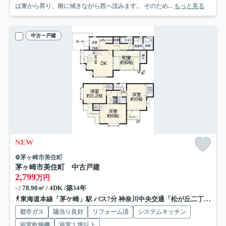
は東から昇り、南に傾きながら西へ沈みます。 そのため...
もっと見る
中古一戸建
NEW
茅ヶ崎市美住町
茅ヶ崎市美住町 中古戸建
2,799
万円
- / 78.90㎡ / 4DK /築34年
東海道本線「茅ケ崎」駅 バス7分 神奈川中央交通「松が丘二丁目北」 停歩3分
都市ガス
陽当り良好
リフォーム済
システムキッチン
浴室乾燥機
浴室１坪以上