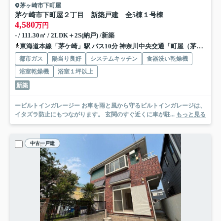
茅ヶ崎市下町屋
茅ケ崎市下町屋２丁目 新築戸建 全5棟
１号棟
4,580
万円
- / 111.30㎡ / 2LDK＋2S(納戸) /新築
東海道本線「茅ケ崎」駅 バス10分 神奈川中央交通「町屋（茅ヶ崎市）」 停歩5分
都市ガス
陽当り良好
システムキッチン
食器洗い乾燥機
浴室乾燥機
浴室１坪以上
新築
ービルトインガレージー お車を雨と風から守るビルトインガレージは、
イタズラ防止にもつながります。 玄関のすぐ近くに車が駐...
もっと見る
中古一戸建