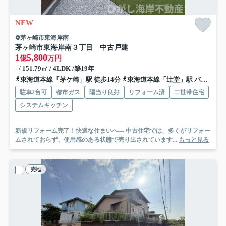
NEW
茅ヶ崎市東海岸南
茅ヶ崎市東海岸南３丁目 中古戸建
1
5,800
億
万円
- / 151.79㎡ / 4LDK /築19年
東海道本線「茅ケ崎」駅 徒歩14分
東海道本線「辻堂」駅 バス16分 神奈川中央交通「会館前（茅ヶ崎市）」 停歩6分
駐車2台可
都市ガス
陽当り良好
リフォーム済
二世帯住宅
システムキッチン
新規リフォーム完了！快適な住まいへ— 中古住宅では、多くがリフォー
ムされておらず、使用感のある状態で売り出されています...
もっと見る
売地