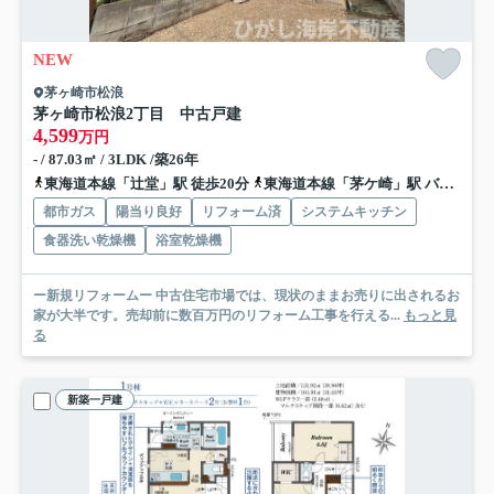
NEW
茅ヶ崎市松浪
茅ヶ崎市松浪2丁目 中古戸建
4,599
万円
- / 87.03㎡ / 3LDK /築26年
東海道本線「辻堂」駅 徒歩20分
東海道本線「茅ケ崎」駅 バス11分 神奈川中央交通「平和学園前（茅ヶ崎市）」 停歩7分
都市ガス
陽当り良好
リフォーム済
システムキッチン
食器洗い乾燥機
浴室乾燥機
ー新規リフォームー 中古住宅市場では、現状のままお売りに出されるお
家が大半です。売却前に数百万円のリフォーム工事を行える...
もっと見
る
新築一戸建