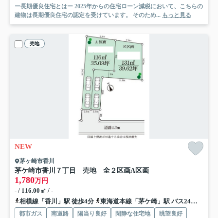
ー長期優良住宅とはー 2025年からの住宅ローン減税において、こちらの
建物は長期優良住宅の認定を受けています。 そのため...
もっと見る
売地
NEW
茅ヶ崎市香川
茅ケ崎市香川７丁目 売地 全２区画
A区画
1,780
万円
- / 116.00㎡ / -
相模線「香川」駅 徒歩4分
東海道本線「茅ケ崎」駅 バス24分 神奈川中央交通「みずき四丁目（神奈川県）」 停歩3分
都市ガス
南道路
陽当り良好
閑静な住宅地
眺望良好