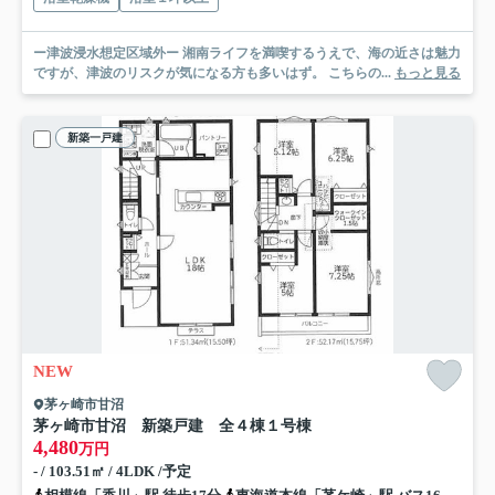
ー津波浸水想定区域外ー 湘南ライフを満喫するうえで、海の近さは魅力
ですが、津波のリスクが気になる方も多いはず。 こちらの...
もっと見る
新築一戸建
NEW
茅ヶ崎市甘沼
茅ヶ崎市甘沼 新築戸建 全４棟
１号棟
4,480
万円
- / 103.51㎡ / 4LDK /予定