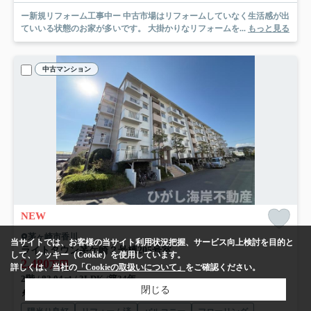
ー新規リフォーム工事中ー 中古市場はリフォームしていなく生活感が出
ていいる状態のお家が多いです。 大掛かりなリフォームを...
もっと見る
中古マンション
NEW
茅ヶ崎市香川
当サイトでは、お客様の当サイト利用状況把握、サービス向上検討を目的と
ライトタウン茅ケ崎２号棟
205号室
して、クッキー（Cookie）を使用しています。
2,480
万円
詳しくは、当社の
「Cookieの取扱いについて」
をご確認ください。
2階 / 83.04㎡ / 3LDK /築34年
閉じる
相模線「香川」駅 徒歩13分
東海道本線「茅ケ崎」駅 バス14分 神奈川中央交通「鶴が台名店街入口」 停歩5分