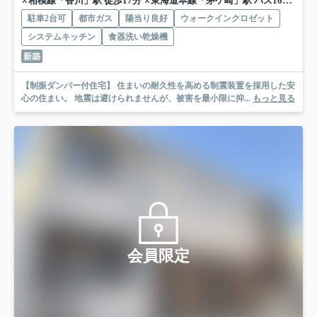
相模線「香川」駅 徒歩17分
東海道本線「茅ケ崎」駅 バス16分 神奈川中央交通「松風台」 停歩5分
駐車2台可
都市ガス
陽当り良好
ウォークインクロゼット
システムキッチン
食器洗い乾燥機
新築
【制振ダンパー付住宅】 住まいの耐久性を高める制震装置を採用した安
心の住まい。 地震は避けられませんが、被害を最小限に抑...
もっと見る
会員限定