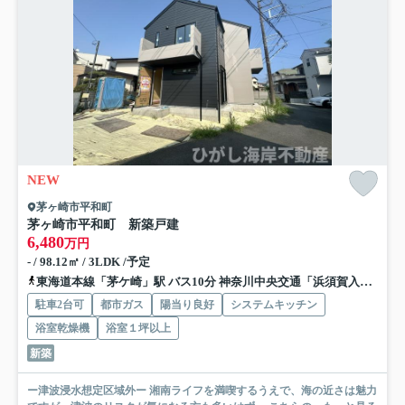
NEW
茅ヶ崎市平和町
茅ヶ崎市平和町 新築戸建
6,480
万円
- / 98.12㎡ / 3LDK /予定
東海道本線「茅ケ崎」駅 バス10分 神奈川中央交通「浜須賀入口」 停歩3分
駐車2台可
都市ガス
陽当り良好
システムキッチン
浴室乾燥機
浴室１坪以上
新築
ー津波浸水想定区域外ー 湘南ライフを満喫するうえで、海の近さは魅力