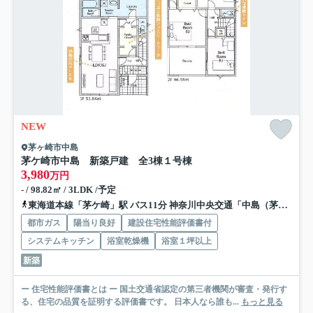
NEW
茅ヶ崎市中島
茅ケ崎市中島 新築戸建 全3棟
１号棟
3,980
万円
- / 98.82㎡ / 3LDK /予定
東海道本線「茅ケ崎」駅 バス11分 神奈川中央交通「中島（茅ヶ崎市）」 停歩1分
都市ガス
陽当り良好
建設住宅性能評価書付
システムキッチン
浴室乾燥機
浴室１坪以上
新築
ー 住宅性能評価書とは ー 国土交通省認定の第三者機関が審査・発行す
る、住宅の品質を証明する評価書です。 日本人なら誰も...
もっと見る