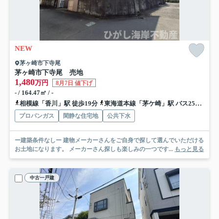
NEW
茅ヶ崎市下寺尾
茅ヶ崎市下寺尾 売地
1,480
万円
8月7日 値下げ
- / 164.47㎡ / -
相模線「香川」駅 徒歩19分
東海道本線「茅ケ崎」駅 バス25分 神奈川中央交通「湘南みずき」 停歩9分
プロパンガス
閑静な住宅地
公共下水
ー建築条件なしー 建物メーカーさんをご自身で探して選んでいただける
お土地になります。 メーカーさん探しも楽しみの一つです...
もっと見る
中古一戸建