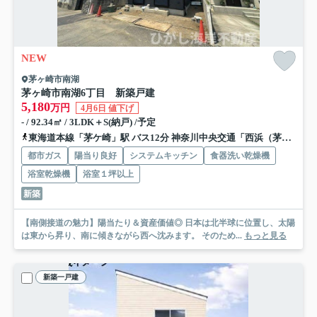
NEW
茅ヶ崎市南湖
茅ヶ崎市南湖6丁目 新築戸建
5,180
万円
4月6日 値下げ
- / 92.34㎡ / 3LDK＋S(納戸) /予定
東海道本線「茅ケ崎」駅 バス12分 神奈川中央交通「西浜（茅ヶ崎市）」 停歩5分
都市ガス
陽当り良好
システムキッチン
食器洗い乾燥機
浴室乾燥機
浴室１坪以上
新築
【南側接道の魅力】陽当たり＆資産価値◎ 日本は北半球に位置し、太陽
は東から昇り、南に傾きながら西へ沈みます。 そのため...
もっと見る
新築一戸建