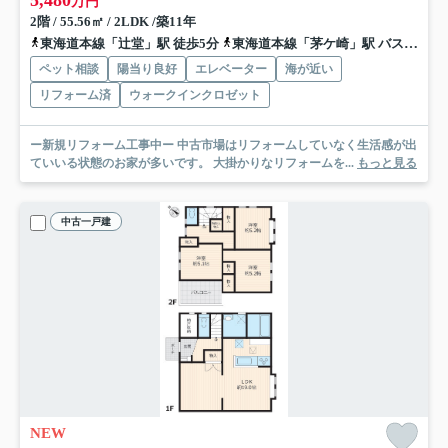
5,480
万円
2階 / 55.56㎡ / 2LDK /築11年
東海道本線「辻堂」駅 徒歩5分
東海道本線「茅ケ崎」駅 バス13分 神奈川中央交通「辻堂駅西口」 停歩8分
ペット相談
陽当り良好
エレベーター
海が近い
リフォーム済
ウォークインクロゼット
ー新規リフォーム工事中ー 中古市場はリフォームしていなく生活感が出
ていいる状態のお家が多いです。 大掛かりなリフォームを...
もっと見る
中古一戸建
NEW