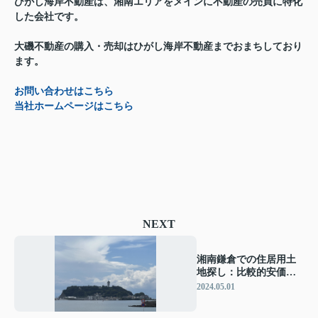
ひがし海岸不動産は、湘南エリアをメインに不動産の売買に特化
した会社です。
大磯不動産の購入・売却はひがし海岸不動産までおまちしており
ます。
お問い合わせはこちら
当社ホームページはこちら
NEXT
湘南鎌倉での住居用土
地探し：比較的安価な
坪単価あります
2024.05.01