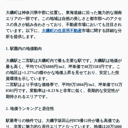
大磯町は神奈川県中郡に位置し、東海道線に沿った魅力的な湘南
エリアの一部です。この地域は自然の美しさと都市部へのアクセ
スの良さが組み合わさっており、不動産市場においても注目され
ています。以下に、
大磯町の住居用不動産
市場に関する詳細な分
析を提供します。
1. 駅圏内の地価動向
大磯駅と二宮駅は大磯町内で最も主要な駅です。大磯駅は地価が
最も高く、平均で14万6888円/m2、坪単価で48万5583円です。こ
の地区は+1.27%の穏やかな地価上昇を見せており、安定した投
資環境を示しています。
二宮駅はより手頃な価格帯で、平均9万3866円/m2、坪単価で31万
0303円です。変動率は+0.23％と非常に低く、長期的な安定性が
期待されるエリアです。
2. 地価ランキングと居住性
駅最寄りの物件では、大磯字坂田山付878番12外が最も高価であ
り、非常に魅力的な居住エリアとなっています。地価は20万5000