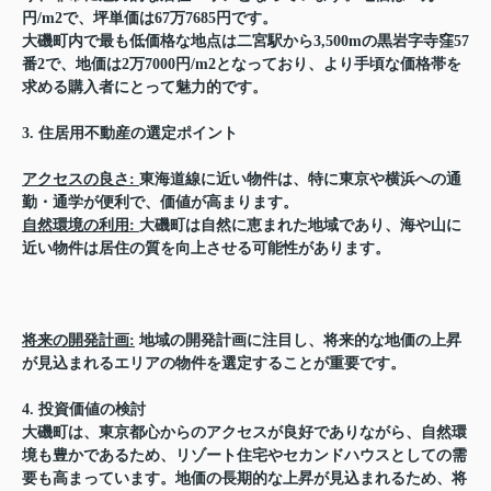
円/m2で、坪単価は67万7685円です。
大磯町内で最も低価格な地点は二宮駅から3,500mの黒岩字寺窪57
番2で、地価は2万7000円/m2となっており、より手頃な価格帯を
求める購入者にとって魅力的です。
3. 住居用不動産の選定ポイント
アクセスの良さ:
東海道線に近い物件は、特に東京や横浜への通
勤・通学が便利で、価値が高まります。
自然環境の利用:
大磯町は自然に恵まれた地域であり、海や山に
近い物件は居住の質を向上させる可能性があります。
将来の開発計画:
地域の開発計画に注目し、将来的な地価の上昇
が見込まれるエリアの物件を選定することが重要です。
4. 投資価値の検討
大磯町は、東京都心からのアクセスが良好でありながら、自然環
境も豊かであるため、リゾート住宅やセカンドハウスとしての需
要も高まっています。地価の長期的な上昇が見込まれるため、将