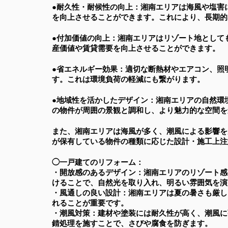
●耐久性・耐候性の向上：湘南エリアは海風や塩害
を向上させることができます。これにより、長期的
●付加価値の向上：湘南エリアはリゾート地として
産価値や賃貸需要を向上させることができます。
●省エネルギー効果：適切な断熱材やエアコン、照
す。これは環境負荷の軽減にも繋がります。
●地域性を活かしたデザイン：湘南エリアの自然環
の物件が周囲の景観と調和し、より魅力的な空間を
また、湘南エリアは海風が多く、潮風による影響を
が保有している物件の種類に応じた設計・施工上注
◯一戸建てのリフォーム：
・開放感のあるデザイン：湘南エリアのリゾート感
けることで、自然光を取り入れ、明るい雰囲気を演
・風通しの良い設計：湘南エリアは夏の暑さも厳し
れることが重要です。
・潮風対策：建材や塗装には耐久性が高く、潮風に
錆処理を施すことで、さびや腐食を防ぎます。