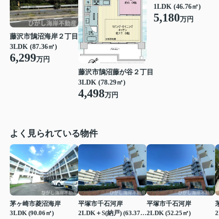
1LDK (46.76㎡)
5,180
万円
藤沢市鵠沼海岸２丁目
3LDK (87.36㎡)
6,299
万円
藤沢市鵠沼藤が谷２丁目
3LDK (78.29㎡)
4,498
万円
よく見られている物件
茅ヶ崎市菱沼海岸
平塚市千石河岸
平塚市千石河岸
3LDK (90.06㎡)
2LDK＋S(納戸) (63.37㎡)
2LDK (52.25㎡)
2