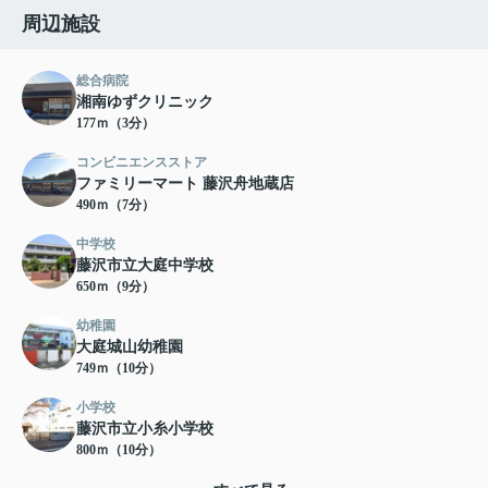
周辺施設
総合病院
湘南ゆずクリニック
177ｍ（3分）
コンビニエンスストア
ファミリーマート 藤沢舟地蔵店
490ｍ（7分）
中学校
藤沢市立大庭中学校
650ｍ（9分）
幼稚園
大庭城山幼稚園
749ｍ（10分）
小学校
藤沢市立小糸小学校
800ｍ（10分）