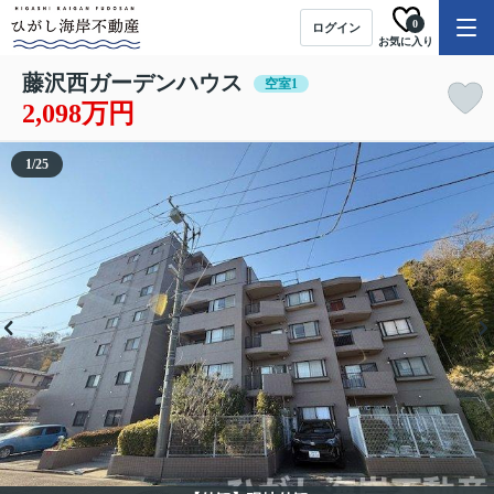
0
ログイン
お気に入り
藤沢西ガーデンハウス
空室1
2,098万円
1
/
25