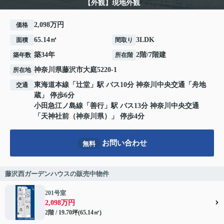
【外観】現地外観
2,098万円
価格
65.14㎡
3LDK
面積
間取り
築34年
2階/7階建
築年数
所在階
神奈川県
藤沢市
大庭
5220-1
所在地
東海道本線
「
辻堂
」駅 バス10分 神奈川中央交通「舟地
交通
蔵」 停歩6分
小田急江ノ島線
「
善行
」駅 バス13分 神奈川中央交通
「天神社前（神奈川県）」 停歩4分
お問い合わせ
無料
藤沢西ガーデンハウスの販売中物件
201号室
2,098万円
2階 / 19.70坪(65.14㎡)