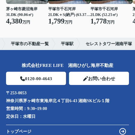
茅ヶ崎市菱沼海岸
平塚市千石河岸
平塚市千石河岸
3LDK (90.06㎡)
2LDK＋S(納戸) (63.37㎡)
2LDK (52.25㎡)
2
4,380
1,799
1,778
万円
万円
万円
平塚市の不動産一覧
平塚駅
セレストタワー湘南平塚
株式会社FREE LIFE 湘南ひがし海岸不動産
0120-00-4643
お問い合わせ
〒253-0053
神奈川県茅ヶ崎市東海岸北４丁目6-43 湘南SKビル１階
営業時間：
9:30~19:00
定休日：
水曜日
トップページ