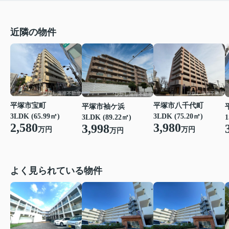
近隣の物件
平塚市八千代町
平塚市宝町
平塚市袖ケ浜
3LDK (75.20㎡)
3LDK (65.99㎡)
3LDK (89.22㎡)
1
3,980
2,580
3,998
万円
万円
万円
よく見られている物件