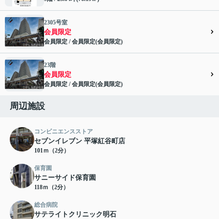
2305号室
会員限定
会員限定
/
会員限定
(
会員限定
)
会員限定">
23階
会員限定
会員限定
/
会員限定
(
会員限定
)
会員限定">
周辺施設
コンビニエンスストア
セブンイレブン 平塚紅谷町店
101ｍ（2分）
保育園
サニーサイド保育園
118ｍ（2分）
総合病院
サテライトクリニック明石