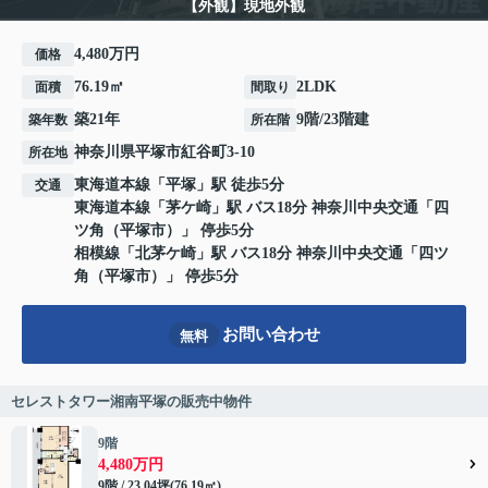
【外観】現地外観
4,480万円
価格
76.19㎡
2LDK
面積
間取り
築21年
9階/23階建
築年数
所在階
神奈川県
平塚市
紅谷町
3-10
所在地
東海道本線
「
平塚
」駅 徒歩5分
交通
東海道本線
「
茅ケ崎
」駅 バス18分 神奈川中央交通「四
ツ角（平塚市）」 停歩5分
相模線
「
北茅ケ崎
」駅 バス18分 神奈川中央交通「四ツ
角（平塚市）」 停歩5分
お問い合わせ
無料
セレストタワー湘南平塚の販売中物件
9階
4,480万円
9階 / 23.04坪(76.19㎡)