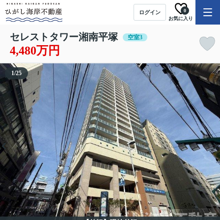
0
ログイン
お気に入り
セレストタワー湘南平塚
空室3
4,480万円
1
/
25