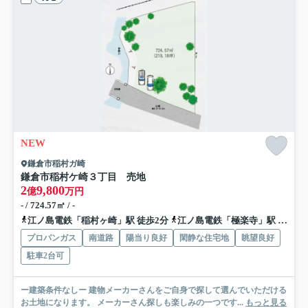
NEW
鎌倉市稲村ガ崎
鎌倉市稲村ケ崎３丁目 売地
2
9,800
億
万円
- / 724.57㎡ / -
江ノ島電鉄「稲村ヶ崎」駅 徒歩2分
江ノ島電鉄「極楽寺」駅 徒歩14分
プロパンガス
南道路
陽当り良好
閑静な住宅地
眺望良好
駐車2台可
ー建築条件なしー 建物メーカーさんをご自身で探して選んでいただける
お土地になります。 メーカーさん探しも楽しみの一つです...
もっと見る