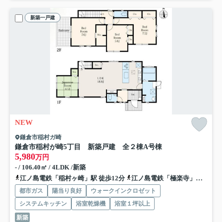
新築一戸建
NEW
鎌倉市稲村ガ崎
鎌倉市稲村が崎5丁目 新築戸建 全２棟
A号棟
5,980
万円
- / 106.40㎡ / 4LDK /新築
江ノ島電鉄「稲村ヶ崎」駅 徒歩12分
江ノ島電鉄「極楽寺」駅 徒歩19分
都市ガス
陽当り良好
ウォークインクロゼット
システムキッチン
浴室乾燥機
浴室１坪以上
新築