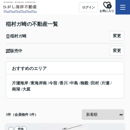
0
ログイン
お気に入り
稲村ガ崎の不動産一覧
変更
稲村ガ崎
変更
販売中
おすすめのエリア
片瀬海岸
/
東海岸南
/
今宿
/
香川
/
中島
/
御殿
/
田村
/
片瀬
/
南湖
/
大庭
3
件（会員物件 1件）
売地