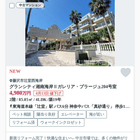
中古マンション
NEW
藤沢市辻堂西海岸
グランシティ湘南海岸Ⅱガレリア・プラージュ
204号室
4,980
万円
4月13日 値下げ
2階 / 85.05㎡ / 4LDK /築19年
東海道本線「辻堂」駅 バス6分 神奈中バス「真砂通り」 停歩1分
小
ペット相談
陽当り良好
エレベーター
海が近い
リフォーム済
ウォークインクロゼット
新規リフォーム完了！快適な住まいへ- 中古市場では、多くの物件がリ