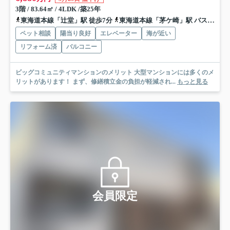
3階 / 83.64㎡ / 4LDK /築25年
東海道本線「辻堂」駅 徒歩7分
東海道本線「茅ケ崎」駅 バス19分 神奈川中央交通「神台公園前」 停歩7分
ペット相談
陽当り良好
エレベーター
海が近い
リフォーム済
バルコニー
ビッグコミュニティマンションのメリット 大型マンションには多くのメ
リットがあります！ まず、修繕積立金の負担が軽減され...
もっと見る
会員限定