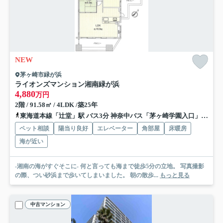
NEW
茅ヶ崎市緑が浜
ライオンズマンション湘南緑が浜
4,880
万円
2階 / 91.58㎡ / 4LDK /築25年
東海道本線「辻堂」駅 バス3分 神奈中バス「茅ヶ崎学園入口」 停歩9分
ペット相談
陽当り良好
エレベーター
角部屋
床暖房
海が近い
-湘南の海がすぐそこに- 何と言っても海まで徒歩5分の立地。 写真撮影
の際、つい砂浜まで歩いてしまいました。 朝の散歩...
もっと見る
中古マンション