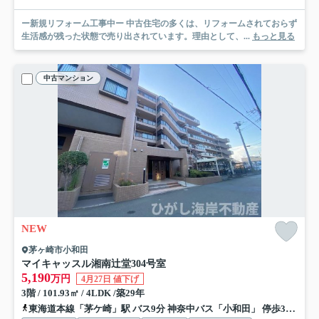
ー新規リフォーム工事中ー 中古住宅の多くは、リフォームされておらず
生活感が残った状態で売り出されています。理由として、...
もっと見る
中古マンション
NEW
茅ヶ崎市小和田
マイキャッスル湘南辻堂
304号室
5,190
万円
4月27日 値下げ
3階 / 101.93㎡ / 4LDK /築29年
東海道本線「茅ケ崎」駅 バス9分 神奈中バス「小和田」 停歩3分
東