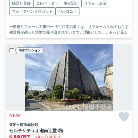
陽当り良好
エレベーター
海が近い
リフォーム済
ウォークインクロゼット
バルコニー
ー新規リフォーム工事中ー 中古住宅の多くは、リフォームされておらず
生活感が残った状態で売り出されています。理由として、...
もっと見る
中古マンション
NEW
茅ヶ崎市赤松町
セルテシティオ湘南辻堂
3階
6,880
万円
5月25日 値下げ