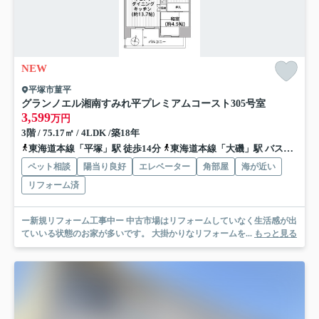
NEW
平塚市菫平
グランノエル湘南すみれ平プレミアムコースト
305号室
3,599
万円
3階 / 75.17㎡ / 4LDK /築18年
東海道本線「平塚」駅 徒歩14分
東海道本線「大磯」駅 バス12分 「八間通り」 停歩16分
ペット相談
陽当り良好
エレベーター
角部屋
海が近い
リフォーム済
ー新規リフォーム工事中ー 中古市場はリフォームしていなく生活感が出
ていいる状態のお家が多いです。 大掛かりなリフォームを...
もっと見る