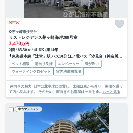
NEW
茅ヶ崎市汐見台
リストレジデンス茅ヶ崎海岸
208号室
3,470
万円
2階 / 85.50㎡ / 4LDK /築14年
東海道本線「辻堂」駅 バス10分 江ノ電バス「汐見台（神奈川県）」 停歩2分
ペット相談
陽当り良好
エレベーター
海が近い
ウォークインクロゼット
室内洗濯機置場
-南向きの魅力- 日本は北半球に位置し、太陽は東から昇り、南側を通っ
て西へ沈みます。 そのため、南向きのお部屋は一日を通...
もっと見る
中古マンション