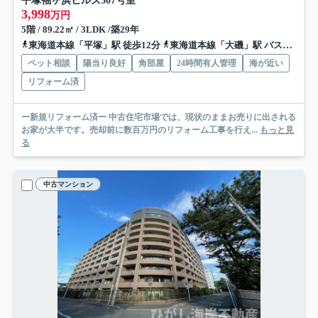
平塚袖ヶ浜ヒルズ
507号室
3,998
万円
5階 / 89.22㎡ / 3LDK /築29年
東海道本線「平塚」駅 徒歩12分
東海道本線「大磯」駅 バス13分 神奈川中央交通「浜岳中学校前」 停歩8分
ペット相談
陽当り良好
角部屋
24時間有人管理
海が近い
リフォーム済
ー新規リフォーム済ー 中古住宅市場では、現状のままお売りに出される
お家が大半です。売却前に数百万円のリフォーム工事を行え...
もっと見
る
中古マンション