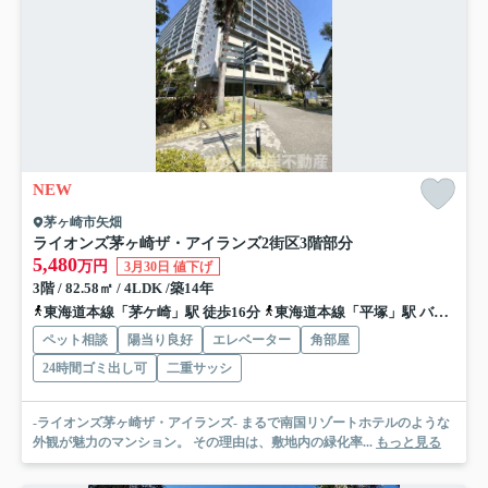
NEW
茅ヶ崎市矢畑
ライオンズ茅ヶ崎ザ・アイランズ2街区
3階部分
5,480
万円
3月30日 値下げ
3階 / 82.58㎡ / 4LDK /築14年
東海道本線「茅ケ崎」駅 徒歩16分
東海道本線「平塚」駅 バス15分 神奈川中央交通「茅ヶ崎四ツ角」 停歩13分
ペット相談
陽当り良好
エレベーター
角部屋
24時間ゴミ出し可
二重サッシ
-ライオンズ茅ヶ崎ザ・アイランズ- まるで南国リゾートホテルのような
外観が魅力のマンション。 その理由は、敷地内の緑化率...
もっと見る