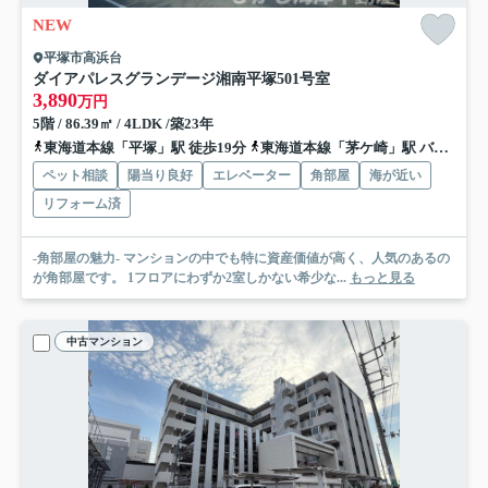
NEW
平塚市高浜台
ダイアパレスグランデージ湘南平塚
501号室
3,890
万円
5階 / 86.39㎡ / 4LDK /築23年
東海道本線「平塚」駅 徒歩19分
東海道本線「茅ケ崎」駅 バス17分 神奈中バス「平塚駅北口」 停歩19分
ペット相談
陽当り良好
エレベーター
角部屋
海が近い
リフォーム済
-角部屋の魅力- マンションの中でも特に資産価値が高く、人気のあるの
が角部屋です。 1フロアにわずか2室しかない希少な...
もっと見る
中古マンション