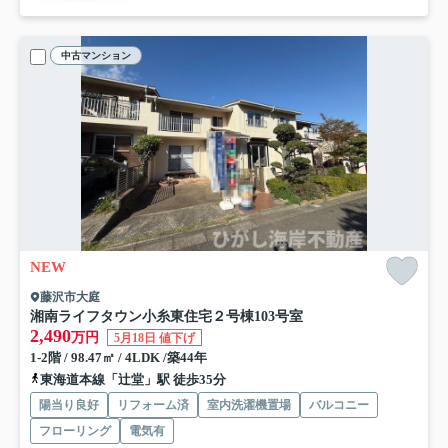
中古マンション
NEW
藤沢市大庭
湘南ライフタウン小糸東住宅２号棟
103号室
2,490
万円
5月18日 値下げ
1-2階 / 98.47㎡ / 4LDK /築44年
東海道本線「辻堂」駅 徒歩35分
陽当り良好
リフォーム済
室内洗濯機置場
バルコニー
フローリング
電気有