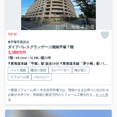
NEW
平塚市高浜台
ダイアパレスグランデージ湘南平塚
７階
3,380
万円
7階 / 69.14㎡ / 3LDK /築23年
東海道本線「平塚」駅 徒歩19分
東海道本線「茅ケ崎」駅 バス17分 神奈中バス「平塚駅北口」 停歩19分
ペット相談
陽当り良好
エレベーター
海が近い
リフォーム済
バルコニー
ー新規リフォーム済ー 中古住宅市場では、現状のままお売りに出される
お家が大半です。売却前に数百万円のリフォーム工事を行え...
もっと見
る