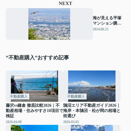
NEXT
海が見える平塚
マンション購入
ガイド
2024.06.25
”不動産購入”おすすめ記事
不動産購入
不動産購入
藤沢vs鎌倉 徹底比較2026｜不
鵠沼エリア不動産ガイド2026｜
動産相場・住みやすさ10項目で
海岸・本鵠沼・松が岡の相場と
検証
街選び
2026.04.09
2026.03.05