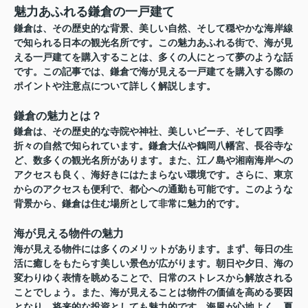
魅力あふれる鎌倉の一戸建て
鎌倉は、その歴史的な背景、美しい自然、そして穏やかな海岸線
で知られる日本の観光名所です。この魅力あふれる街で、海が見
える一戸建てを購入することは、多くの人にとって夢のような話
です。この記事では、鎌倉で海が見える一戸建てを購入する際の
ポイントや注意点について詳しく解説します。
鎌倉の魅力とは？
鎌倉は、その歴史的な寺院や神社、美しいビーチ、そして四季
折々の自然で知られています。鎌倉大仏や鶴岡八幡宮、長谷寺な
ど、数多くの観光名所があります。また、江ノ島や湘南海岸への
アクセスも良く、海好きにはたまらない環境です。さらに、東京
からのアクセスも便利で、都心への通勤も可能です。このような
背景から、鎌倉は住む場所として非常に魅力的です。
海が見える物件の魅力
海が見える物件には多くのメリットがあります。まず、毎日の生
活に癒しをもたらす美しい景色が広がります。朝日や夕日、海の
変わりゆく表情を眺めることで、日常のストレスから解放される
ことでしょう。また、海が見えることは物件の価値を高める要因
となり、将来的な投資としても魅力的です。海風が心地よく、夏