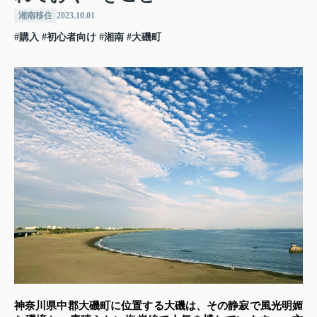
湘南移住
2023.10.01
#購入
#初心者向け
#湘南
#大磯町
神奈川県中郡大磯町に位置する大磯は、その静寂で風光明媚