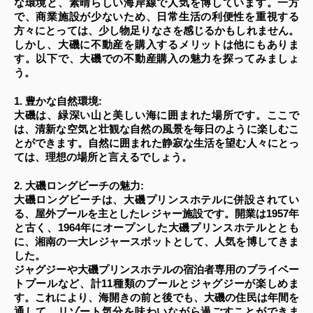
な環境と、素晴らしい海岸線で人気を博しています。一方
で、商業施設が少ないため、日常生活の利便性を重視する
方々にとっては、少し物足りなさを感じるかもしれません。
しかし、大磯に不動産を購入するメリットは他にもありま
す。以下で、大磯での不動産購入の魅力を探ってみましょ
う。
1. 豊かな自然環境:
大磯は、緑深い山と美しい海に囲まれた場所です。ここで
は、清新な空気と壮観な自然の風景を毎日のように楽しむこ
とができます。自然に囲まれた静寂な生活を望む人々にとっ
ては、理想の場所と言えるでしょう。
2. 大磯ロングビーチの魅力:
大磯ロングビーチは、大磯プリンスホテルに併設されてい
る、屋外プールを主としたレジャー施設です。開業は1957年
と古く、1964年にオープンした大磯プリンスホテルととも
に、湘南の一大レジャースポットとして、人気を博してきま
した。
ジャグジーや大磯プリンスホテルの宿泊者専用のプライベー
トプールなど、計11種類のプールとジャグジーが楽しめま
す。これにより、海開きの前と後でも、大磯の住民は年間を
通して、リゾート気分を味わいながら過ごすことができま