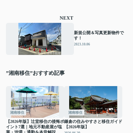
NEXT
新規公開＆写真更新物件で
す！
2023.10.06
”湘南移住”おすすめ記事
湘南移住
湘南移住
【2026年版】辻堂移住の後悔ポ
鎌倉の住みやすさと移住ガイド
イント7選｜地元不動産屋が塩
【2026年版】
害・渋滞・通勤を本音解説