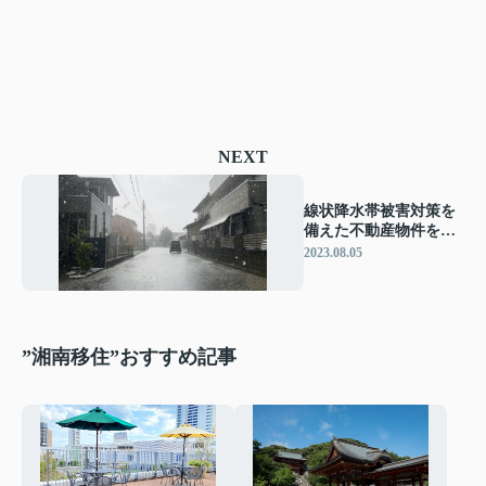
NEXT
線状降水帯被害対策を
備えた不動産物件を探
すための方法
2023.08.05
”湘南移住”おすすめ記事