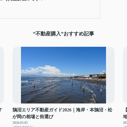
”不動産購入”おすすめ記事
す
鵠沼エリア不動産ガイド2026｜海岸・本鵠沼・松
が岡の相場と街選び
2026.03.05
20