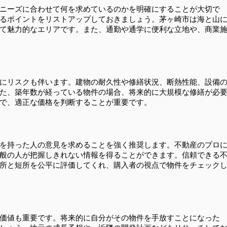
ニーズに合わせて何を求めているのかを明確にすることが大切で
るポイントをリストアップしておきましょう。茅ヶ崎市は海と山
て魅力的なエリアです。また、通勤や通学に便利な立地や、商業
にリスクも伴います。建物の耐久性や修繕状況、断熱性能、設備
た、築年数が経っている物件の場合、将来的に大規模な修繕が必
で、適正な価格を判断することが重要です。
を持った人の意見を求めることを強く推奨します。不動産のプロ
般の人が把握しきれない情報を得ることができます。信頼できる
所と短所を公平に評価してくれ、購入者の視点で物件をチェック
価値も重要です。将来的に自分がその物件を手放すことになった