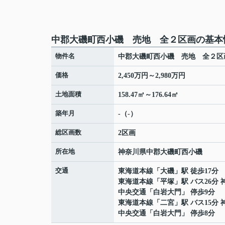
中郡大磯町西小磯 売地 全２区画の基本
物件名
中郡大磯町西小磯 売地 全２区
価格
2,450万円～2,980万円
土地面積
158.47㎡～176.64㎡
築年月
-（-）
総区画数
2区画
所在地
神奈川県
中郡大磯町
西小磯
交通
東海道本線
「
大磯
」駅 徒歩17分
東海道本線
「
平塚
」駅 バス26分 
中央交通「白岩大門」 停歩9分
東海道本線
「
二宮
」駅 バス15分 
中央交通「白岩大門」 停歩8分