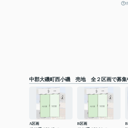
中郡大磯町西小磯 売地 全２区画で募集
A区画
B区画