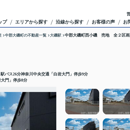
営
ップ
エリアから探す
沿線から探す
お客様の声
お
産
中郡大磯町の不動産一覧
大磯駅
中郡大磯町西小磯 売地 全２区画
駅バス26分神奈川中央交通「白岩大門」停歩9分
岩大門」停歩8分