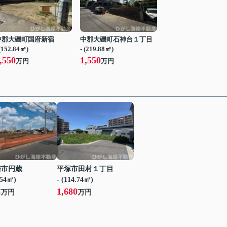
中郡大磯町国府新宿
中郡大磯町石神台１丁目
 (152.84㎡)
- (219.88㎡)
,550
1,550
万円
万円
崎市円蔵
平塚市田村１丁目
.54㎡)
- (114.74㎡)
8
1,680
万円
万円