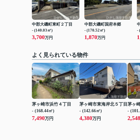
中郡大磯町東町２丁目
中郡大磯町国府本郷
- (140.03㎡)
- (170.52㎡)
-
3,700
1,870
1
万円
万円
よく見られている物件
茅ヶ崎市浜竹４丁目
茅ヶ崎市東海岸北５丁目
茅ヶ
- (168.44㎡)
- (142.66㎡)
- (101
7,490
4,380
2,54
万円
万円