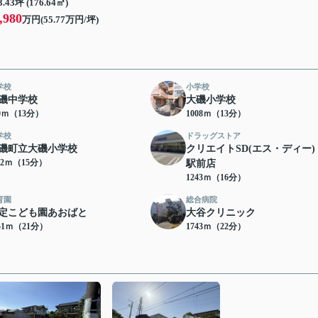
3.43坪 (176.64㎡)
,980
万円(55.77万円/坪)
学校
小学校
磯中学校
大磯小学校
80ｍ（13分）
1008ｍ（13分）
学校
ドラッグストア
磯町立大磯小学校
クリエイトSD(エス・ディー)
52ｍ（15分）
駅前店
1243ｍ（16分）
育園
総合病院
定こども園あおばと
大谷クリニック
51ｍ（21分）
1743ｍ（22分）