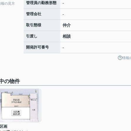
管理員の勤務形態
-
情報の見方
管理会社
-
取引態様
仲介
引渡し
相談
開発許可番号
-
情報
中の物件
B区画