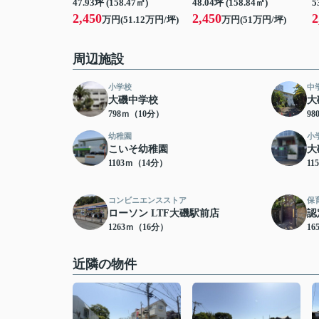
47.93坪 (158.47㎡)
48.04坪 (158.84㎡)
5
2,450
2,450
2
万円(51.12万円/坪)
万円(51万円/坪)
周辺施設
小学校
中
大磯中学校
大
798ｍ（10分）
9
幼稚園
小
こいそ幼稚園
大
1103ｍ（14分）
11
コンビニエンスストア
保
ローソン LTF大磯駅前店
認
1263ｍ（16分）
16
近隣の物件