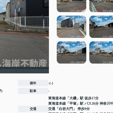
築年
-(-)
坪)
駐車
-
東海道本線
「
大磯
」駅 徒歩17分
東海道本線
「
平塚
」駅 バス26分 神奈川
交通
交通「白岩大門」 停歩9分