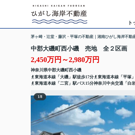
ト
茅ヶ崎・辻堂・藤沢・平塚の不動産｜湘南ひがし海岸不動
中郡大磯町西小磯 売地 全２区画
2,450万円～2,980万円
神奈川県
中郡大磯町
西小磯
東海道本線「大磯」駅徒歩17分
東海道本線「平塚」
東海道本線「二宮」駅バス15分神奈川中央交通「白
1
/
8