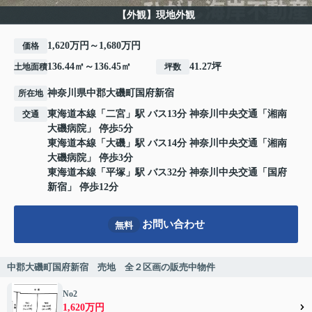
【外観】現地外観
1,620万円～1,680万円
価格
136.44㎡～136.45㎡
41.27坪
土地面積
坪数
神奈川県
中郡大磯町
国府新宿
所在地
東海道本線
「
二宮
」駅 バス13分 神奈川中央交通「湘南
交通
大磯病院」 停歩5分
東海道本線
「
大磯
」駅 バス14分 神奈川中央交通「湘南
大磯病院」 停歩3分
東海道本線
「
平塚
」駅 バス32分 神奈川中央交通「国府
新宿」 停歩12分
お問い合わせ
無料
中郡大磯町国府新宿 売地 全２区画の販売中物件
No2
1,620万円