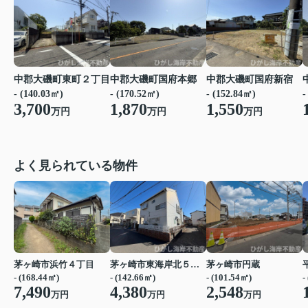
中郡大磯町東町２丁目
中郡大磯町国府本郷
中郡大磯町国府新宿
- (140.03㎡)
- (170.52㎡)
- (152.84㎡)
-
3,700
1,870
1,550
万円
万円
万円
よく見られている物件
茅ヶ崎市浜竹４丁目
茅ヶ崎市東海岸北５丁目
茅ヶ崎市円蔵
- (168.44㎡)
- (142.66㎡)
- (101.54㎡)
-
7,490
4,380
2,548
万円
万円
万円