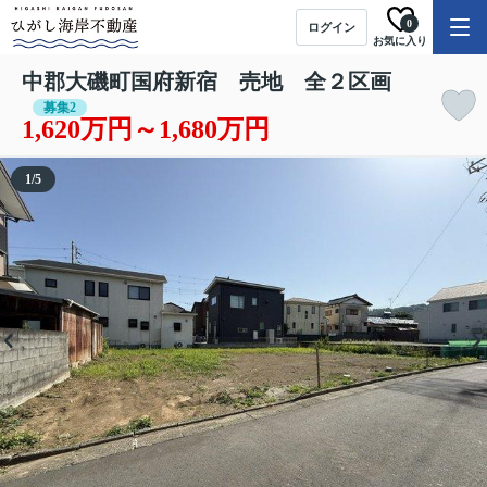
0
ログイン
お気に入り
中郡大磯町国府新宿 売地 全２区画
募集2
1,620万円～1,680万円
1
/
5