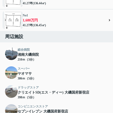
41.27坪(136.44㎡)
No1
1,680万円
41.27坪(136.45㎡)
周辺施設
総合病院
湘南大磯病院
210ｍ（3分）
スーパー
ヤオマサ
386ｍ（5分）
ドラッグストア
クリエイトSD(エス・ディー) 大磯国府新宿店
398ｍ（5分）
コンビニエンスストア
セブンイレブン 大磯国府新宿店