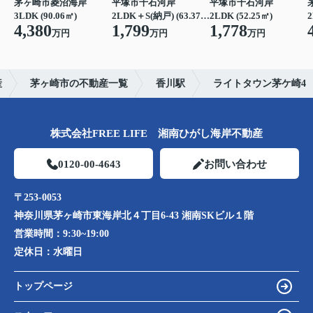
茅ヶ崎市菱沼海岸
平塚市千石河岸
平塚市千石河岸
3LDK (90.06㎡)
2LDK＋S(納戸) (63.37㎡)
2LDK (52.25㎡)
2
4,380
1,799
1,778
万円
万円
万円
産
茅ヶ崎市の不動産一覧
香川駅
ライトタウン茅ケ崎4
株式会社FREE LIFE 湘南ひがし海岸不動産
0120-00-4643
お問い合わせ
〒253-0053
神奈川県茅ヶ崎市東海岸北４丁目6-43 湘南SKビル１階
営業時間：
9:30~19:00
定休日：
水曜日
トップページ