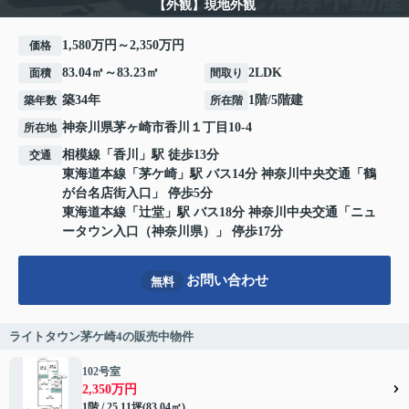
【外観】現地外観
1,580万円～2,350万円
価格
83.04㎡～83.23㎡
2LDK
面積
間取り
築34年
1階/5階建
築年数
所在階
神奈川県
茅ヶ崎市
香川
１丁目10-4
所在地
相模線
「
香川
」駅 徒歩13分
交通
東海道本線
「
茅ケ崎
」駅 バス14分 神奈川中央交通「鶴
が台名店街入口」 停歩5分
東海道本線
「
辻堂
」駅 バス18分 神奈川中央交通「ニュ
ータウン入口（神奈川県）」 停歩17分
お問い合わせ
無料
ライトタウン茅ケ崎4の販売中物件
102号室
2,350万円
1階 / 25.11坪(83.04㎡)