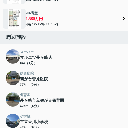
206号室
1,580万円
2階 / 25.17坪(83.23㎡)
周辺施設
スーパー
マルエツ茅ヶ崎店
8ｍ（1分）
総合病院
鶴が台菅原医院
367ｍ（5分）
保育園
茅ヶ崎市立鶴が台保育園
425ｍ（6分）
小学校
市立香川小学校
462ｍ（6分）