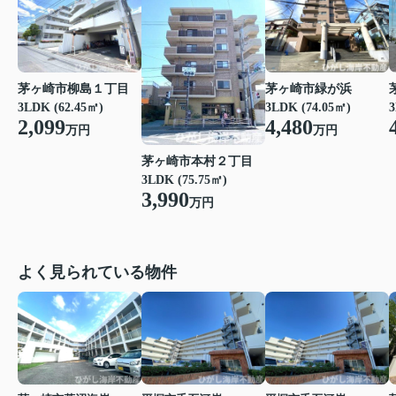
茅ヶ崎市柳島１丁目
茅ヶ崎市緑が浜
3LDK (62.45㎡)
3LDK (74.05㎡)
3
2,099
4,480
万円
万円
茅ヶ崎市本村２丁目
3LDK (75.75㎡)
3,990
万円
よく見られている物件