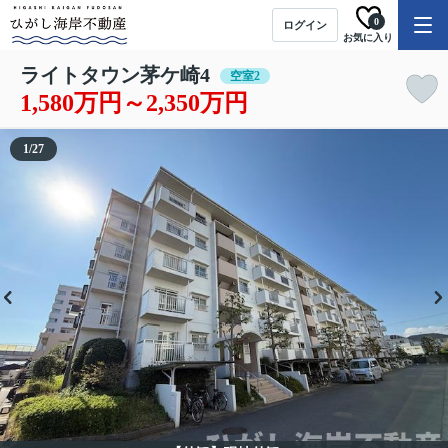
0
ログイン
お気に入り
ライトタウン茅ケ崎4
空室2
1,580万円～2,350万円
1
/
27