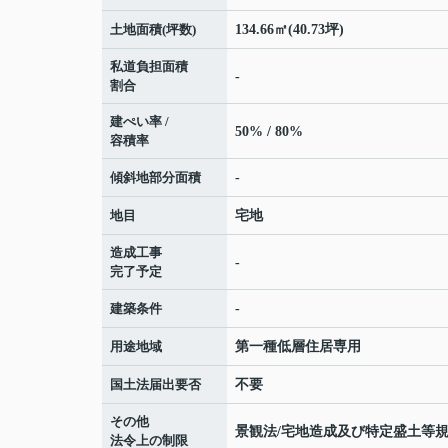
土地面積(坪数)
134.66㎡(40.73坪)
私道負担面積
-
割合
建ぺい率 /
50% / 80%
容積率
傾斜地部分面積
-
地目
宅地
造成工事
-
完了予定
建築条件
-
用途地域
第一種低層住居専用
国土法届出要否
不要
その他
景観法/宅地造成及び特定盛土等
法令上の制限