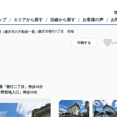
営
ップ
エリアから探す
沿線から探す
お客様の声
お
藤沢市善行5丁目 売地
産
藤沢市の不動産一覧
印刷する
お気
通「善行二丁目」停歩10分
野団地入口」停歩19分