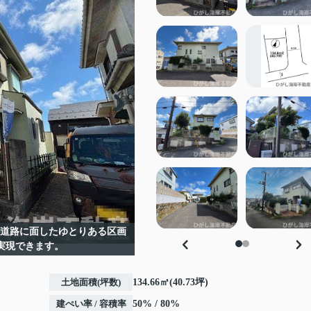
が道路に面したゆとりある区画
実現できます。
土地面積(坪数)
134.66㎡(40.73坪)
建ぺい率 / 容積率
50% / 80%