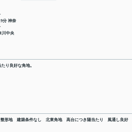
分
9分 神奈
分
神奈川中央
当たり良好な角地。
整形地
建築条件なし
北東角地
高台につき陽当たり
風通し良好