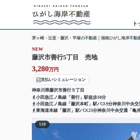
ト
茅ヶ崎・辻堂・藤沢・平塚の不動産｜湘南ひがし海岸不動
NEW
藤沢市善行5丁目 売地
3,280
万円
支払いシミュレーション
神奈川県
藤沢市
善行
５丁目
小田急江ノ島線「善行」駅徒歩10分
小田急江ノ島線「藤沢本町」駅バス9分神奈川中央交
東海道本線「藤沢」駅バス23分神奈川中央交通「亀井
1
/
10