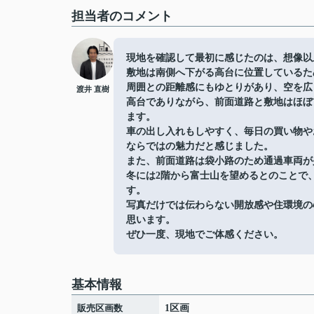
担当者のコメント
現地を確認して最初に感じたのは、想像以
敷地は南側へ下がる高台に位置しているた
周囲との距離感にもゆとりがあり、空を広
渡井 直樹
高台でありながら、前面道路と敷地はほぼ
ます。
車の出し入れもしやすく、毎日の買い物や
ならではの魅力だと感じました。
また、前面道路は袋小路のため通過車両が
冬には2階から富士山を望めるとのことで
す。
写真だけでは伝わらない開放感や住環境の
思います。
ぜひ一度、現地でご体感ください。
基本情報
販売区画数
1区画