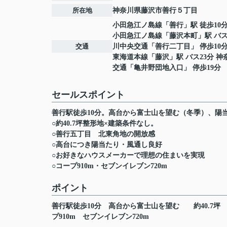
所在地
神奈川県
藤沢市
善行
５丁目
小田急江ノ島線
「
善行
」駅 徒歩10
小田急江ノ島線
「
藤沢本町
」駅 バス
交通
川中央交通「善行二丁目」 停歩10
東海道本線
「
藤沢
」駅 バス23分 
交通「亀井野団地入口」 停歩19分
セールスポイント
善行駅徒歩10分。高台から富士山を望む（冬季）、陽
○約40.7坪整形地×建築条件なし。
○善行五丁目 北東角地の開放感
○高台につき陽当たり・風通し良好
○お好きなハウスメーカーで理想の住まいを実現
○コープ910m・セブンイレブン720m
ポイント
善行駅徒歩10分
高台から富士山を望む
約40.7坪
プ910m
セブンイレブン720m