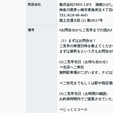
取扱会社
株式会社FREE LIFE 湘南ひが
神奈川県茅ヶ崎市東海岸北４丁目6-
TEL:0120-00-4643
国土交通大臣 (1) 第10517号
備考
#お問合せからご見学までの流れ#
（1）まずはお問合せ！
ご見学の希望日時を教えてくださ
まずは資料をという方もお問合せ
(2)ご見学当日（お待ち合わせ）
⇒当店へご来社
無料駐車場がございます。ナビは茅
⇒ご自宅までもしくは駅や指定場
(3)ご見学当日（お時間の確認）
お約束時間内でご提案させていた
⇒じっくりコース