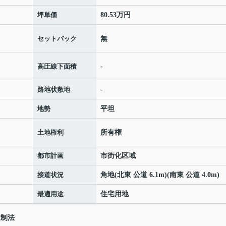
坪単価
80.53万円
セットバック
無
高圧線下面積
-
路地状敷地
-
地勢
平坦
土地権利
所有権
都市計画
市街化区域
接道状況
角地(北東 公道 6.1m)(南東 公道 4.0m)
最適用途
住宅用地
規制法