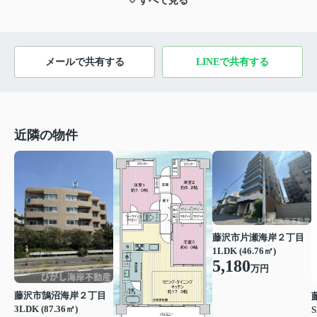
すべて見る
メールで共有する
LINEで共有する
近隣の物件
藤沢市片瀬海岸２丁目
1LDK (46.76㎡)
5,180
万円
藤沢市鵠沼海岸２丁目
3LDK (87.36㎡)
S