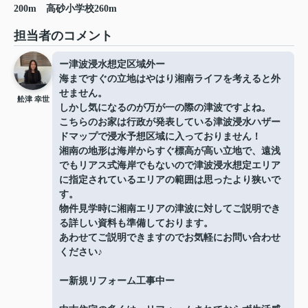
200m
高砂小学校260m
担当者のコメント
ー津波浸水想定区域外ー
海まですぐの立地はやはり湘南ライフを考えると外
せません。
舩津 幸世
しかし気になるのが万が一の際の津波ですよね。
こちらのお家は行政が発表している津波浸水ハザー
ドマップで浸水予想区域に入っておりません！
湘南の地形は海岸からすぐ標高が高い立地で、遠浅
でもリアス式海岸でもないので津波浸水想定エリア
に指定されているエリアの範囲は思ったより狭いで
す。
物件見学時に湘南エリアの津波に対してご説明でき
る詳しい資料も準備しております。
あわせてご説明できますのでお気軽にお問い合わせ
ください♪
ー新規リフォーム工事中ー