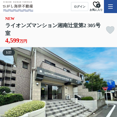
0
ログイン
お気に入り
NEW
ライオンズマンション湘南辻堂第2 305号
室
4,599
万円
1
/
27