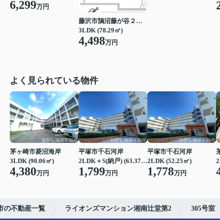
6,299
万円
藤沢市鵠沼藤が谷２丁目
3LDK (78.29㎡)
4,498
万円
よく見られている物件
茅ヶ崎市菱沼海岸
平塚市千石河岸
平塚市千石河岸
3LDK (90.06㎡)
2LDK＋S(納戸) (63.37㎡)
2LDK (52.25㎡)
2
4,380
1,799
1,778
万円
万円
万円
市の不動産一覧
ライオンズマンション湘南辻堂第2
305号室