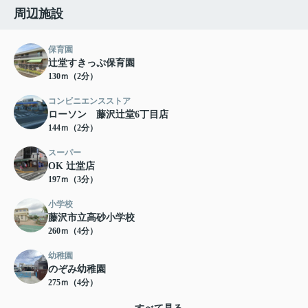
周辺施設
保育園
辻堂すきっぷ保育園
130ｍ（2分）
コンビニエンスストア
ローソン 藤沢辻堂6丁目店
144ｍ（2分）
スーパー
OK 辻堂店
197ｍ（3分）
小学校
藤沢市立高砂小学校
260ｍ（4分）
幼稚園
のぞみ幼稚園
275ｍ（4分）