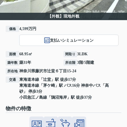
【外観】現地外観
4,599万円
価格
支払いシミュレーション
68.95㎡
3LDK
面積
間取り
築31年
3階/5階建
築年数
所在階
神奈川県
藤沢市
辻堂
６丁目15-24
所在地
東海道本線
「
辻堂
」駅 徒歩17分
交通
東海道本線
「
茅ケ崎
」駅 バス16分 神奈中バス「高
砂」 停歩3分
小田急江ノ島線
「
鵠沼海岸
」駅 徒歩37分
物件の特徴