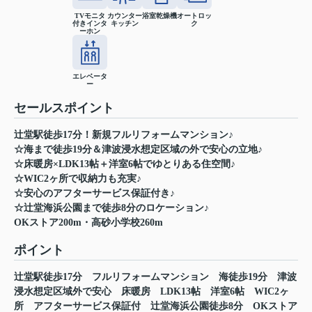
TVモニタ
カウンター
浴室乾燥機
オートロッ
付きインタ
キッチン
ク
ーホン
エレベータ
ー
セールスポイント
辻堂駅徒歩17分！新規フルリフォームマンション♪
☆海まで徒歩19分＆津波浸水想定区域の外で安心の立地♪
☆床暖房×LDK13帖＋洋室6帖でゆとりある住空間♪
☆WIC2ヶ所で収納力も充実♪
☆安心のアフターサービス保証付き♪
☆辻堂海浜公園まで徒歩8分のロケーション♪
OKストア200m・高砂小学校260m
ポイント
辻堂駅徒歩17分
フルリフォームマンション
海徒歩19分
津波
浸水想定区域外で安心
床暖房
LDK13帖
洋室6帖
WIC2ヶ
所
アフターサービス保証付
辻堂海浜公園徒歩8分
OKストア