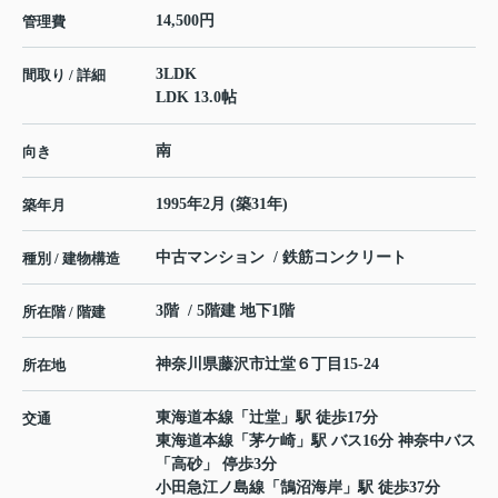
14,500円
管理費
3LDK
間取り / 詳細
LDK 13.0帖
南
向き
1995年2月 (築31年)
築年月
中古マンション / 鉄筋コンクリート
種別 / 建物構造
3階 / 5階建 地下1階
所在階 / 階建
神奈川県
藤沢市
辻堂
６丁目15-24
所在地
東海道本線
「
辻堂
」駅 徒歩17分
交通
東海道本線
「
茅ケ崎
」駅 バス16分 神奈中バス
「高砂」 停歩3分
小田急江ノ島線
「
鵠沼海岸
」駅 徒歩37分