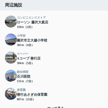
周辺施設
コンビニエンスストア
ローソン 藤沢大庭店
118ｍ（2分）
小学校
藤沢市立大越小学校
301ｍ（4分）
スーパー
Aコープ 善行店
384ｍ（5分）
総合病院
石川医院
531ｍ（7分）
保育園
善行あさぎ台保育園
807ｍ（11分）