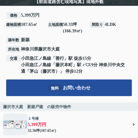
【前面道路含む現地写真】現地外観
5,399万円
価格
107.65㎡
50.33坪
4LDK
建物面積
土地面積
間取り
(166.39㎡)
新築
築年数
神奈川県
藤沢市
大庭
所在地
小田急江ノ島線
「
善行
」駅 徒歩15分
交通
小田急江ノ島線
「
藤沢本町
」駅 バス9分 神奈川中央交
通「茅山（藤沢市）」 停歩12分
お問い合わせ
無料
藤沢市大庭 新築戸建 の販売中物件
１号棟
5,399万円
32.56坪(107.65㎡)