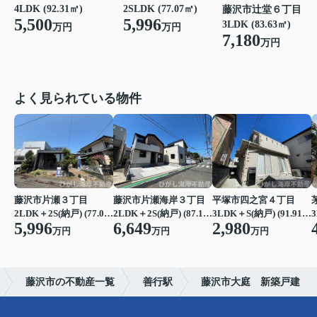
4LDK (92.31㎡)
2SLDK (77.07㎡)
藤沢市辻堂６丁目
5,500
5,996
3LDK (83.63㎡)
万円
万円
7,180
万円
よく見られている物件
藤沢市片瀬３丁目
藤沢市片瀬海岸３丁目
平塚市四之宮４丁目
2LDK＋2S(納戸) (77.07㎡)
2LDK＋2S(納戸) (87.15㎡)
3LDK＋S(納戸) (91.91㎡)
3
5,996
6,649
2,980
万円
万円
万円
藤沢市の不動産一覧
善行駅
藤沢市大庭 新築戸建