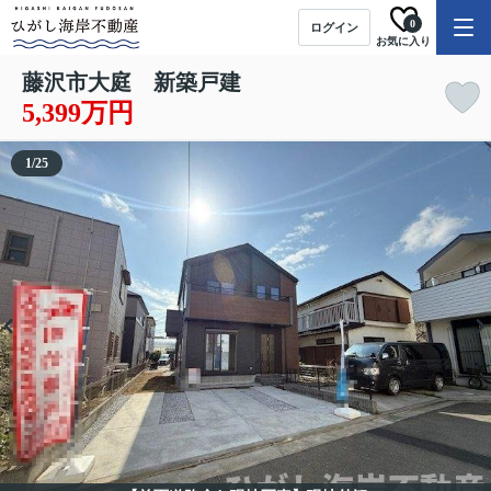
0
ログイン
お気に入り
藤沢市大庭 新築戸建
5,399万円
1
/
25