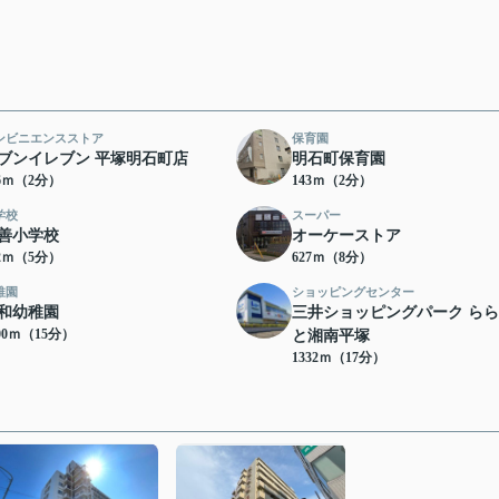
ンビニエンスストア
保育園
ブンイレブン 平塚明石町店
明石町保育園
36ｍ（2分）
143ｍ（2分）
学校
スーパー
善小学校
オーケーストア
62ｍ（5分）
627ｍ（8分）
稚園
ショッピングセンター
和幼稚園
三井ショッピングパーク ら
00ｍ（15分）
と湘南平塚
1332ｍ（17分）