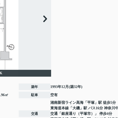
K
築年
1993年12月(築32年)
.96㎡
駐車
空有
湘南新宿ライン高海
「
平塚
」駅 徒歩5分
東海道本線
「
大磯
」駅 バス16分 神奈川
交通
交通「銀座通り（平塚市）」 停歩4分