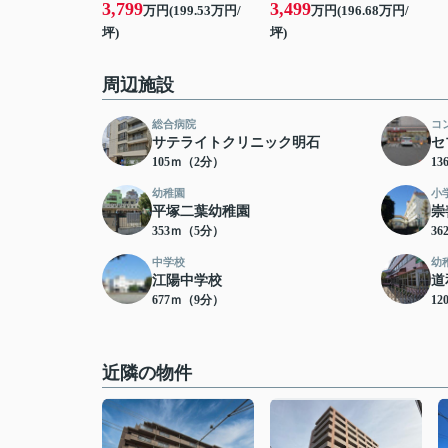
3,799
3,499
万円(199.53万円/
万円(196.68万円/
坪)
坪)
周辺施設
総合病院
コ
サテライトクリニック明石
セ
105ｍ（2分）
1
幼稚園
小
平塚二葉幼稚園
崇
353ｍ（5分）
3
中学校
幼
江陽中学校
道
677ｍ（9分）
12
近隣の物件