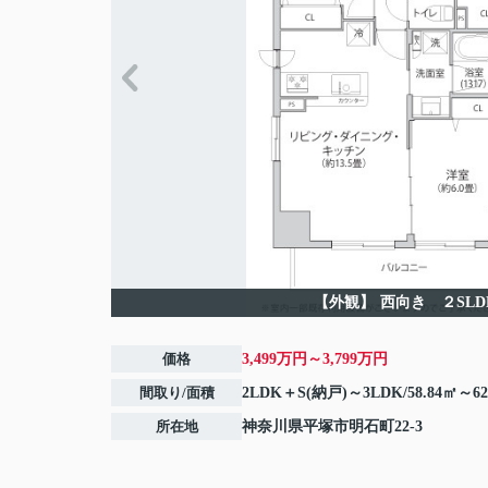
【外観】
西向き ２SLD
価格
3,499万円～3,799万円
間取り/面積
2LDK＋S(納戸)～3LDK/58.84㎡～62
所在地
神奈川県
平塚市
明石町
22-3