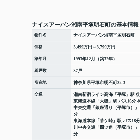
ナイスアーバン湘南平塚明石町の基本情報
物件名
ナイスアーバン湘南平塚明石町
価格
3,499万円～3,799万円
築年月
1993年12月（築32年）
総戸数
37戸
所在地
神奈川県
平塚市
明石町
22-3
交通
湘南新宿ライン高海
「
平塚
」駅 
東海道本線
「
大磯
」駅 バス16分 
中央交通「銀座通り（平塚市）」 
分
東海道本線
「
茅ケ崎
」駅 バス18
川中央交通「四ツ角（平塚市）」 
分