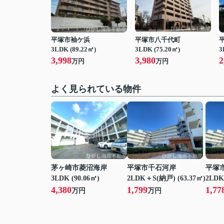
平塚市袖ケ浜
平塚市八千代町
3LDK (89.22㎡)
3LDK (75.20㎡)
3
3,998
3,980
2
万円
万円
よく見られている物件
茅ヶ崎市菱沼海岸
平塚市千石河岸
平塚
3LDK (90.06㎡)
2LDK＋S(納戸) (63.37㎡)
2LDK
4,380
1,799
1,77
万円
万円