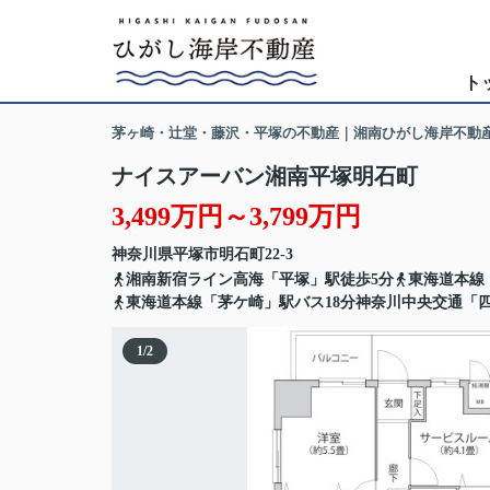
ト
茅ヶ崎・辻堂・藤沢・平塚の不動産｜湘南ひがし海岸不動
ナイスアーバン湘南平塚明石町
3,499万円～3,799万円
神奈川県
平塚市
明石町
22-3
湘南新宿ライン高海「平塚」駅徒歩5分
東海道本線
東海道本線「茅ケ崎」駅バス18分神奈川中央交通「
1
/
2