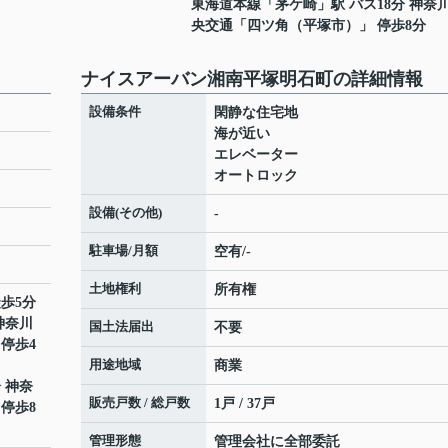
東海道本線
「
茅ケ崎
」駅 バス18分 神奈
央交通「四ツ角（平塚市）」 停歩8分
ナイスアーバン湘南平塚明石町の詳細情報
設備条件
閑静な住宅地
海が近い
エレベーター
オートロック
設備(その他)
-
駐車場/月額
空有/-
土地権利
所有権
徒歩5分
神奈川
国土法届出
不要
停歩4
用途地域
商業
分 神奈
販売戸数 / 総戸数
1戸 / 37戸
停歩8
管理形態
管理会社に全部委託