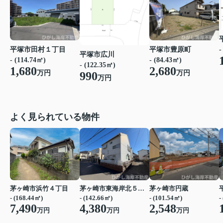
-
平塚市田村１丁目
平塚市豊原町
平塚市広川
- (114.74㎡)
- (84.43㎡)
- (122.35㎡)
1,680
2,680
万円
万円
990
万円
よく見られている物件
茅ヶ崎市浜竹４丁目
茅ヶ崎市東海岸北５丁目
茅ヶ崎市円蔵
- (168.44㎡)
- (142.66㎡)
- (101.54㎡)
-
7,490
4,380
2,548
万円
万円
万円