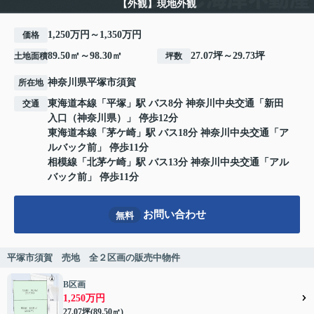
【外観】現地外観
1,250万円～1,350万円
価格
89.50㎡～98.30㎡
27.07坪～29.73坪
土地面積
坪数
神奈川県
平塚市
須賀
所在地
東海道本線
「
平塚
」駅 バス8分 神奈川中央交通「新田
交通
入口（神奈川県）」 停歩12分
東海道本線
「
茅ケ崎
」駅 バス18分 神奈川中央交通「ア
ルバック前」 停歩11分
相模線
「
北茅ケ崎
」駅 バス13分 神奈川中央交通「アル
バック前」 停歩11分
お問い合わせ
無料
平塚市須賀 売地 全２区画の販売中物件
B区画
1,250万円
27.07坪(89.50㎡)