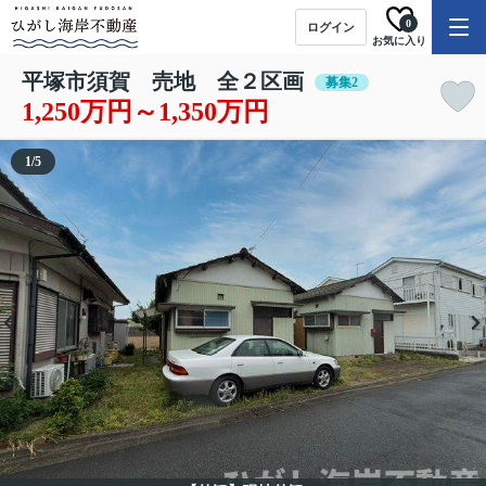
0
ログイン
お気に入り
平塚市須賀 売地 全２区画
募集2
1,250万円～1,350万円
1
/
5