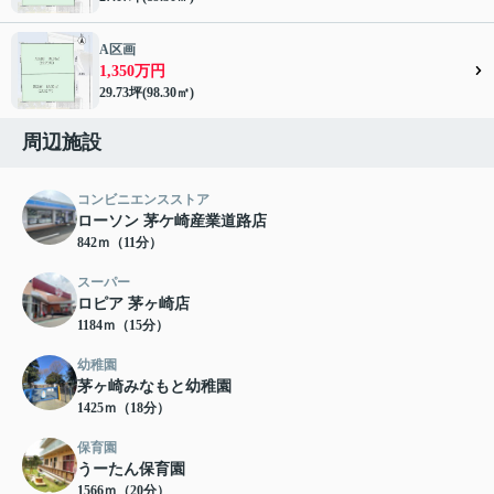
A区画
1,350万円
29.73坪(98.30㎡)
周辺施設
コンビニエンスストア
ローソン 茅ケ崎産業道路店
842ｍ（11分）
スーパー
ロピア 茅ヶ崎店
1184ｍ（15分）
幼稚園
茅ヶ崎みなもと幼稚園
1425ｍ（18分）
保育園
うーたん保育園
1566ｍ（20分）