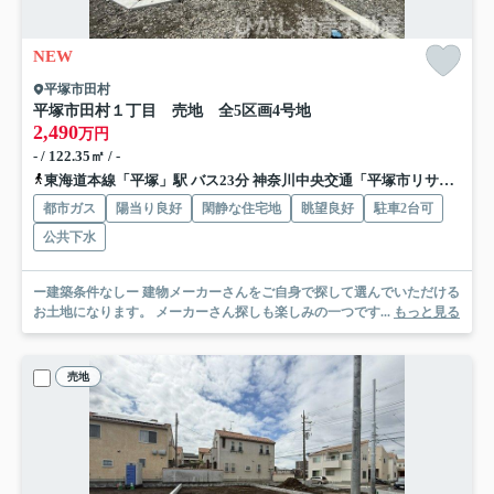
NEW
平塚市田村
平塚市田村１丁目 売地 全5区画
4号地
2,490
万円
- / 122.35㎡ / -
東海道本線「平塚」駅 バス23分 神奈川中央交通「平塚市リサイクルプラザ」 停歩5分
都市ガス
陽当り良好
閑静な住宅地
眺望良好
駐車2台可
公共下水
ー建築条件なしー 建物メーカーさんをご自身で探して選んでいただける
お土地になります。 メーカーさん探しも楽しみの一つです...
もっと見る
売地