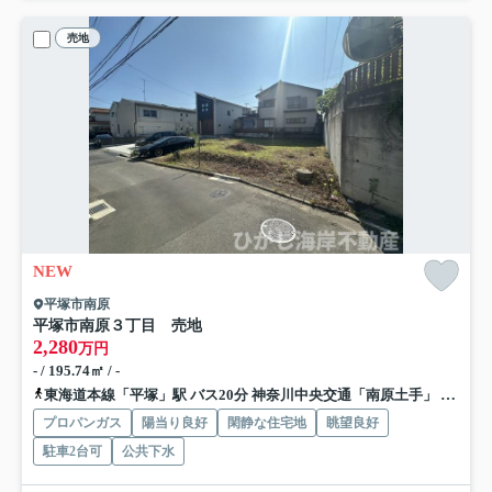
売地
NEW
平塚市南原
平塚市南原３丁目 売地
2,280
万円
- / 195.74㎡ / -
東海道本線「平塚」駅 バス20分 神奈川中央交通「南原土手」 停歩5分
プロパンガス
陽当り良好
閑静な住宅地
眺望良好
駐車2台可
公共下水