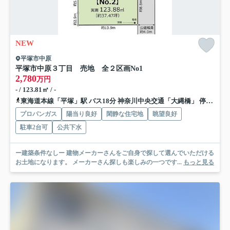
NEW
平塚市中原
平塚市中原３丁目 売地 全２区画
No1
2,780
万円
- / 123.81㎡ / -
東海道本線「平塚」駅 バス18分 神奈川中央交通「大縄橋」 停歩6分
プロパンガス
陽当り良好
閑静な住宅地
眺望良好
駐車2台可
公共下水
ー建築条件なしー 建物メーカーさんをご自身で探して選んでいただける
お土地になります。 メーカーさん探しも楽しみの一つです...
もっと見る