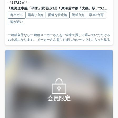
- / 247.80㎡ / -
東海道本線「平塚」駅 徒歩3分
東海道本線「大磯」駅 バス14分 神奈川中央交通「平塚文化芸術ホール前」 停歩2分
都市ガス
陽当り良好
閑静な住宅地
眺望良好
駐車2台可
海が近い
ー建築条件なしー 建物メーカーさんをご自身で探して選んでいただける
お土地になります。 メーカーさん探しも楽しみの一つです...
もっと見る
会員限定