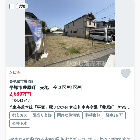
売地
NEW
平塚市豊原町
平塚市豊原町 売地 全２区画
1区画
2,680
万円
- / 84.43㎡ / -
東海道本線「平塚」駅 バス7分 神奈川中央交通「豊原町（神奈川県）」 停歩1分
都市ガス
陽当り良好
閑静な住宅地
眺望良好
駐車2台可
公共下水
-都市ガスが選ばれる本当の理由- 都市ガスはLPガスに比べて料金が安定