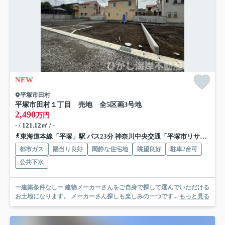
NEW
平塚市田村
平塚市田村１丁目 売地 全5区画
3号地
2,490
万円
- / 121.12㎡ / -
東海道本線「平塚」駅 バス23分 神奈川中央交通「平塚市リサイクルプラザ」 停歩5分
都市ガス
陽当り良好
閑静な住宅地
眺望良好
駐車2台可
公共下水
ー建築条件なしー 建物メーカーさんをご自身で探して選んでいただける
お土地になります。 メーカーさん探しも楽しみの一つです...
もっと見る