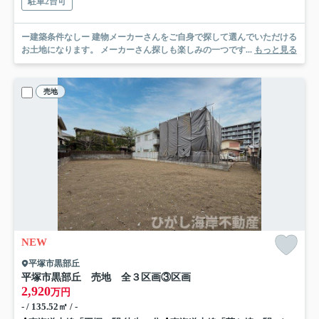
駐車2台可
ー建築条件なしー 建物メーカーさんをご自身で探して選んでいただける
お土地になります。 メーカーさん探しも楽しみの一つです...
もっと見る
売地
NEW
平塚市黒部丘
平塚市黒部丘 売地 全３区画
③区画
2,920
万円
- / 135.52㎡ / -