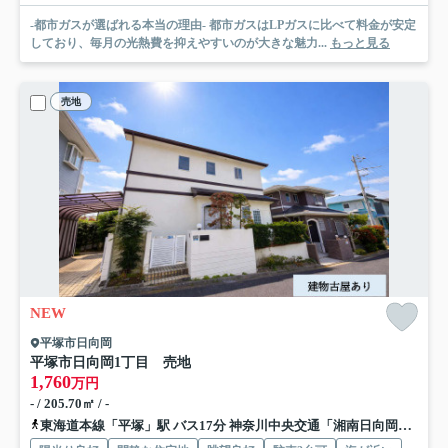
-都市ガスが選ばれる本当の理由- 都市ガスはLPガスに比べて料金が安定
しており、毎月の光熱費を抑えやすいのが大きな魅力...
もっと見る
売地
NEW
平塚市日向岡
平塚市日向岡1丁目 売地
1,760
万円
- / 205.70㎡ / -
東海道本線「平塚」駅 バス17分 神奈川中央交通「湘南日向岡」 停歩2分