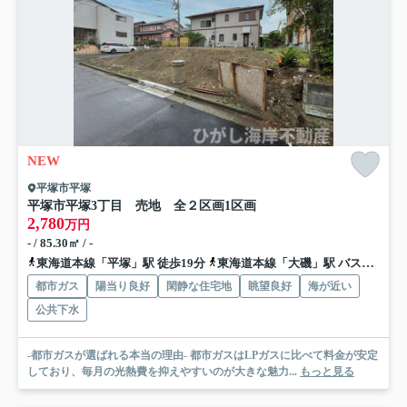
NEW
平塚市平塚
平塚市平塚3丁目 売地 全２区画
1区画
2,780
万円
- / 85.30㎡ / -
東海道本線「平塚」駅 徒歩19分
東海道本線「大磯」駅 バス11分 神奈川中央交通「古花水」 停歩4分
都市ガス
陽当り良好
閑静な住宅地
眺望良好
海が近い
公共下水
-都市ガスが選ばれる本当の理由- 都市ガスはLPガスに比べて料金が安定
しており、毎月の光熱費を抑えやすいのが大きな魅力...
もっと見る