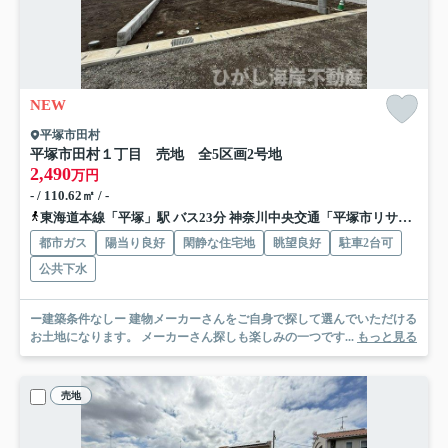
NEW
平塚市田村
平塚市田村１丁目 売地 全5区画
2号地
2,490
万円
- / 110.62㎡ / -
東海道本線「平塚」駅 バス23分 神奈川中央交通「平塚市リサイクルプラザ」 停歩5分
都市ガス
陽当り良好
閑静な住宅地
眺望良好
駐車2台可
公共下水
ー建築条件なしー 建物メーカーさんをご自身で探して選んでいただける
お土地になります。 メーカーさん探しも楽しみの一つです...
もっと見る
売地