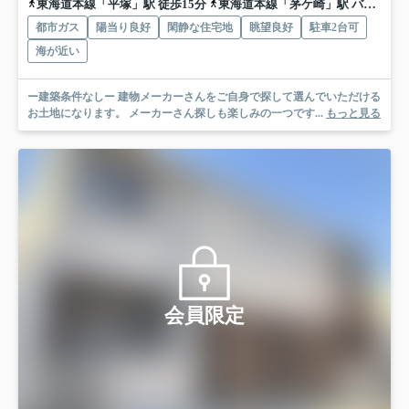
東海道本線「平塚」駅 徒歩15分
東海道本線「茅ケ崎」駅 バス19分 神奈川中央交通「平塚駅北口」 停歩22分
都市ガス
陽当り良好
閑静な住宅地
眺望良好
駐車2台可
海が近い
ー建築条件なしー 建物メーカーさんをご自身で探して選んでいただける
お土地になります。 メーカーさん探しも楽しみの一つです...
もっと見る
会員限定