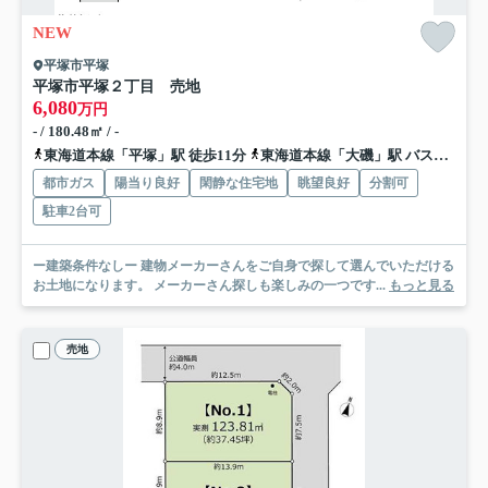
NEW
平塚市平塚
平塚市平塚２丁目 売地
6,080
万円
- / 180.48㎡ / -
東海道本線「平塚」駅 徒歩11分
東海道本線「大磯」駅 バス13分 神奈川中央交通「八間通り」 停歩2分
都市ガス
陽当り良好
閑静な住宅地
眺望良好
分割可
駐車2台可
ー建築条件なしー 建物メーカーさんをご自身で探して選んでいただける
お土地になります。 メーカーさん探しも楽しみの一つです...
もっと見る
売地