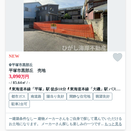
NEW
平塚市黒部丘
平塚市黒部丘 売地
3,090
万円
- / 85.64㎡ / -
東海道本線「平塚」駅 徒歩18分
東海道本線「大磯」駅 バス11分 神奈川中央交通「花水台」 停歩5分
都市ガス
南道路
陽当り良好
閑静な住宅地
眺望良好
駐車2台可
ー建築条件なしー 建物メーカーさんをご自身で探して選んでいただける
お土地になります。 メーカーさん探しも楽しみの一つです...
もっと見る