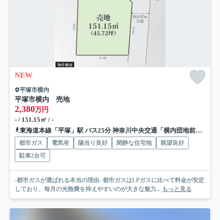
NEW
平塚市横内
平塚市横内 売地
2,380
万円
- / 151.15㎡ / -
東海道本線「平塚」駅 バス25分 神奈川中央交通「横内団地前」 停歩4分
都市ガス
電気有
陽当り良好
閑静な住宅地
眺望良好
駐車2台可
-都市ガスが選ばれる本当の理由- 都市ガスはLPガスに比べて料金が安定
しており、毎月の光熱費を抑えやすいのが大きな魅力...
もっと見る