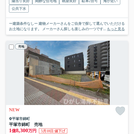
陽当り良好
閑静な住宅地
眺望良好
駐車2台可
海が近い
公共下水
ー建築条件なしー 建物メーカーさんをご自身で探して選んでいただける
お土地になります。 メーカーさん探しも楽しみの一つです...
もっと見る
売地
NEW
平塚市錦町
平塚市錦町 売地
1
8,300
億
万円
5月18日 値下げ