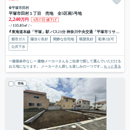
平塚市田村
平塚市田村１丁目 売地 全5区画
5号地
2,240
万円
4月27日 値下げ
- / 135.03㎡ / -
東海道本線「平塚」駅 バス23分 神奈川中央交通「平塚市リサイクルプラザ」 停歩5分
都市ガス
陽当り良好
閑静な住宅地
眺望良好
駐車2台可
公共下水
ー建築条件なしー 建物メーカーさんをご自身で探して選んでいただける
お土地になります。 メーカーさん探しも楽しみの一つです...
もっと見る
売地