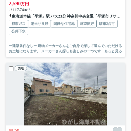
2,590
万円
- / 117.74㎡ / -
東海道本線「平塚」駅 バス23分 神奈川中央交通「平塚市リサイクルプラザ」 停歩5分
都市ガス
陽当り良好
閑静な住宅地
眺望良好
駐車2台可
公共下水
ー建築条件なしー 建物メーカーさんをご自身で探して選んでいただける
お土地になります。 メーカーさん探しも楽しみの一つです...
もっと見る
売地
NEW