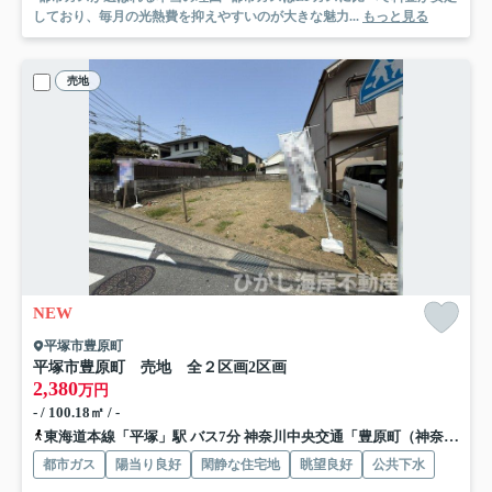
しており、毎月の光熱費を抑えやすいのが大きな魅力...
もっと見る
売地
NEW
平塚市豊原町
平塚市豊原町 売地 全２区画
2区画
2,380
万円
- / 100.18㎡ / -
東海道本線「平塚」駅 バス7分 神奈川中央交通「豊原町（神奈川県）」 停歩1分
都市ガス
陽当り良好
閑静な住宅地
眺望良好
公共下水