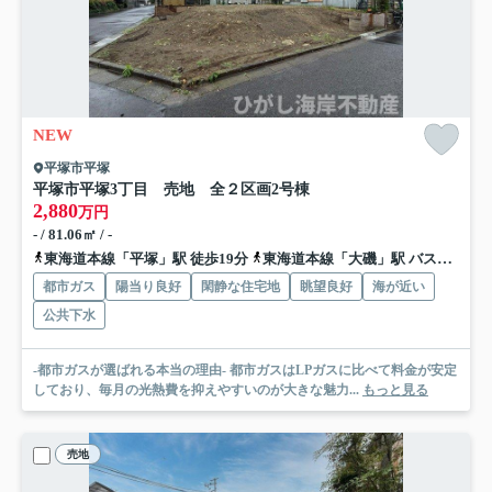
NEW
平塚市平塚
平塚市平塚3丁目 売地 全２区画
2号棟
2,880
万円
- / 81.06㎡ / -
東海道本線「平塚」駅 徒歩19分
東海道本線「大磯」駅 バス11分 神奈川中央交通「古花水」 停歩4分
都市ガス
陽当り良好
閑静な住宅地
眺望良好
海が近い
公共下水
-都市ガスが選ばれる本当の理由- 都市ガスはLPガスに比べて料金が安定
しており、毎月の光熱費を抑えやすいのが大きな魅力...
もっと見る
売地