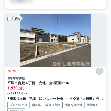
売地
NEW
平塚市御殿
平塚市御殿４丁目 売地 全9区画
No16
1,930
万円
- / 123.64㎡ / -
東海道本線「平塚」駅 バス14分 神奈川中央交通「大縄橋」 停歩4分
プロパンガス
南道路
陽当り良好
閑静な住宅地
眺望良好