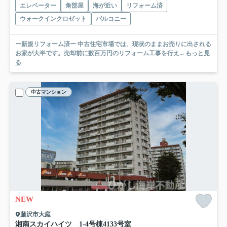
エレベーター
角部屋
海が近い
リフォーム済
ウォークインクロゼット
バルコニー
ー新規リフォーム済ー 中古住宅市場では、現状のままお売りに出される
お家が大半です。売却前に数百万円のリフォーム工事を行え...
もっと見
る
中古マンション
NEW
藤沢市大庭
湘南スカイハイツ 1-4号棟
4133号室