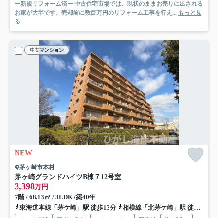
ー新規リフォーム済ー 中古住宅市場では、現状のままお売りに出される
お家が大半です。売却前に数百万円のリフォーム工事を行え...
もっと見
る
中古マンション
NEW
茅ヶ崎市本村
茅ヶ崎グランドハイツB棟
７12号室
3,398
万円
7階 / 68.13㎡ / 3LDK /築40年
東海道本線「茅ケ崎」駅 徒歩13分
相模線「北茅ケ崎」駅 徒歩9分