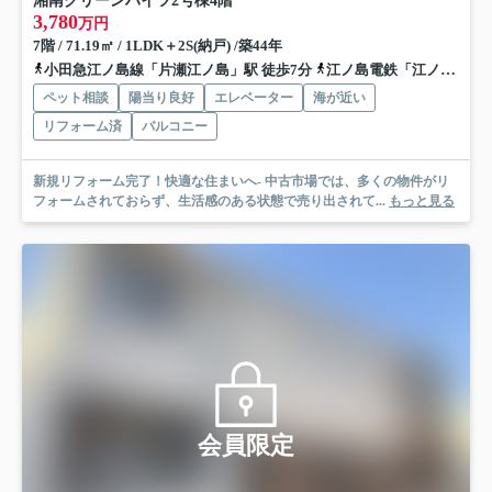
湘南グリーンハイツ2号棟
4階
3,780
万円
7階 / 71.19㎡ / 1LDK＋2S(納戸) /築44年
小田急江ノ島線「片瀬江ノ島」駅 徒歩7分
江ノ島電鉄「江ノ島」駅 徒歩4分
ペット相談
陽当り良好
エレベーター
海が近い
リフォーム済
バルコニー
新規リフォーム完了！快適な住まいへ- 中古市場では、多くの物件がリ
フォームされておらず、生活感のある状態で売り出されて...
もっと見る
会員限定