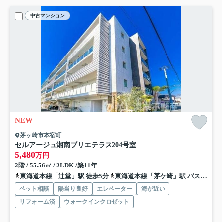
中古マンション
NEW
茅ヶ崎市本宿町
セルアージュ湘南ブリエテラス
204号室
5,480
万円
2階 / 55.56㎡ / 2LDK /築11年
東海道本線「辻堂」駅 徒歩5分
東海道本線「茅ケ崎」駅 バス13分 神奈川中央交通「辻堂駅西口」 停歩8分
ペット相談
陽当り良好
エレベーター
海が近い
リフォーム済
ウォークインクロゼット