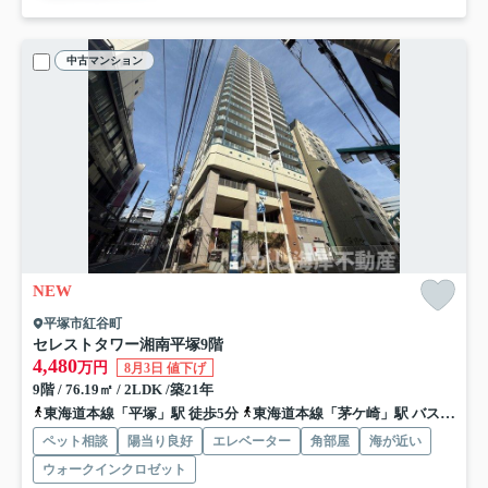
中古マンション
NEW
平塚市紅谷町
セレストタワー湘南平塚
9階
4,480
万円
8月3日 値下げ
9階 / 76.19㎡ / 2LDK /築21年
東海道本線「平塚」駅 徒歩5分
東海道本線「茅ケ崎」駅 バス18分 神奈川中央交通「四ツ角（平塚市）」 停歩5分
ペット相談
陽当り良好
エレベーター
角部屋
海が近い
ウォークインクロゼット