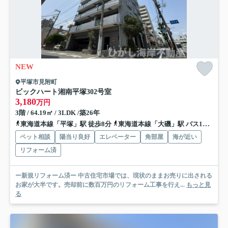
NEW
平塚市見附町
ビックハート湘南平塚
302号室
3,180
万円
3階 / 64.19㎡ / 3LDK /築26年
東海道本線「平塚」駅 徒歩8分
東海道本線「大磯」駅 バス14分 神奈川中央交通「平塚文化芸術ホール前」 停歩6分
ペット相談
陽当り良好
エレベーター
角部屋
海が近い
リフォーム済
ー新規リフォーム済ー 中古住宅市場では、現状のままお売りに出される
お家が大半です。売却前に数百万円のリフォーム工事を行え...
もっと見
る