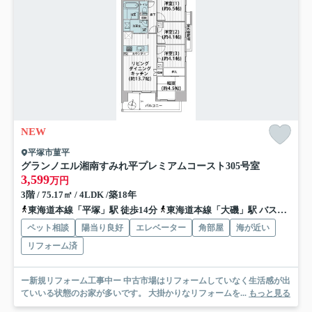
NEW
平塚市菫平
グランノエル湘南すみれ平プレミアムコースト
305号室
3,599
万円
3階 / 75.17㎡ / 4LDK /築18年
東海道本線「平塚」駅 徒歩14分
東海道本線「大磯」駅 バス12分 「八間通り」 停歩16分
ペット相談
陽当り良好
エレベーター
角部屋
海が近い
リフォーム済
ー新規リフォーム工事中ー 中古市場はリフォームしていなく生活感が出
ていいる状態のお家が多いです。 大掛かりなリフォームを...
もっと見る