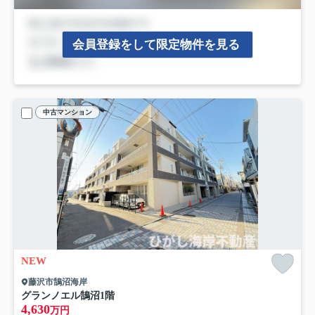
会員登録をして限定物件を見る
中古マンション
NEW
藤沢市鵠沼海岸
グランノエル鵠沼
1階
4,630
万円