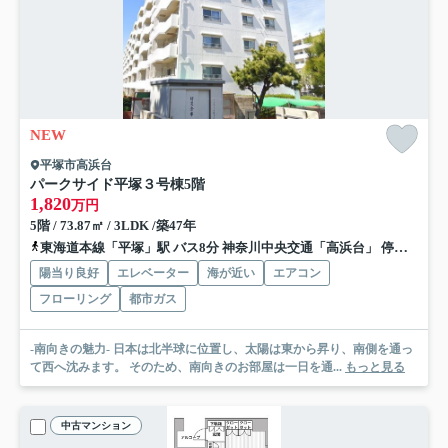
NEW
平塚市高浜台
パークサイド平塚３号棟
5階
1,820
万円
5階 / 73.87㎡ / 3LDK /築47年
東海道本線「平塚」駅 バス8分 神奈川中央交通「高浜台」 停歩4分
陽当り良好
エレベーター
海が近い
エアコン
フローリング
都市ガス
-南向きの魅力- 日本は北半球に位置し、太陽は東から昇り、南側を通っ
て西へ沈みます。 そのため、南向きのお部屋は一日を通...
もっと見る
中古マンション