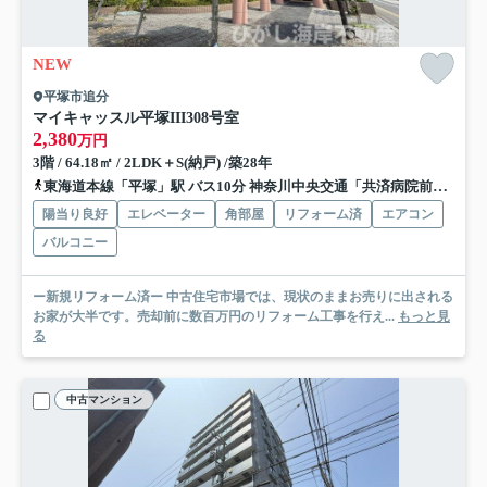
NEW
平塚市追分
マイキャッスル平塚III
308号室
2,380
万円
3階 / 64.18㎡ / 2LDK＋S(納戸) /築28年
東海道本線「平塚」駅 バス10分 神奈川中央交通「共済病院前総合公園西」 停歩1分
陽当り良好
エレベーター
角部屋
リフォーム済
エアコン
バルコニー
ー新規リフォーム済ー 中古住宅市場では、現状のままお売りに出される
お家が大半です。売却前に数百万円のリフォーム工事を行え...
もっと見
る
中古マンション