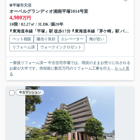
平塚市天沼
オーベルグランディオ湘南平塚
1014号室
4,980
万円
10階 / 82.27㎡ / 3LDK /築20年
東海道本線「平塚」駅 徒歩17分
東海道本線「茅ケ崎」駅 バス16分 神奈川中央交通「蔵屋敷（神奈川県）」 停歩9分
ペット相談
陽当り良好
エレベーター
海が近い
リフォーム済
ウォークインクロゼット
ー新規リフォーム済ー 中古住宅市場では、現状のままお売りに出される
お家が大半です。売却前に数百万円のリフォーム工事を行え...
もっと見
る
中古マンション