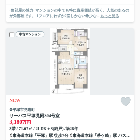
-角部屋の魅力- マンションの中でも特に資産価値が高く、人気のあるの
が角部屋です。 1フロアにわずか2室しかない希少な...
もっと見る
中古マンション
NEW
平塚市見附町
サーパス平塚見附
304号室
3,180
万円
3階 / 71.67㎡ / 2LDK＋S(納戸) /築28年
東海道本線「平塚」駅 徒歩7分
東海道本線「茅ケ崎」駅 バス18分 神奈川中央交通「四ツ角（平塚市）」 停歩14分