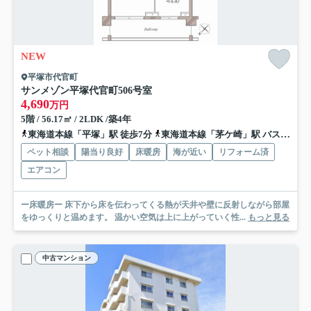
NEW
平塚市代官町
サンメゾン平塚代官町
506号室
4,690
万円
5階 / 56.17㎡ / 2LDK /築4年
東海道本線「平塚」駅 徒歩7分
東海道本線「茅ケ崎」駅 バス17分 神奈川中央交通「松原（神奈川県）」 停歩8分
ペット相談
陽当り良好
床暖房
海が近い
リフォーム済
エアコン
ー床暖房ー 床下から床を伝わってくる熱が天井や壁に反射しながら部屋
をゆっくりと温めます。 温かい空気は上に上がっていく性...
もっと見る
中古マンション