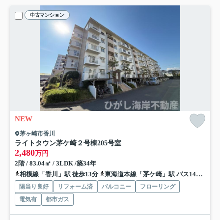
中古マンション
NEW
茅ヶ崎市香川
ライトタウン茅ケ崎２号棟
205号室
2,480
万円
2階 / 83.04㎡ / 3LDK /築34年
相模線「香川」駅 徒歩13分
東海道本線「茅ケ崎」駅 バス14分 神奈川中央交通「鶴が台名店街入口」 停歩5分
陽当り良好
リフォーム済
バルコニー
フローリング
電気有
都市ガス