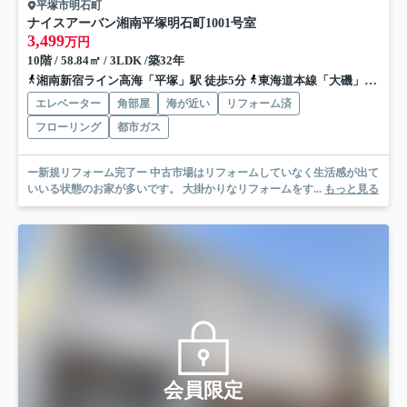
平塚市明石町
ナイスアーバン湘南平塚明石町
1001号室
3,499
万円
10階 / 58.84㎡ / 3LDK /築32年
湘南新宿ライン高海「平塚」駅 徒歩5分
東海道本線「大磯」駅 バス16分 神奈川中央交通「銀座通り（平塚市）」 停歩4分
エレベーター
角部屋
海が近い
リフォーム済
フローリング
都市ガス
ー新規リフォーム完了ー 中古市場はリフォームしていなく生活感が出て
いいる状態のお家が多いです。 大掛かりなリフォームをす...
もっと見る
会員限定