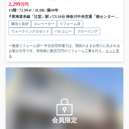
2,299
万円
13階 / 72.90㎡ / 3LDK /築49年
東海道本線「辻堂」駅 バス10分 神奈川中央交通「南センター前（藤沢市）」 停歩2分
陽当り良好
エレベーター
リフォーム済
ウォークインクロゼット
バルコニー
フローリング
ー新規リフォーム済ー 中古住宅市場では、現状のままお売りに出される
お家が大半です。売却前に数百万円のリフォーム工事を行え...
もっと見
る
会員限定