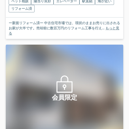
ペット相談
陽当り良好
エレベーター
駅直結
海が近い
リフォーム済
ー新規リフォーム済ー 中古住宅市場では、現状のままお売りに出される
お家が大半です。売却前に数百万円のリフォーム工事を行え...
もっと見
る
会員限定