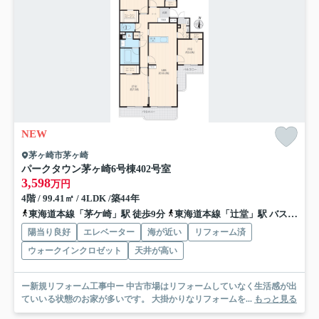
NEW
茅ヶ崎市茅ヶ崎
パークタウン茅ヶ崎6号棟
402号室
3,598
万円
4階 / 99.41㎡ / 4LDK /築44年
東海道本線「茅ケ崎」駅 徒歩9分
東海道本線「辻堂」駅 バス17分 神奈川中央交通「本村（茅ヶ崎市）」 停歩9分
陽当り良好
エレベーター
海が近い
リフォーム済
ウォークインクロゼット
天井が高い
ー新規リフォーム工事中ー 中古市場はリフォームしていなく生活感が出
ていいる状態のお家が多いです。 大掛かりなリフォームを...
もっと見る