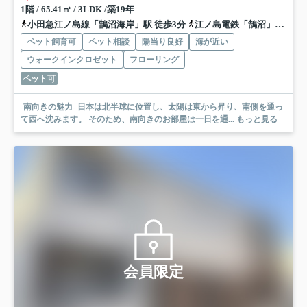
1階 / 65.41㎡ / 3LDK /築19年
小田急江ノ島線「鵠沼海岸」駅 徒歩3分
江ノ島電鉄「鵠沼」駅 徒歩18分
ペット飼育可
ペット相談
陽当り良好
海が近い
ウォークインクロゼット
フローリング
ペット可
-南向きの魅力- 日本は北半球に位置し、太陽は東から昇り、南側を通っ
て西へ沈みます。 そのため、南向きのお部屋は一日を通...
もっと見る
会員限定