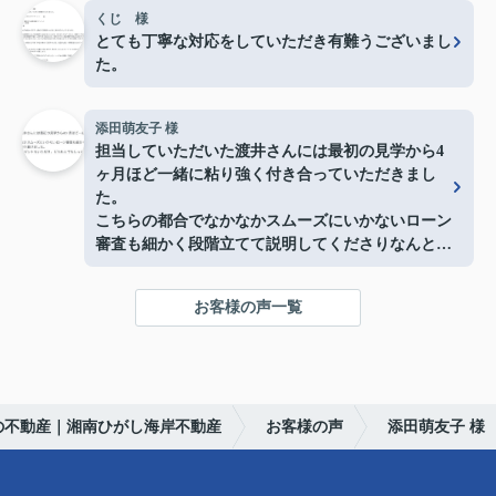
でなく、プロの目線から見たデメリットや注意点も
くじ 様
しっかり説明していただけたので、大きな買い物で
とても丁寧な対応をしていただき有難うございまし
すが終始安心して手続きを進めることができまし
た。
た。
本当にありがとうございました！
添田萌友子 様
担当していただいた渡井さんには最初の見学から4
ヶ月ほど一緒に粘り強く付き合っていただきまし
た。
こちらの都合でなかなかスムーズにいかないローン
審査も細かく段階立てて説明してくださりなんとか
購入まで辿り着けました。
40万円分の家具のプレゼントもいただき、どれもと
お客様の声一覧
てもしっかりしていて新生活に役立っています。
ありがとうございました。
の不動産｜湘南ひがし海岸不動産
お客様の声
添田萌友子 様