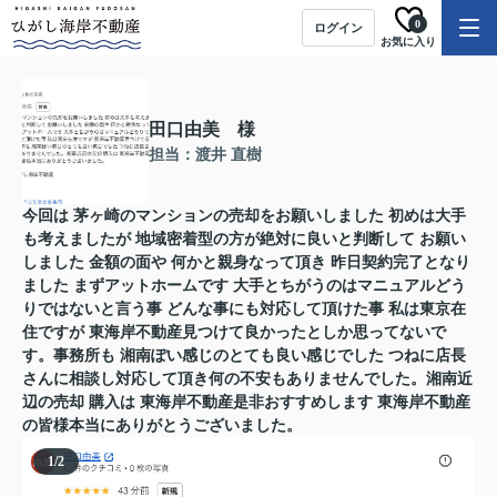
0
ログイン
お気に入り
田口由美 様
担当：渡井 直樹
今回は 茅ヶ崎のマンションの売却をお願いしました 初めは大手
も考えましたが 地域密着型の方が絶対に良いと判断して お願い
しました 金額の面や 何かと親身なって頂き 昨日契約完了となり
ました まずアットホームです 大手とちがうのはマニュアルどう
りではないと言う事 どんな事にも対応して頂けた事 私は東京在
住ですが 東海岸不動産見つけて良かったとしか思ってないで
す。事務所も 湘南ぽい感じのとても良い感じでした つねに店長
さんに相談し対応して頂き何の不安もありませんでした。湘南近
辺の売却 購入は 東海岸不動産是非おすすめします 東海岸不動産
の皆様本当にありがとうございました。
1
/
2