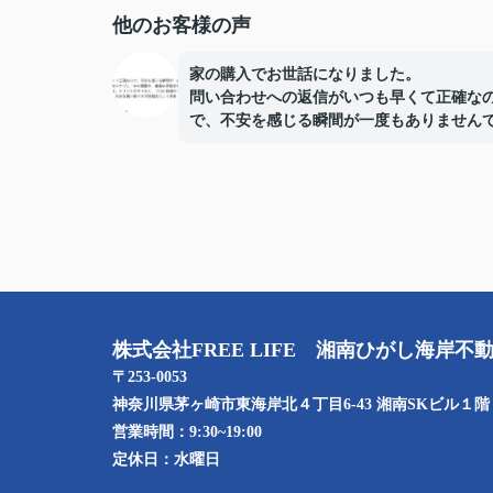
他のお客様の声
家の購入でお世話になりました。
問い合わせへの返信がいつも早くて正確な
で、不安を感じる瞬間が一度もありません
た。
物件の案内だけでなく、タイトなスケジュ
の調整や、複雑な手続きのサポートまで完
リードしていただき、とても心強かったで
メリットだけでなく、プロの目線から見た
リットや注意点もしっかり説明していただ
ので、大きな買い物ですが終始安心して手
を進めることができました。
本当にありがとうございました！
株式会社FREE LIFE 湘南ひがし海岸不
〒253-0053
神奈川県茅ヶ崎市東海岸北４丁目6-43 湘南SKビル１階
営業時間：
9:30~19:00
定休日：
水曜日