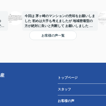
今回は 茅ヶ崎のマンションの売却をお願いしま
の
した 初めは大手も考えましたが 地域密着型の
でし
方が絶対に良いと判断して お願いしました 金
額の面や 何かと親身なって頂き 昨日契約完了
お客様の声一覧
ール
となりました まずアットホームです 大手とち
璧に
がうのはマニュアルどうりではないと言う事 ど
す。
んな事にも対応して頂けた事 私は東京在住です
デメ
が 東海岸不動産見つけて良かったとしか思って
けた
ないです。事務所も 湘南ぽい感じのとても良い
続き
感じでした つねに店長さんに相談し対応して頂
き何の不安もありませんでした。湘南近辺の売
却 購入は 東海岸不動産是非おすすめします 東
動産
海岸不動産の皆様本当にありがとうございまし
トップページ
た。
スタッフ
お客様の声