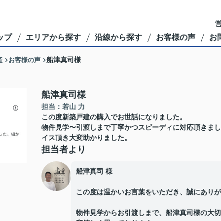
営
ップ
エリアから探す
沿線から探す
お客様の声
お
産
お客様の声
船津真司様
船津真司様
担当：若山 力
この度新築戸建の購入でお世話になりました。
物件見学〜引渡しまで丁寧かつスピーディに対応頂きまし
イス頂き大変助かりました。
担当者より
船津真司 様
この度は温かいお言葉をいただき、誠にありが
物件見学からお引渡しまで、船津真司様の大切