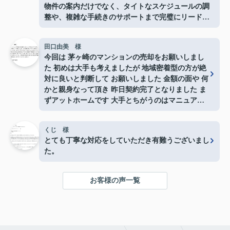
物件の案内だけでなく、タイトなスケジュールの調
整や、複雑な手続きのサポートまで完璧にリードし
ていただき、とても心強かったです。メリットだけ
でなく、プロの目線から見たデメリットや注意点も
田口由美 様
しっかり説明していただけたので、大きな買い物で
今回は 茅ヶ崎のマンションの売却をお願いしまし
すが終始安心して手続きを進めることができまし
た 初めは大手も考えましたが 地域密着型の方が絶
た。
対に良いと判断して お願いしました 金額の面や 何
本当にありがとうございました！
かと親身なって頂き 昨日契約完了となりました ま
ずアットホームです 大手とちがうのはマニュアル
どうりではないと言う事 どんな事にも対応して頂
けた事 私は東京在住ですが 東海岸不動産見つけて
くじ 様
良かったとしか思ってないです。事務所も 湘南ぽ
とても丁寧な対応をしていただき有難うございまし
い感じのとても良い感じでした つねに店長さんに
た。
相談し対応して頂き何の不安もありませんでした。
湘南近辺の売却 購入は 東海岸不動産是非おすすめ
します 東海岸不動産の皆様本当にありがとうござ
お客様の声一覧
いました。