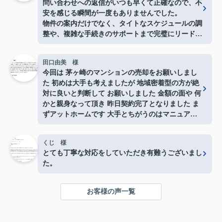
問い合わせへの返信がいつも早くて正確なので、不
安を感じる瞬間が一度もありませんでした。
物件の案内だけでなく、タイトなスケジュールの調
整や、複雑な手続きのサポートまで完璧にリードし
ていただき、とても心強かったです。メリットだけ
でなく、プロの目線から見たデメリットや注意点も
田口由美 様
しっかり説明していただけたので、大きな買い物で
今回は 茅ヶ崎のマンションの売却をお願いしまし
すが終始安心して手続きを進めることができまし
た 初めは大手も考えましたが 地域密着型の方が絶
た。
対に良いと判断して お願いしました 金額の面や 何
本当にありがとうございました！
かと親身なって頂き 昨日契約完了となりました ま
ずアットホームです 大手とちがうのはマニュアル
どうりではないと言う事 どんな事にも対応して頂
けた事 私は東京在住ですが 東海岸不動産見つけて
くじ 様
良かったとしか思ってないです。事務所も 湘南ぽ
とても丁寧な対応をしていただき有難うございまし
い感じのとても良い感じでした つねに店長さんに
た。
相談し対応して頂き何の不安もありませんでした。
湘南近辺の売却 購入は 東海岸不動産是非おすすめ
します 東海岸不動産の皆様本当にありがとうござ
お客様の声一覧
いました。