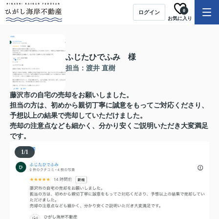
0
ログイン
お気に入り
ふじたひでふみ 様
担当：渡井 直樹
藤沢市の自宅の売却をお願いしました。
担当の方は、初めから親切丁寧に誠意をもってご対応くださり、
予想以上の結果で売却していただけました。
売却の注意点なども細かく、分かり安くご説明いただき大変満足
です。
1
/
1