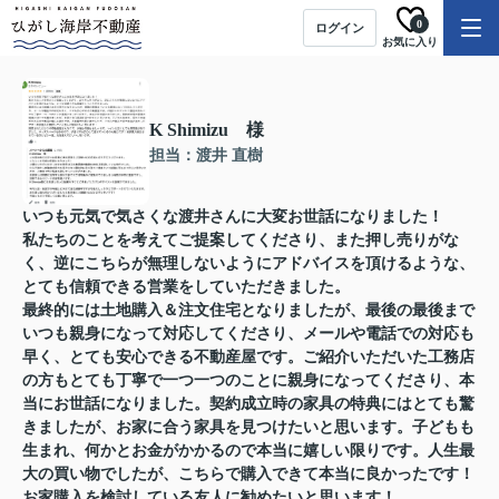
0
ログイン
お気に入り
K Shimizu 様
担当：渡井 直樹
いつも元気で気さくな渡井さんに大変お世話になりました！
私たちのことを考えてご提案してくださり、また押し売りがな
く、逆にこちらが無理しないようにアドバイスを頂けるような、
とても信頼できる営業をしていただきました。
最終的には土地購入＆注文住宅となりましたが、最後の最後まで
いつも親身になって対応してくださり、メールや電話での対応も
早く、とても安心できる不動産屋です。ご紹介いただいた工務店
の方もとても丁寧で一つ一つのことに親身になってくださり、本
当にお世話になりました。契約成立時の家具の特典にはとても驚
きましたが、お家に合う家具を見つけたいと思います。子どもも
生まれ、何かとお金がかかるので本当に嬉しい限りです。人生最
大の買い物でしたが、こちらで購入できて本当に良かったです！
お家購入を検討している友人に勧めたいと思います！