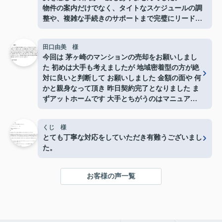
物件の案内だけでなく、タイトなスケジュールの調
整や、複雑な手続きのサポートまで完璧にリードし
ていただき、とても心強かったです。メリットだけ
でなく、プロの目線から見たデメリットや注意点も
田口由美 様
しっかり説明していただけたので、大きな買い物で
今回は 茅ヶ崎のマンションの売却をお願いしまし
すが終始安心して手続きを進めることができまし
た 初めは大手も考えましたが 地域密着型の方が絶
た。
対に良いと判断して お願いしました 金額の面や 何
本当にありがとうございました！
かと親身なって頂き 昨日契約完了となりました ま
ずアットホームです 大手とちがうのはマニュアル
どうりではないと言う事 どんな事にも対応して頂
けた事 私は東京在住ですが 東海岸不動産見つけて
くじ 様
良かったとしか思ってないです。事務所も 湘南ぽ
とても丁寧な対応をしていただき有難うございまし
い感じのとても良い感じでした つねに店長さんに
た。
相談し対応して頂き何の不安もありませんでした。
湘南近辺の売却 購入は 東海岸不動産是非おすすめ
します 東海岸不動産の皆様本当にありがとうござ
お客様の声一覧
いました。