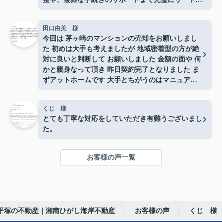
ていただき、とても心強かったです。メリットだけ
でなく、プロの目線から見たデメリットや注意点も
田口由美 様
しっかり説明していただけたので、大きな買い物で
今回は 茅ヶ崎のマンションの売却をお願いしまし
すが終始安心して手続きを進めることができまし
た 初めは大手も考えましたが 地域密着型の方が絶
た。
対に良いと判断して お願いしました 金額の面や 何
本当にありがとうございました！
かと親身なって頂き 昨日契約完了となりました ま
ずアットホームです 大手とちがうのはマニュアル
どうりではないと言う事 どんな事にも対応して頂
けた事 私は東京在住ですが 東海岸不動産見つけて
くじ 様
良かったとしか思ってないです。事務所も 湘南ぽ
とても丁寧な対応をしていただき有難うございまし
い感じのとても良い感じでした つねに店長さんに
た。
相談し対応して頂き何の不安もありませんでした。
湘南近辺の売却 購入は 東海岸不動産是非おすすめ
します 東海岸不動産の皆様本当にありがとうござ
お客様の声一覧
いました。
平塚の不動産｜湘南ひがし海岸不動産
お客様の声
くじ 様