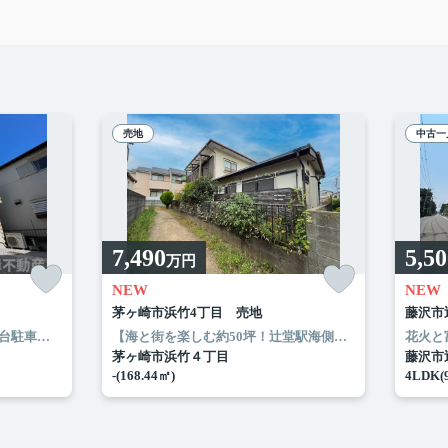
売地
中古一
7,490
5,5
万円
NEW
NEW
茅ヶ崎市浜竹4丁目 売地
藤沢市
心感◎
能♪
☆ゆとりの前面道路4.5ｍ♪
○約15帖のLDKは吹抜け＆大きな開口で陽当たり・開放感良好♪
【敷地48坪・駐車間口4.5mで2台駐車可能】
○2022年に外壁・屋根塗装済み
☆スーパーも近くにあり生活便利♪
○室内フルリフォーム済み（202
【海と街を楽しむ約50坪！辻堂駅海側徒歩14分】
神田小学校
◎砂浜
○料理
茅ヶ崎市浜竹４丁目
藤沢市
-(168.44㎡)
4LDK(