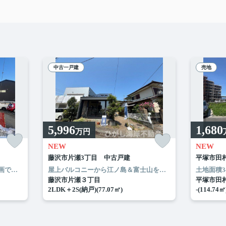
中古一戸建
売地
5,996
1,680
万円
NEW
NEW
藤沢市片瀬3丁目 中古戸建
平塚市田村
、海帰りも快適！
♪
家族でのバーベキューやくつろぎの時間を楽しめます♪
る空間
◎南側通路で陽光あふれる開放感と爽やかな風♪
6m公道に面した開放感良好の2区画です♪
ファミリーマート180m・大野小学校780m
○建築条件はございません♪
○外壁＆室内はリフォーム予定で気持ちよく入居可♪
○都市ガスエリア♪
◎現況1台→工事次第で2
○海まで徒歩6分♪
屋上バルコニーから江ノ島＆富士山を一望！湘南らしさを満喫できる一邸♪
◎駐車2台分確保！車
セブンイ
湘南
藤沢市片瀬３丁目
平塚市田
2LDK＋2S(納戸)(77.07㎡)
-(114.74㎡