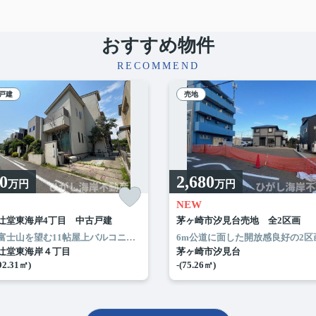
おすすめ物件
RECOMMEND
戸建
売地
00
2,680
万円
万円
NEW
辻堂東海岸4丁目 中古戸建
茅ヶ崎市汐見台売地 全2区画
2年完了）
1100m・三和870m
まで自転車7分♪湘南らしい暮らしを満喫！
が捗る2WAYタイプの対面キッチン♪
○全室二面採光で明るい4部屋タイプ
花火と富士山を望む11帖屋上バルコニー付き4LDK♪
○広々土間スペースから浴室へ直行でき
◎津波浸水想定区域外で安心の立地
◎南面ウッドデッキ付きで、ご
○庭先10坪以上でゆとりのあ
辻堂東海岸４丁目
茅ヶ崎市汐見台
92.31㎡)
-(75.26㎡)