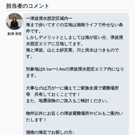
担当者のコメント
ー津波浸水想定区域内ー
海まで歩いてすぐの立地は湘南ライフで外せない条
件です。
舩津 幸世
しかしデメリットとしましては海が近い分、津波浸
水想定エリアに立地してます。
海と津波。山と土砂災害。川と洪水はつきもので
す。
対象地は0.1m〜1.0mの津波浸水想定エリア内になり
ます。
大事なのは万が一に備えてご家族全員で避難場所
等 共有しておくことです！
また、地震保険のご加入もご検討ください。
物件以外にお近くの津波避難場所やビルもご案内い
たします！
湘南の海近でお探しの方♪