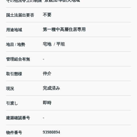
景観法/準防火地域
その他法令上の制限
不要
国土法届出要否
第一種中高層住居専用
用途地域
宅地 / 平坦
地目 / 地勢
-
管理組合有無
仲介
取引態様
完成済み
現況
即時
引渡し
-
建築確認番号
93980894
物件番号