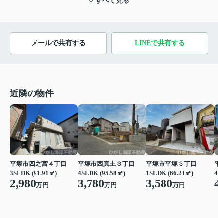
すべて見る
メールで共有する
LINEで共有する
近隣の物件
平塚市四之宮４丁目
平塚市西真土３丁目
平塚市平塚３丁目
3SLDK (91.91㎡)
4SLDK (95.58㎡)
1SLDK (66.23㎡)
4
2,980
3,780
3,580
万円
万円
万円