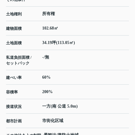
所有権
土地権利
102.68㎡
建物面積
34.19坪(113.05㎡)
土地面積
-/無
私道負担面積 /
セットバック
60%
建ぺい率
200%
容積率
一方(南 公道 5.0m)
接道状況
市街化区域
都市計画