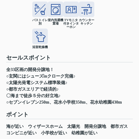
バストイレ
室内洗濯機
TVモニタ
カウンター
別
置場
付きインタ
キッチン
ーホン
浴室乾燥機
セールスポイント
全33区画の開発分譲地！
○玄関にはシューズinクローク完備♪
○太陽光発電システム標準装備♪
○都市ガスエリアで経済的♪
〇海まで徒歩５分の好立地♪
○セブンイレブン250m、花水小学校350m、花水幼稚園430m
ポイント
海が近い
ウィザースホーム
太陽光
開発分譲地
都市ガス
コンビニが近い
小学校が近い
幼稚園が近い