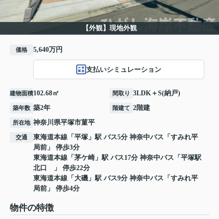
【外観】現地外観
5,640万円
価格
支払いシミュレーション
102.68㎡
3LDK＋S(納戸)
建物面積
間取り
築2年
2階建
築年数
階建て
神奈川県
平塚市
菫平
所在地
東海道本線
「
平塚
」駅 バス5分 神奈中バス「すみれ平
交通
局前」 停歩3分
東海道本線
「
茅ケ崎
」駅 バス17分 神奈中バス「平塚駅
北口 」 停歩22分
東海道本線
「
大磯
」駅 バス9分 神奈中バス「すみれ平
局前」 停歩4分
物件の特徴