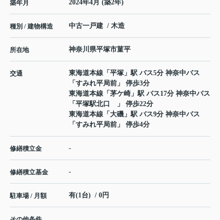
2024年4月 (築2年)
築年月
中古一戸建 / 木造
種別 / 建物構造
神奈川県
平塚市
菫平
所在地
東海道本線
「
平塚
」駅 バス5分 神奈中バス
交通
「すみれ平局前」 停歩3分
東海道本線
「
茅ケ崎
」駅 バス17分 神奈中バス
「平塚駅北口 」 停歩22分
東海道本線
「
大磯
」駅 バス9分 神奈中バス
「すみれ平局前」 停歩4分
-
修繕積立金
-
修繕積立基金
有(1台) / 0円
駐車場 / 月額
その他条件