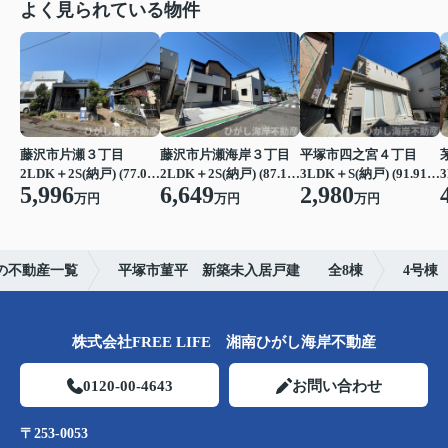
よく見られている物件
藤沢市片瀬３丁目
藤沢市片瀬海岸３丁目
平塚市四之宮４丁目
2LDK＋2S(納戸) (77.07㎡)
2LDK＋2S(納戸) (87.15㎡)
3LDK＋S(納戸) (91.91㎡)
3
5,996
6,649
2,980
万円
万円
万円
の不動産一覧
平塚市菫平 新築未入居戸建 全8棟
4号棟
株式会社FREE LIFE 湘南ひがし海岸不動産
0120-00-4643
お問い合わせ
〒253-0053