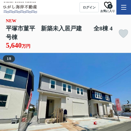
0
ログイン
お気に入り
NEW
平塚市菫平 新築未入居戸建 全8棟 4
号棟
5,640
万円
1
/
8