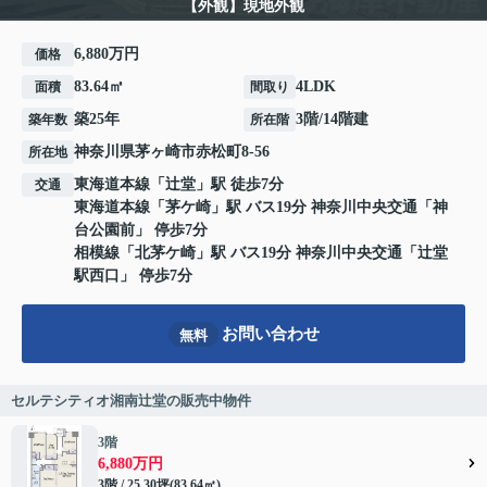
【外観】現地外観
6,880万円
価格
83.64㎡
4LDK
面積
間取り
築25年
3階/14階建
築年数
所在階
神奈川県
茅ヶ崎市
赤松町
8-56
所在地
東海道本線
「
辻堂
」駅 徒歩7分
交通
東海道本線
「
茅ケ崎
」駅 バス19分 神奈川中央交通「神
台公園前」 停歩7分
相模線
「
北茅ケ崎
」駅 バス19分 神奈川中央交通「辻堂
駅西口」 停歩7分
お問い合わせ
無料
セルテシティオ湘南辻堂の販売中物件
3階
6,880万円
3階 / 25.30坪(83.64㎡)