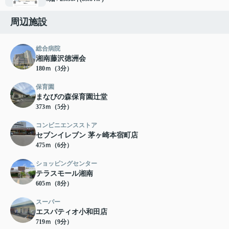
周辺施設
総合病院
湘南藤沢徳洲会
180ｍ（3分）
保育園
まなびの森保育園辻堂
373ｍ（5分）
コンビニエンスストア
セブンイレブン 茅ヶ崎本宿町店
475ｍ（6分）
ショッピングセンター
テラスモール湘南
605ｍ（8分）
スーパー
エスパティオ小和田店
719ｍ（9分）