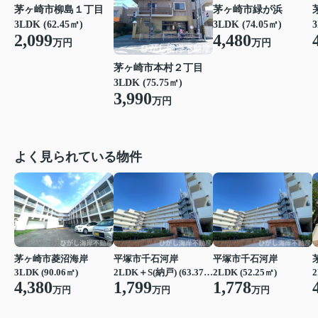
茅ヶ崎市柳島１丁目
茅ヶ崎市緑が浜
3LDK (62.45㎡)
3LDK (74.05㎡)
3
2,099
4,480
万円
万円
茅ヶ崎市本村２丁目
3LDK (75.75㎡)
3,990
万円
よく見られている物件
茅ヶ崎市菱沼海岸
平塚市千石河岸
平塚市千石河岸
3LDK (90.06㎡)
2LDK＋S(納戸) (63.37㎡)
2LDK (52.25㎡)
2
4,380
1,799
1,778
万円
万円
万円