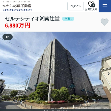
0
ログイン
お気に入り
セルテシティオ湘南辻堂
空室1
6,880万円
1
/
5