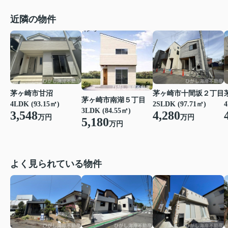
近隣の物件
茅ヶ崎市甘沼
茅ヶ崎市十間坂２丁目
茅ヶ崎市南湖５丁目
4LDK (93.15㎡)
2SLDK (97.71㎡)
4
3LDK (84.55㎡)
3,548
4,280
万円
万円
5,180
万円
よく見られている物件