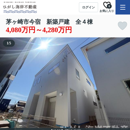
0
ログイン
お気に入り
茅ヶ崎市今宿 新築戸建 全４棟
4,080万円～4,280万円
1
/
5