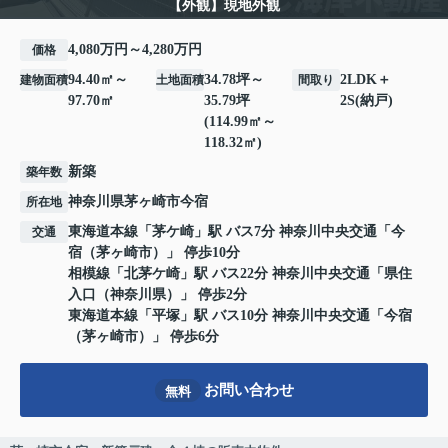
【外観】現地外観
4,080万円～4,280万円
価格
94.40㎡～
34.78坪～
2LDK＋
建物面積
土地面積
間取り
97.70㎡
35.79坪
2S(納戸)
(114.99㎡～
118.32㎡)
新築
築年数
神奈川県
茅ヶ崎市
今宿
所在地
東海道本線
「
茅ケ崎
」駅 バス7分 神奈川中央交通「今
交通
宿（茅ヶ崎市）」 停歩10分
相模線
「
北茅ケ崎
」駅 バス22分 神奈川中央交通「県住
入口（神奈川県）」 停歩2分
東海道本線
「
平塚
」駅 バス10分 神奈川中央交通「今宿
（茅ヶ崎市）」 停歩6分
お問い合わせ
無料