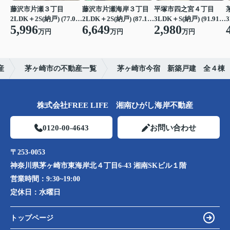
藤沢市片瀬３丁目
藤沢市片瀬海岸３丁目
平塚市四之宮４丁目
2LDK＋2S(納戸) (77.07㎡)
2LDK＋2S(納戸) (87.15㎡)
3LDK＋S(納戸) (91.91㎡)
3
5,996
6,649
2,980
万円
万円
万円
産
茅ヶ崎市の不動産一覧
茅ヶ崎市今宿 新築戸建 全４棟
株式会社FREE LIFE 湘南ひがし海岸不動産
0120-00-4643
お問い合わせ
〒253-0053
神奈川県茅ヶ崎市東海岸北４丁目6-43 湘南SKビル１階
営業時間：
9:30~19:00
定休日：
水曜日
トップページ