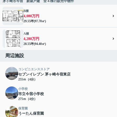
茅ヶ崎市今宿 新築戸建 全４棟の販売中物件
B棟
4,080万円
29.55坪(97.70㎡)
A棟
4,280万円
28.55坪(94.40㎡)
周辺施設
コンビニエンスストア
セブンイレブン 茅ヶ崎今宿東店
255ｍ（4分）
小学校
市立今宿小学校
275ｍ（4分）
保育園
うーたん保育園