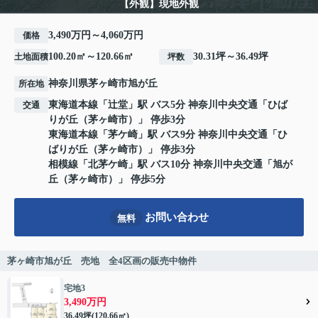
【外観】現地外観
3,490万円～4,060万円
価格
100.20㎡～120.66㎡
30.31坪～36.49坪
土地面積
坪数
神奈川県
茅ヶ崎市
旭が丘
所在地
東海道本線
「
辻堂
」駅 バス5分 神奈川中央交通「ひば
交通
りが丘（茅ヶ崎市）」 停歩3分
東海道本線
「
茅ケ崎
」駅 バス9分 神奈川中央交通「ひ
ばりが丘（茅ヶ崎市）」 停歩3分
相模線
「
北茅ケ崎
」駅 バス10分 神奈川中央交通「旭が
丘（茅ヶ崎市）」 停歩5分
お問い合わせ
無料
茅ヶ崎市旭が丘 売地 全4区画の販売中物件
宅地3
3,490万円
36.49坪(120.66㎡)