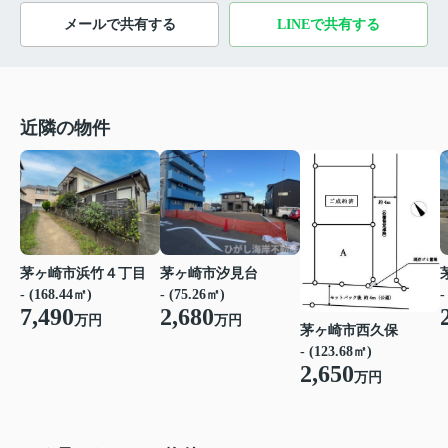
メールで共有する
LINEで共有する
近隣の物件
茅ヶ崎市浜竹４丁目
茅ヶ崎市汐見台
- (168.44㎡)
- (75.26㎡)
-
7,490
2,680
万円
万円
茅ヶ崎市西久保
- (123.68㎡)
2,650
万円