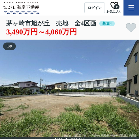
0
ログイン
お気に入り
茅ヶ崎市旭が丘 売地 全4区画
募集4
3,490万円～4,060万円
1
/
9