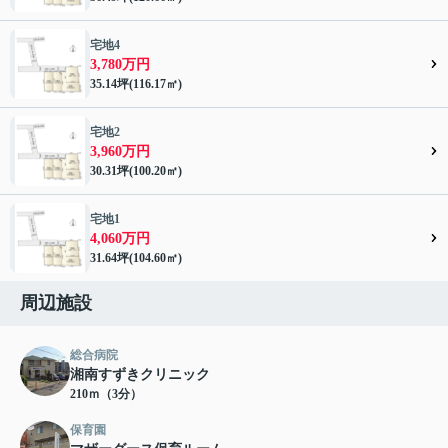
宅地4
3,780万円
35.14坪(116.17㎡)
宅地2
3,960万円
30.31坪(100.20㎡)
宅地1
4,060万円
31.64坪(104.60㎡)
周辺施設
総合病院
湘南すずきクリニック
210ｍ（3分）
保育園