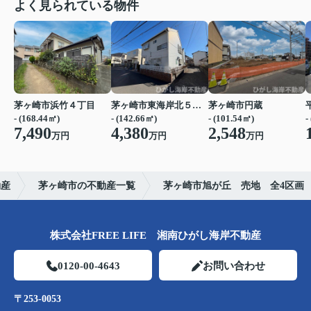
よく見られている物件
茅ヶ崎市浜竹４丁目
茅ヶ崎市東海岸北５丁目
茅ヶ崎市円蔵
- (168.44㎡)
- (142.66㎡)
- (101.54㎡)
-
7,490
4,380
2,548
万円
万円
万円
動産
茅ヶ崎市の不動産一覧
茅ヶ崎市旭が丘 売地 全4区画
株式会社FREE LIFE 湘南ひがし海岸不動産
0120-00-4643
お問い合わせ
〒253-0053