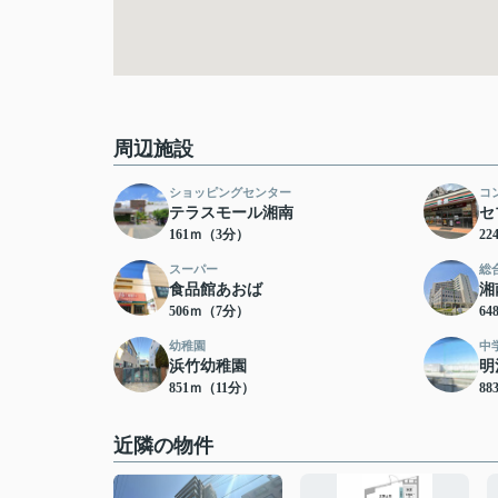
周辺施設
ショッピングセンター
コ
テラスモール湘南
セ
161ｍ（3分）
2
スーパー
総
食品館あおば
湘
506ｍ（7分）
6
幼稚園
中
浜竹幼稚園
明
851ｍ（11分）
8
近隣の物件