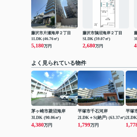
藤沢市片瀬海岸２丁目
藤沢市鵠沼海岸２丁目
1LDK (46.76㎡)
SLDK (59.07㎡)
3
5,180
2,680
4
万円
万円
よく見られている物件
茅ヶ崎市菱沼海岸
平塚市千石河岸
平塚
3LDK (90.06㎡)
2LDK＋S(納戸) (63.37㎡)
2LDK
4,380
1,799
1,77
万円
万円