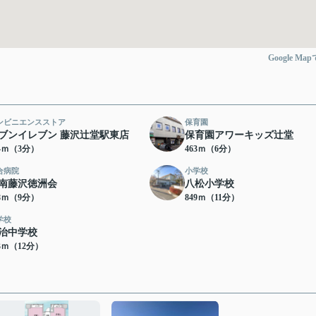
Google Ma
ンビニエンスストア
保育園
ブンイレブン 藤沢辻堂駅東店
保育園アワーキッズ辻堂
24ｍ（3分）
463ｍ（6分）
合病院
小学校
南藤沢徳洲会
八松小学校
48ｍ（9分）
849ｍ（11分）
学校
治中学校
83ｍ（12分）