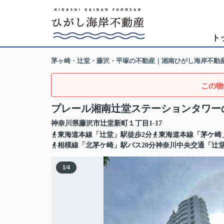
ト
茅ヶ崎・辻堂・藤沢・平塚の不動産｜湘南ひがし海岸不動
この物
プレール湘南辻堂ステーションタワー
神奈川県
藤沢市
辻堂新町
１丁目1-17
東海道本線「辻堂」駅徒歩2分
東海道本線「茅ケ崎
相模線「北茅ケ崎」駅バス20分神奈川中央交通「辻
1
/
4