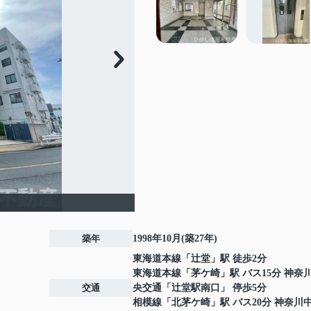
築年
1998年10月(築27年)
東海道本線
「
辻堂
」駅 徒歩2分
東海道本線
「
茅ケ崎
」駅 バス15分 神奈
交通
央交通「辻堂駅南口」 停歩5分
相模線
「
北茅ケ崎
」駅 バス20分 神奈川