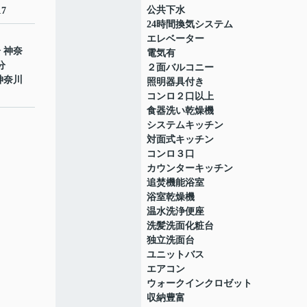
公共下水
7
24時間換気システム
エレベーター
分 神奈
電気有
分
２面バルコニー
神奈川
照明器具付き
コンロ２口以上
食器洗い乾燥機
システムキッチン
対面式キッチン
コンロ３口
カウンターキッチン
追焚機能浴室
浴室乾燥機
温水洗浄便座
洗髪洗面化粧台
独立洗面台
ユニットバス
エアコン
ウォークインクロゼット
収納豊富