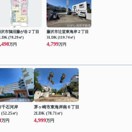
藤沢市鵠沼藤が谷２丁目
藤沢市辻堂東海岸２丁目
LDK (78.29㎡)
3LDK (119.74㎡)
,498
4,799
万円
万円
市千石河岸
茅ヶ崎市東海岸南６丁目
 (52.25㎡)
2LDK (78.71㎡)
8
4,999
万円
万円