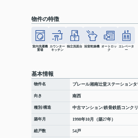
物件の特徴
室内洗濯機
カウンター
独立洗面台
浴室乾燥機
オートロッ
エレベータ
置場
キッチン
ク
ー
基本情報
物件名
プレール湘南辻堂ステーションタ
向き
南西
種別/構造
中古マンション/鉄骨鉄筋コンク
築年月
1998年10月（築27年）
総戸数
54戸