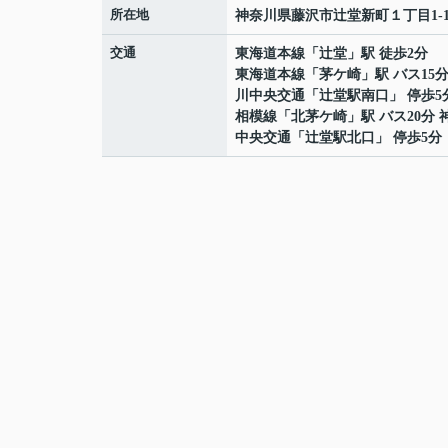
所在地
神奈川県
藤沢市
辻堂新町
１丁目1-1
交通
東海道本線
「
辻堂
」駅 徒歩2分
東海道本線
「
茅ケ崎
」駅 バス15
川中央交通「辻堂駅南口」 停歩5
相模線
「
北茅ケ崎
」駅 バス20分 
中央交通「辻堂駅北口」 停歩5分