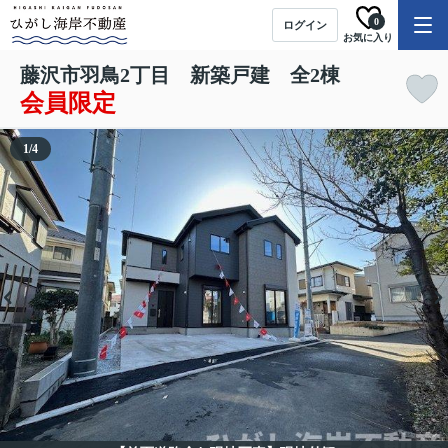
0
ログイン
お気に入り
藤沢市羽鳥2丁目 新築戸建 全2棟
会員限定
1
/
4