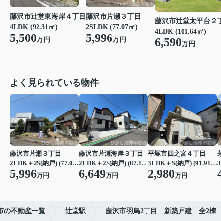
藤沢市辻堂東海岸４丁目
藤沢市片瀬３丁目
藤沢市辻堂太平台２
4LDK (92.31㎡)
2SLDK (77.07㎡)
4LDK (101.64㎡)
5,500
5,996
万円
万円
6,590
万円
よく見られている物件
藤沢市片瀬３丁目
藤沢市片瀬海岸３丁目
平塚市四之宮４丁目
2LDK＋2S(納戸) (77.07㎡)
2LDK＋2S(納戸) (87.15㎡)
3LDK＋S(納戸) (91.91㎡)
3
5,996
6,649
2,980
万円
万円
万円
市の不動産一覧
辻堂駅
藤沢市羽鳥2丁目 新築戸建 全2棟