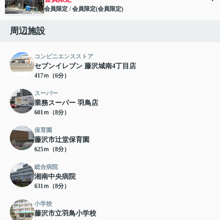
会員限定
/
会員限定
(
会員限定
)
会員限定">
周辺施設
コンビニエンスストア
セブンイレブン 藤沢城南4丁目店
417ｍ（6分）
スーパー
業務スーパー 羽鳥店
601ｍ（8分）
保育園
藤沢市辻堂保育園
625ｍ（8分）
総合病院
湘南中央病院
631ｍ（8分）
小学校
藤沢市立羽鳥小学校