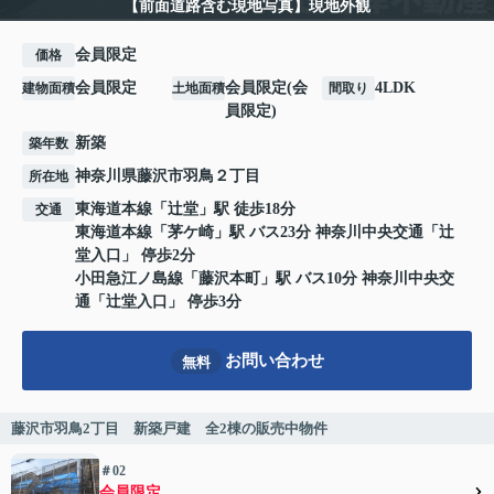
【前面道路含む現地写真】現地外観
会員限定
価格
会員限定
会員限定
(
会
4LDK
建物面積
土地面積
間取り
員限定
)
新築
築年数
神奈川県
藤沢市
羽鳥
２丁目
所在地
東海道本線
「
辻堂
」駅 徒歩18分
交通
東海道本線
「
茅ケ崎
」駅 バス23分 神奈川中央交通「辻
堂入口」 停歩2分
小田急江ノ島線
「
藤沢本町
」駅 バス10分 神奈川中央交
通「辻堂入口」 停歩3分
お問い合わせ
無料
藤沢市羽鳥2丁目 新築戸建 全2棟の販売中物件
＃02
会員限定