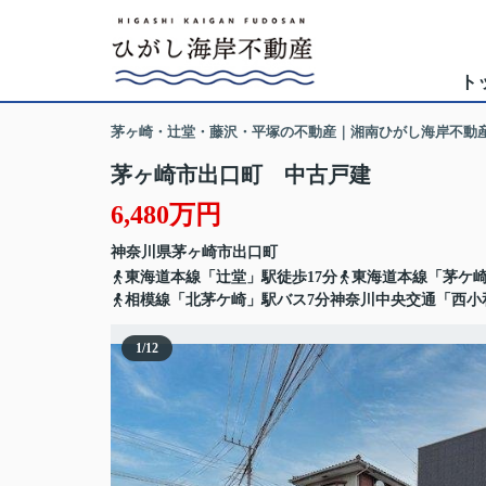
ト
茅ヶ崎・辻堂・藤沢・平塚の不動産｜湘南ひがし海岸不動
茅ヶ崎市出口町 中古戸建
6,480万円
神奈川県
茅ヶ崎市
出口町
東海道本線「辻堂」駅徒歩17分
東海道本線「茅ケ崎
相模線「北茅ケ崎」駅バス7分神奈川中央交通「西小
1
/
12