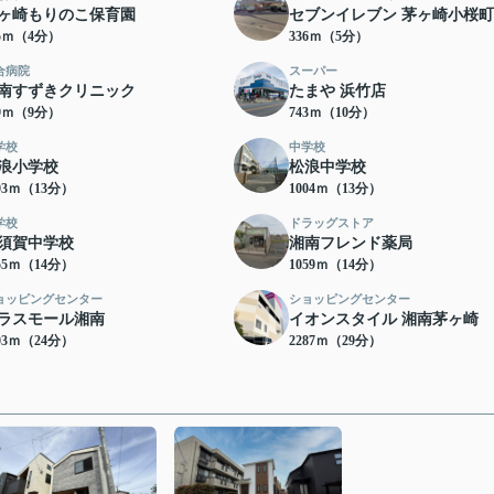
ヶ崎もりのこ保育園
セブンイレブン 茅ヶ崎小桜
95ｍ（4分）
336ｍ（5分）
合病院
スーパー
南すずきクリニック
たまや 浜竹店
59ｍ（9分）
743ｍ（10分）
学校
中学校
浪小学校
松浪中学校
03ｍ（13分）
1004ｍ（13分）
学校
ドラッグストア
須賀中学校
湘南フレンド薬局
55ｍ（14分）
1059ｍ（14分）
ョッピングセンター
ショッピングセンター
ラスモール湘南
イオンスタイル 湘南茅ヶ崎
03ｍ（24分）
2287ｍ（29分）