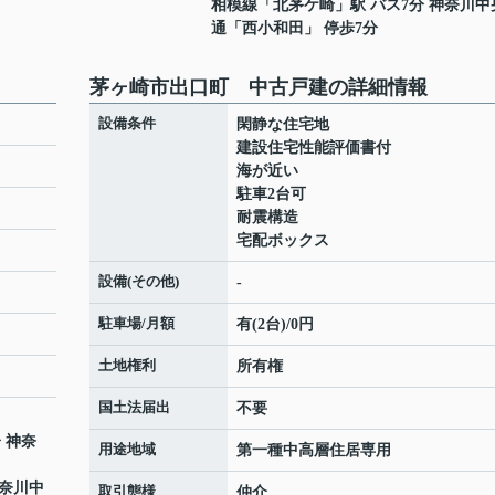
相模線
「
北茅ケ崎
」駅 バス7分 神奈川中
通「西小和田」 停歩7分
茅ヶ崎市出口町 中古戸建の詳細情報
設備条件
閑静な住宅地
建設住宅性能評価書付
海が近い
駐車2台可
耐震構造
宅配ボックス
設備(その他)
-
駐車場/月額
有(2台)/0円
土地権利
所有権
国土法届出
不要
分 神奈
用途地域
第一種中高層住居専用
神奈川中
取引態様
仲介