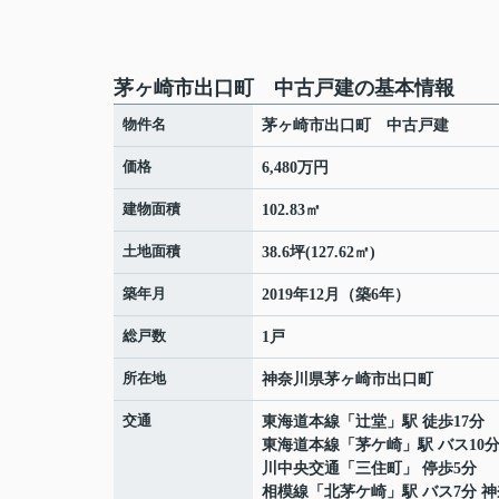
茅ヶ崎市出口町 中古戸建の基本情報
物件名
茅ヶ崎市出口町 中古戸建
価格
6,480万円
建物面積
102.83㎡
土地面積
38.6坪(127.62㎡)
築年月
2019年12月（築6年）
総戸数
1戸
所在地
神奈川県
茅ヶ崎市
出口町
交通
東海道本線
「
辻堂
」駅 徒歩17分
東海道本線
「
茅ケ崎
」駅 バス10
川中央交通「三住町」 停歩5分
相模線
「
北茅ケ崎
」駅 バス7分 