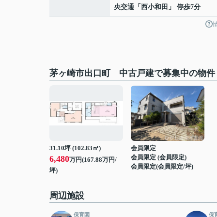
央交通「西小和田」 停歩7分
茅ヶ崎市出口町 中古戸建で募集中の物件
31.10坪 (102.83㎡)
会員限定
会員限定
(
会員限定
)
6,480
万円(167.88万円/
会員限定
(
会員限定
/坪)
坪)
周辺施設
保育園
保