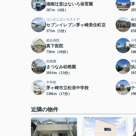
湘南辻堂はないろ保育園
茅
267ｍ（4分）
2
コンビニエンスストア
総
セブンイレブン茅ヶ崎美住町店
湘
373ｍ（5分）
6
総合病院
小
真下医院
松
750ｍ（10分）
10
幼稚園
中
まつなみ幼稚園
浜
1014ｍ（13分）
10
中学校
シ
茅ヶ崎市立松浪中学校
テ
1306ｍ（17分）
19
近隣の物件