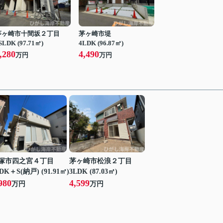
茅ヶ崎市十間坂２丁目
茅ヶ崎市堤
SLDK (97.71㎡)
4LDK (96.87㎡)
,280
4,490
万円
万円
塚市四之宮４丁目
茅ヶ崎市松浪２丁目
DK＋S(納戸) (91.91㎡)
3LDK (87.03㎡)
980
4,599
万円
万円