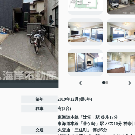
築年
2019年12月(築6年)
駐車
有(2台)
東海道本線
「
辻堂
」駅 徒歩17分
東海道本線
「
茅ケ崎
」駅 バス10分 神奈
交通
央交通「三住町」 停歩5分