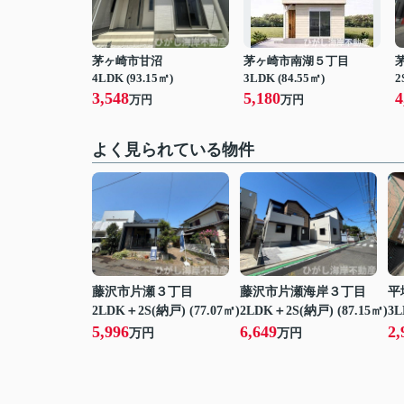
茅ヶ崎市甘沼
茅ヶ崎市南湖５丁目
4LDK (93.15㎡)
3LDK (84.55㎡)
2
3,548
5,180
4
万円
万円
よく見られている物件
藤沢市片瀬３丁目
藤沢市片瀬海岸３丁目
平
2LDK＋2S(納戸) (77.07㎡)
2LDK＋2S(納戸) (87.15㎡)
3L
5,996
6,649
2,
万円
万円