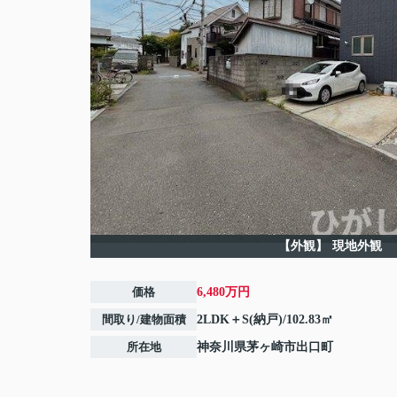
【外観】
現地外観
価格
6,480万円
間取り/建物面積
2LDK＋S(納戸)/102.83㎡
所在地
神奈川県
茅ヶ崎市
出口町