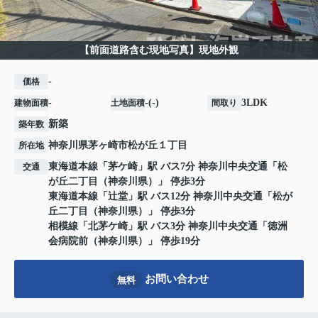
【前面道路含む現地写真】現地外観
-
価格
-
-(-)
3LDK
建物面積
土地面積
間取り
新築
築年数
神奈川県
茅ヶ崎市
松が丘
１丁目
所在地
東海道本線
「
茅ケ崎
」駅 バス7分 神奈川中央交通「松
交通
が丘二丁目（神奈川県）」 停歩3分
東海道本線
「
辻堂
」駅 バス12分 神奈川中央交通「松が
丘二丁目（神奈川県）」 停歩3分
相模線
「
北茅ケ崎
」駅 バス3分 神奈川中央交通「徳洲
会病院前（神奈川県）」 停歩19分
お問い合わせ
無料