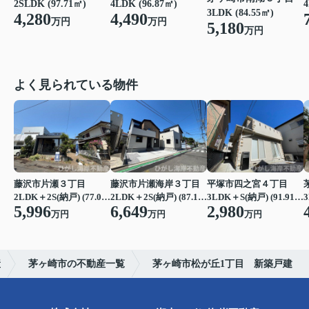
2SLDK (97.71㎡)
4LDK (96.87㎡)
4
3LDK (84.55㎡)
4,280
4,490
万円
万円
5,180
万円
よく見られている物件
藤沢市片瀬３丁目
藤沢市片瀬海岸３丁目
平塚市四之宮４丁目
2LDK＋2S(納戸) (77.07㎡)
2LDK＋2S(納戸) (87.15㎡)
3LDK＋S(納戸) (91.91㎡)
3
5,996
6,649
2,980
万円
万円
万円
産
茅ヶ崎市の不動産一覧
茅ヶ崎市松が丘1丁目 新築戸建