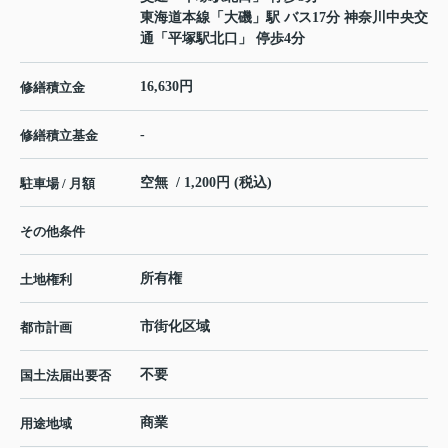
東海道本線
「
大磯
」駅 バス17分 神奈川中央交
通「平塚駅北口」 停歩4分
16,630円
修繕積立金
-
修繕積立基金
空無 / 1,200円 (税込)
駐車場 / 月額
その他条件
所有権
土地権利
市街化区域
都市計画
不要
国土法届出要否
商業
用途地域