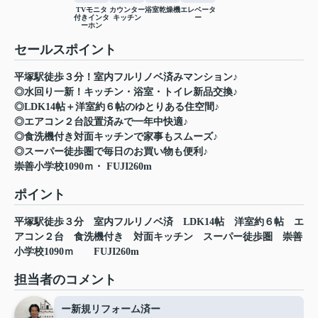
TVモニタ
カウンター
浴室乾燥機
エレベータ
付きインタ
キッチン
ー
ーホン
セールスポイント
平塚駅徒歩３分！室内フルリノベ済みマンション♪
◎水回り一新！キッチン・浴室・トイレ新品交換♪
◎LDK14帖＋洋室約６帖のゆとりある住空間♪
◎エアコン２台設置済みで一年中快適♪
◎食洗機付き対面キッチンで家事もスムーズ♪
◎スーパー徒歩圏で毎日のお買い物も便利♪
崇善小学校1090ｍ・ FUJI260m
ポイント
平塚駅徒歩３分
室内フルリノベ済
LDK14帖
洋室約６帖
エ
アコン２台
食洗機付き
対面キッチン
スーパー徒歩圏
崇善
小学校1090ｍ
FUJI260m
担当者のコメント
ー新規リフォーム済ー