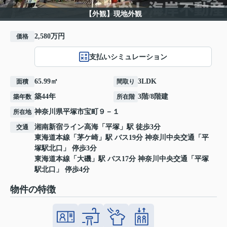
【外観】現地外観
2,580万円
価格
支払いシミュレーション
65.99㎡
3LDK
面積
間取り
築44年
3階/8階建
築年数
所在階
神奈川県
平塚市
宝町
９－１
所在地
湘南新宿ライン高海
「
平塚
」駅 徒歩3分
交通
東海道本線
「
茅ケ崎
」駅 バス19分 神奈川中央交通「平
塚駅北口」 停歩3分
東海道本線
「
大磯
」駅 バス17分 神奈川中央交通「平塚
駅北口」 停歩4分
物件の特徴