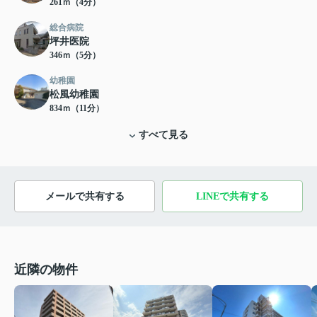
261ｍ（4分）
総合病院
坪井医院
346ｍ（5分）
幼稚園
松風幼稚園
834ｍ（11分）
すべて見る
メールで共有する
LINEで共有する
近隣の物件