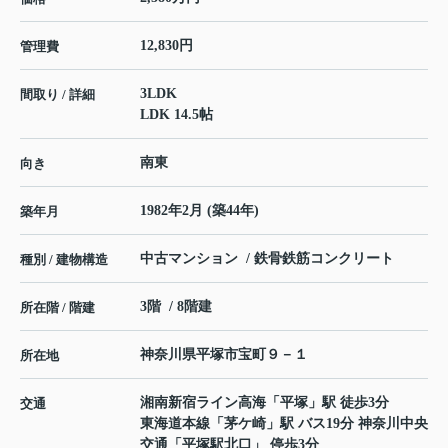
12,830円
管理費
3LDK
間取り / 詳細
LDK 14.5帖
南東
向き
1982年2月 (築44年)
築年月
中古マンション / 鉄骨鉄筋コンクリート
種別 / 建物構造
3階 / 8階建
所在階 / 階建
神奈川県
平塚市
宝町
９－１
所在地
湘南新宿ライン高海
「
平塚
」駅 徒歩3分
交通
東海道本線
「
茅ケ崎
」駅 バス19分 神奈川中央
交通「平塚駅北口」 停歩3分