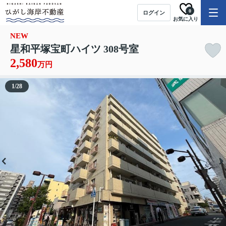
0
ログイン
お気に入り
NEW
星和平塚宝町ハイツ 308号室
2,580
万円
1
/
28