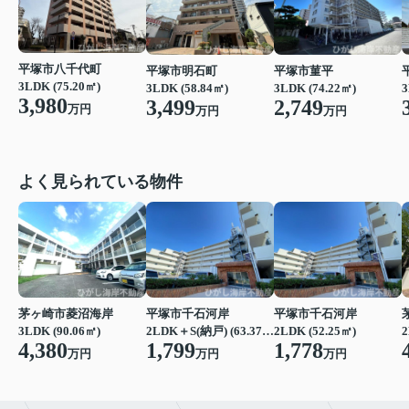
平塚市八千代町
平塚市明石町
平塚市菫平
3LDK (75.20㎡)
3LDK (58.84㎡)
3LDK (74.22㎡)
3
3,980
3,499
2,749
万円
万円
万円
よく見られている物件
茅ヶ崎市菱沼海岸
平塚市千石河岸
平塚市千石河岸
3LDK (90.06㎡)
2LDK＋S(納戸) (63.37㎡)
2LDK (52.25㎡)
2
4,380
1,799
1,778
万円
万円
万円