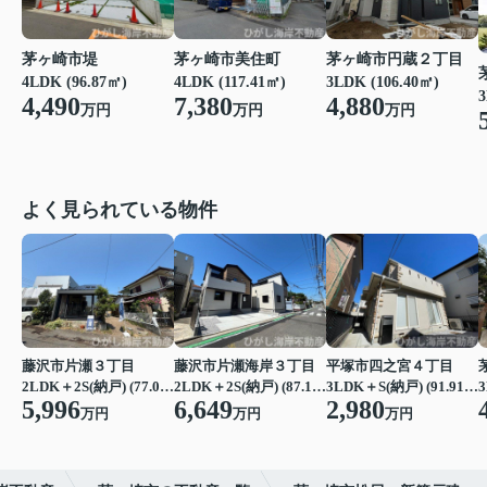
茅ヶ崎市堤
茅ヶ崎市美住町
茅ヶ崎市円蔵２丁目
4LDK (96.87㎡)
4LDK (117.41㎡)
3LDK (106.40㎡)
3
4,490
7,380
4,880
万円
万円
万円
よく見られている物件
藤沢市片瀬３丁目
藤沢市片瀬海岸３丁目
平塚市四之宮４丁目
2LDK＋2S(納戸) (77.07㎡)
2LDK＋2S(納戸) (87.15㎡)
3LDK＋S(納戸) (91.91㎡)
3
5,996
6,649
2,980
万円
万円
万円