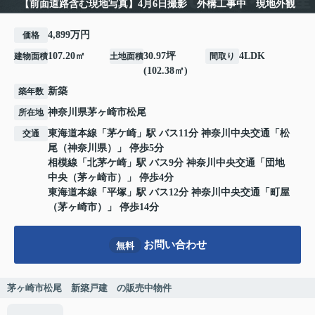
【前面道路含む現地写真】4月6日撮影 外構工事中 現地外観
4,899万円
価格
107.20㎡
30.97坪
4LDK
建物面積
土地面積
間取り
(102.38㎡)
新築
築年数
神奈川県
茅ヶ崎市
松尾
所在地
東海道本線
「
茅ケ崎
」駅 バス11分 神奈川中央交通「松
交通
尾（神奈川県）」 停歩5分
相模線
「
北茅ケ崎
」駅 バス9分 神奈川中央交通「団地
中央（茅ヶ崎市）」 停歩4分
東海道本線
「
平塚
」駅 バス12分 神奈川中央交通「町屋
（茅ヶ崎市）」 停歩14分
お問い合わせ
無料
茅ヶ崎市松尾 新築戸建 の販売中物件