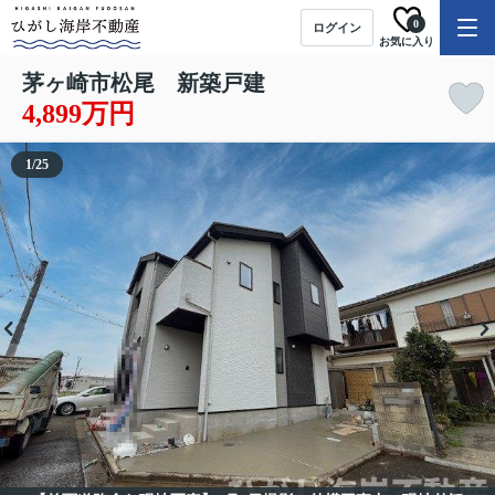
0
ログイン
お気に入り
茅ヶ崎市松尾 新築戸建
4,899万円
1
/
25