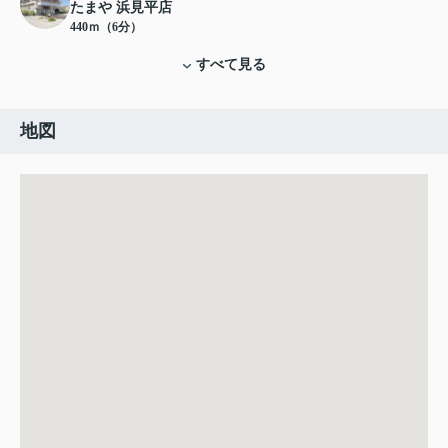
たまや 浜見平店
440ｍ（6分）
すべて見る
地図