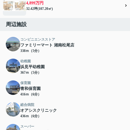
4,899万円
32.42坪(107.20㎡)
周辺施設
コンビニエンスストア
ファミリーマート 湘南松尾店
338ｍ（5分）
幼稚園
浜見平幼稚園
367ｍ（5分）
保育園
青和保育園
416ｍ（6分）
総合病院
オアシスクリニック
436ｍ（6分）
スーパー