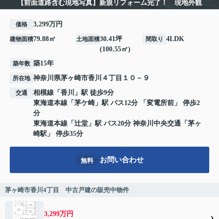
【前面道路含む現地写真】新規リフォーム完了！ 現地外観
3,299万円
価格
79.88㎡
30.41坪
4LDK
建物面積
土地面積
間取り
(100.55㎡)
築15年
築年数
神奈川県
茅ヶ崎市
香川
４丁目１０－９
所在地
相模線
「
香川
」駅 徒歩9分
交通
東海道本線
「
茅ケ崎
」駅 バス12分 「変電所前」 停歩2
分
東海道本線
「
辻堂
」駅 バス20分 神奈川中央交通「茅ヶ
崎駅」 停歩35分
お問い合わせ
無料
茅ヶ崎市香川4丁目 中古戸建の販売中物件
3,299万円