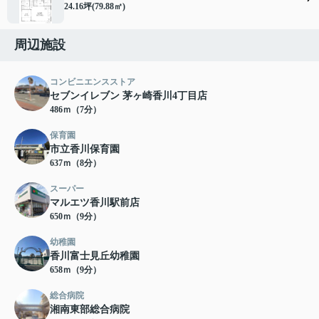
24.16坪(79.88㎡)
周辺施設
コンビニエンスストア
セブンイレブン 茅ヶ崎香川4丁目店
486ｍ（7分）
保育園
市立香川保育園
637ｍ（8分）
スーパー
マルエツ香川駅前店
650ｍ（9分）
幼稚園
香川富士見丘幼稚園
658ｍ（9分）
総合病院
湘南東部総合病院