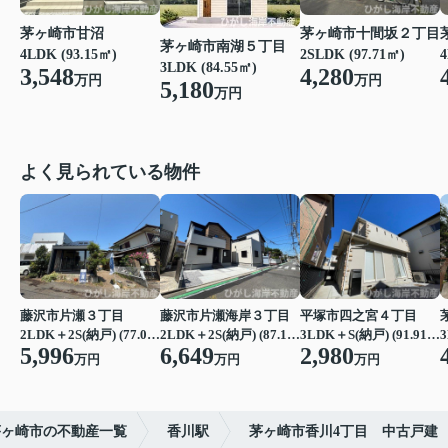
茅ヶ崎市甘沼
茅ヶ崎市十間坂２丁目
茅ヶ崎市南湖５丁目
4LDK (93.15㎡)
2SLDK (97.71㎡)
4
3LDK (84.55㎡)
3,548
4,280
万円
万円
5,180
万円
よく見られている物件
藤沢市片瀬３丁目
藤沢市片瀬海岸３丁目
平塚市四之宮４丁目
2LDK＋2S(納戸) (77.07㎡)
2LDK＋2S(納戸) (87.15㎡)
3LDK＋S(納戸) (91.91㎡)
3
5,996
6,649
2,980
万円
万円
万円
茅ヶ崎市の不動産一覧
香川駅
茅ヶ崎市香川4丁目 中古戸建