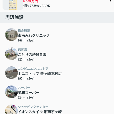
4,380万円
4階 / 77.59㎡ / 3LDK
周辺施設
総合病院
湘南みわクリニック
169ｍ（3分）
保育園
ことりの詩保育園
325ｍ（5分）
コンビニエンスストア
ミニストップ 茅ヶ崎本村店
395ｍ（5分）
スーパー
業務スーパー
634ｍ（8分）
ショッピングセンター
イオンスタイル 湘南茅ヶ崎