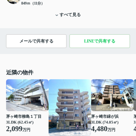
849ｍ（11分）
すべて見る
メールで共有する
LINEで共有する
近隣の物件
茅ヶ崎市柳島１丁目
茅ヶ崎市緑が浜
3LDK (62.45㎡)
3LDK (74.05㎡)
3
2,099
4,480
万円
万円