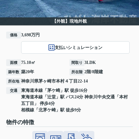
【外観】現地外観
3,698万円
価格
支払いシミュレーション
75.10㎡
3LDK
面積
間取り
築20年
2階/8階建
築年数
所在階
神奈川県
茅ヶ崎市
本村
４丁目22-14
所在地
東海道本線
「
茅ケ崎
」駅 徒歩16分
交通
東海道本線
「
辻堂
」駅 バス24分 神奈川中央交通「本村
五丁目」 停歩4分
相模線
「
北茅ケ崎
」駅 徒歩9分
物件の特徴