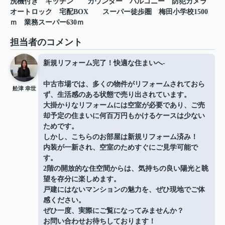
洗機付き
キッチン
カウンター
バルコニー
防犯カメラ
オートロック
宅配BOX
スーパー徒歩圏
梅田小学校1500
ｍ
業務スーパー630ｍ
担当者のコメント
新規リフォーム完了！快適な住まいへ-
中古市場では、多くの物件がリフォームされておら
舩津 幸世
ず、生活感のある状態で売り出されています。
大掛かりなリフォームには空室が必要であり、ご売
却予定の住まいに何百万円もかけるケースは少ない
ためです。
しかし、こちらのお部屋は新規リフォーム済み！
内装が一新され、空室のためすぐにご見学可能で
す。
2階の開放的な住空間からは、気持ちの良い陽光と眺
望を存分に楽しめます。
戸建にはないマンションの魅力を、ぜひ現地でご体
感ください。
ぜひ一度、実際にご覧になってみませんか？
お問い合わせお待ちしております！