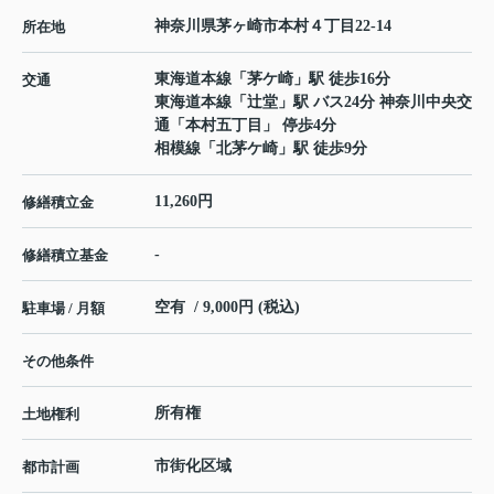
神奈川県
茅ヶ崎市
本村
４丁目22-14
所在地
東海道本線
「
茅ケ崎
」駅 徒歩16分
交通
東海道本線
「
辻堂
」駅 バス24分 神奈川中央交
通「本村五丁目」 停歩4分
相模線
「
北茅ケ崎
」駅 徒歩9分
11,260円
修繕積立金
-
修繕積立基金
空有 / 9,000円 (税込)
駐車場 / 月額
その他条件
所有権
土地権利
市街化区域
都市計画