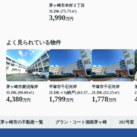
茅ヶ崎市本村２丁目
3LDK (75.75㎡)
3,990
万円
よく見られている物件
茅ヶ崎市菱沼海岸
平塚市千石河岸
平塚市千石河岸
3LDK (90.06㎡)
2LDK＋S(納戸) (63.37㎡)
2LDK (52.25㎡)
2
4,380
1,799
1,778
万円
万円
万円
茅ヶ崎市の不動産一覧
グラン・コート湘南茅ヶ崎
202号室