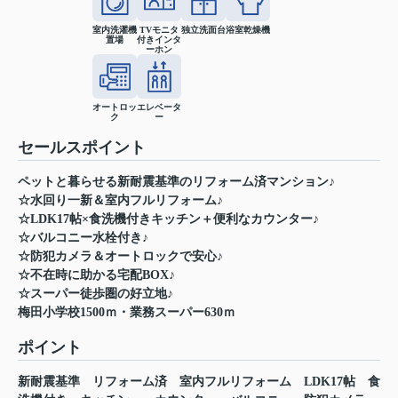
室内洗濯機
TVモニタ
独立洗面台
浴室乾燥機
置場
付きインタ
ーホン
オートロッ
エレベータ
ク
ー
セールスポイント
ペットと暮らせる新耐震基準のリフォーム済マンション♪
☆水回り一新＆室内フルリフォーム♪
☆LDK17帖×食洗機付きキッチン＋便利なカウンター♪
☆バルコニー水栓付き♪
☆防犯カメラ＆オートロックで安心♪
☆不在時に助かる宅配BOX♪
☆スーパー徒歩圏の好立地♪
梅田小学校1500ｍ・業務スーパー630ｍ
ポイント
新耐震基準
リフォーム済
室内フルリフォーム
LDK17帖
食