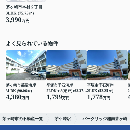
茅ヶ崎市本村２丁目
3LDK (75.75㎡)
3,990
万円
よく見られている物件
茅ヶ崎市菱沼海岸
平塚市千石河岸
平塚市千石河岸
3LDK (90.06㎡)
2LDK＋S(納戸) (63.37㎡)
2LDK (52.25㎡)
2
4,380
1,799
1,778
万円
万円
万円
茅ヶ崎市の不動産一覧
茅ケ崎駅
パークリッジ湘南茅ヶ崎