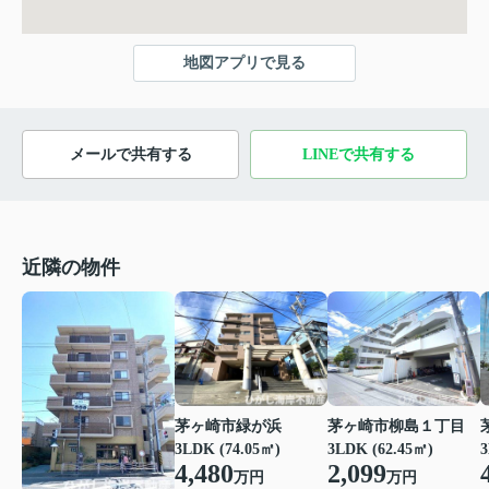
地図アプリで見る
メールで共有する
LINEで共有する
近隣の物件
茅ヶ崎市緑が浜
茅ヶ崎市柳島１丁目
3LDK (74.05㎡)
3LDK (62.45㎡)
3
4,480
2,099
万円
万円