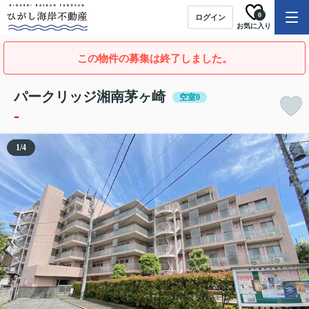
0
ログイン
お気に入り
この物件の募集は終了しました。
パークリッジ湘南茅ヶ崎
空室0
-
1
/
4