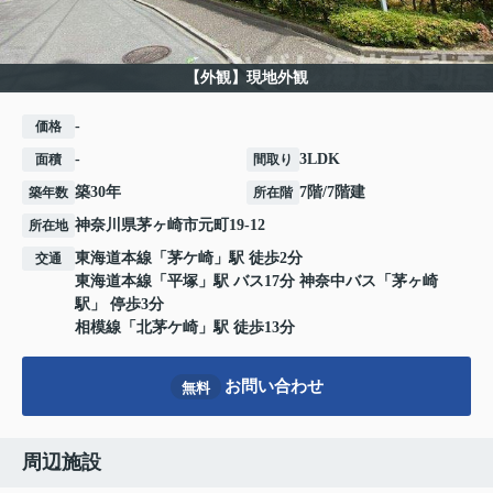
【外観】現地外観
-
価格
-
3LDK
面積
間取り
築30年
7階/7階建
築年数
所在階
神奈川県
茅ヶ崎市
元町
19-12
所在地
東海道本線
「
茅ケ崎
」駅 徒歩2分
交通
東海道本線
「
平塚
」駅 バス17分 神奈中バス「茅ヶ崎
駅」 停歩3分
相模線
「
北茅ケ崎
」駅 徒歩13分
お問い合わせ
無料
周辺施設