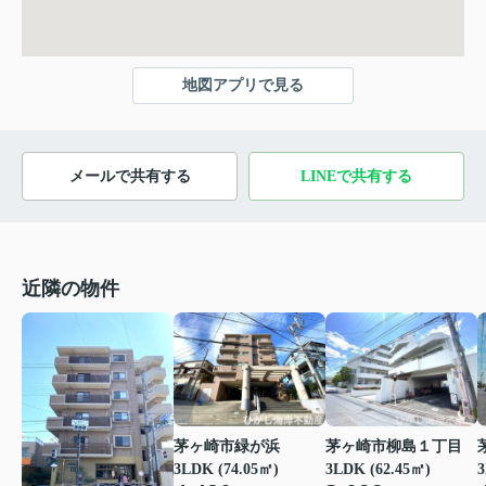
地図アプリで見る
メールで共有する
LINEで共有する
近隣の物件
茅ヶ崎市緑が浜
茅ヶ崎市柳島１丁目
3LDK (74.05㎡)
3LDK (62.45㎡)
3