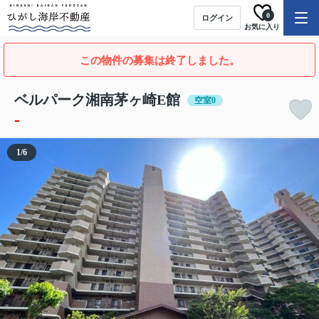
0
ログイン
お気に入り
この物件の募集は終了しました。
ベルパーク湘南茅ヶ崎E館
空室0
-
1
/
6