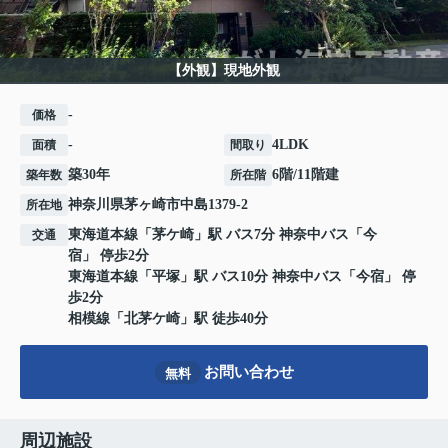
【外観】現地外観
-
価格
-
4LDK
面積
間取り
築30年
6階/11階建
築年数
所在階
神奈川県
茅ヶ崎市
中島
1379-2
所在地
東海道本線
「
茅ケ崎
」駅 バス7分 神奈中バス「今
交通
宿」 停歩2分
東海道本線
「
平塚
」駅 バス10分 神奈中バス「今宿」 停
歩2分
相模線
「
北茅ケ崎
」駅 徒歩40分
お問い合わせ
無料
周辺施設