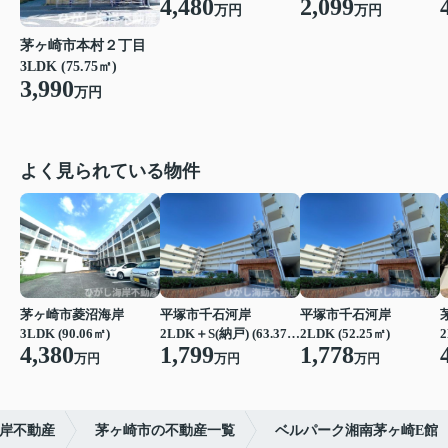
4,480
2,099
万円
万円
茅ヶ崎市本村２丁目
3LDK (75.75㎡)
3,990
万円
よく見られている物件
茅ヶ崎市菱沼海岸
平塚市千石河岸
平塚市千石河岸
3LDK (90.06㎡)
2LDK＋S(納戸) (63.37㎡)
2LDK (52.25㎡)
2
4,380
1,799
1,778
万円
万円
万円
岸不動産
茅ヶ崎市の不動産一覧
ベルパーク湘南茅ヶ崎E館