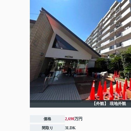
【外観】
現地外観
価格
2,690
万円
間取り
3LDK