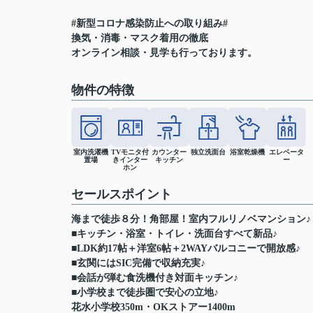
#新型コロナ感染防止への取り組み#
換気・消毒・マスク着用の徹底
オンライン相談・見学も行っております。
物件の特徴
室内洗濯機
TVモニタ付
カウンター
独立洗面台
浴室乾燥機
エレベータ
置場
きインター
キッチン
ー
ホン
セールスポイント
海まで徒歩８分！角部屋！室内フルリノベマンション♪
■キッチン・浴室・トイレ・洗面台すべて新品♪
■LDK約17帖＋洋室6帖＋2WAYバルコニーで開放感♪
■玄関にはSIC完備で収納充実♪
■会話が弾む食洗機付き対面キッチン♪
■小学校まで徒歩圏で安心の立地♪
花水小学校350m・OKストアー1400m