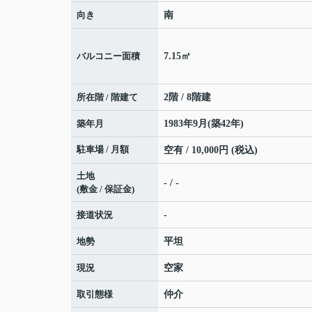
向き
南
バルコニー面積
7.15㎡
所在階 / 階建て
2階 / 8階建
築年月
1983年9月(築42年)
駐車場 / 月額
空有 / 10,000円 (税込)
土地
- / -
(敷金 / 保証金)
接道状況
-
地勢
平坦
現況
空家
取引態様
仲介