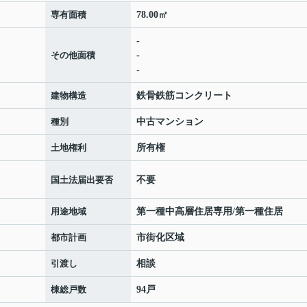
専有面積
78.00㎡
-
その他面積
-
-
建物構造
鉄骨鉄筋コンクリート
種別
中古マンション
土地権利
所有権
国土法届出要否
不要
用途地域
第一種中高層住居専用/第一種住居
都市計画
市街化区域
引渡し
相談
棟総戸数
94戸