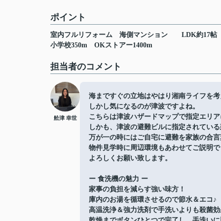
ポイント
室内フルリフォーム
海側マンション
LDK約17帖
小学校350m
OKストアー1400m
担当者のコメント
海まですぐの立地はやはり湘南ライフを考
しかし気になるのが津波ですよね。
こちらは津波ハザードマップで指定エリア
舩津 幸世
しかも、津波の避難ビルに指定されている
万が一の時にはご自宅に避難を家族の合言
物件見学時に周辺環境もあわせてご説明で
よろしくお願い致します。
ー 食洗機の魅力 ー
家事の負担を減らす強い味方！
庫内のお湯を循環させるので節水＆エコ♪
高温洗浄＆強力洗剤で手洗いよりも殺菌効
乾燥までボタンひとつで完了し、手洗いに