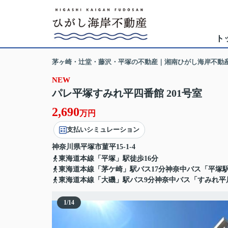
ト
茅ヶ崎・辻堂・藤沢・平塚の不動産｜湘南ひがし海岸不動
NEW
パレ平塚すみれ平四番館 201号室
2,690
万円
支払いシミュレーション
神奈川県
平塚市
菫平
15-1-4
東海道本線「平塚」駅徒歩16分
東海道本線「茅ケ崎」駅バス17分神奈中バス「平塚駅
東海道本線「大磯」駅バス9分神奈中バス「すみれ平
1
/
14