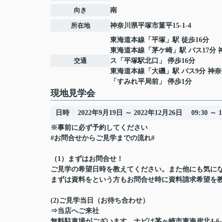
向き
南
所在地
神奈川県
平塚市
菫平
15-1-4
東海道本線
「
平塚
」駅 徒歩16分
東海道本線
「
茅ケ崎
」駅 バス17分
交通
ス「平塚駅北口」 停歩16分
東海道本線
「
大磯
」駅 バス9分 神
「すみれ平局前」 停歩1分
現地見学会
日時
2022年9月19日 ～ 2022年12月26日 09:30 ～ 1
※事前に必ず予約してください
#お問合せからご見学までの流れ#
（1）まずはお問合せ！
ご見学の希望日時を教えてください。また他にも気に
まずは資料をという方もお問合せ時に資料請求希望を
(2)ご見学当日（お待ち合わせ）
⇒当店へご来社
無料駐車場がございます。ナビは茅ヶ崎市東海岸北4-6-